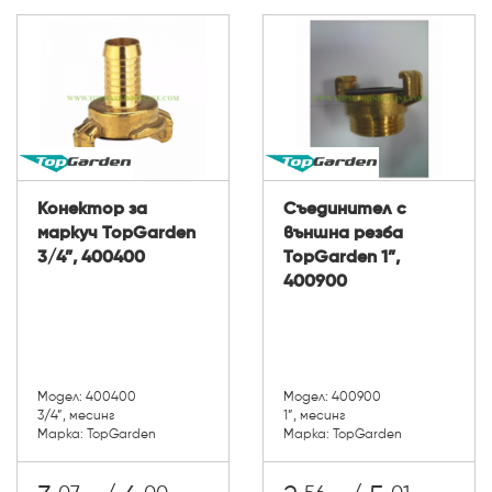
Конектор за
Съединител с
маркуч TopGarden
външна резба
3/4”, 400400
TopGarden 1”,
400900
Модел: 400400
Модел: 400900
3/4”, месинг
1”, месинг
Марка: TopGarden
Марка: TopGarden