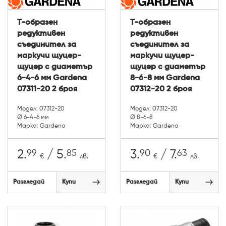
Т-образен
Т-образен
редуктивен
редуктивен
съединител за
съединител за
маркучи щуцер-
маркучи щуцер-
щуцер с диаметър
щуцер с диаметър
6-4-6 мм Gardena
8-6-8 мм Gardena
07311-20 2 броя
07312-20 2 броя
Модел: 07312-20
Модел: 07312-20
Ø 6-4-6 мм
Ø 8-6-8
Марка: Gardena
Марка: Gardena
99
85
90
63
2.
/ 5.
3.
/ 7.
€
лв.
€
лв.
Разгледай
Купи
Разгледай
Купи