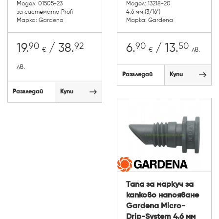
Модел: 01505-23
Модел: 13218-20
за системата Profi
4.6 мм (3/16”)
Марка: Gardena
Марка: Gardena
90
92
90
50
19.
/ 38.
6.
/ 13.
€
€
лв.
лв.
Разгледай
Купи
Разгледай
Купи
Тапа за маркуч за
капково напояване
Gardena Micro-
Drip-System 4.6 мм