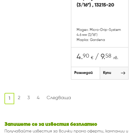
(3/16”) , 13215-20
Модел: Micro-Drip-System
4.6 мм (3/16”)
Марка: Gardena
90
58
4.
/ 9.
€
лв.
Разгледай
Купи
2
3
4
Следваща
1
Запишете се за известия безплатно
Получавайте известия за всички промо оферти, кампании и