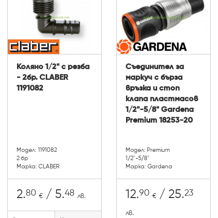
Коляно 1/2" с резба
Съединител за
- 2бр. CLABER
маркуч с бърза
1191082
връзка и стоп
клапа пластмасов
1/2"-5/8" Gardena
Premium 18253-20
Модел: 1191082
Модел: Premium
2 бр
1/2"-5/8"
Марка: CLABER
Марка: Gardena
80
48
90
23
2.
/ 5.
12.
/ 25.
€
лв.
€
лв.