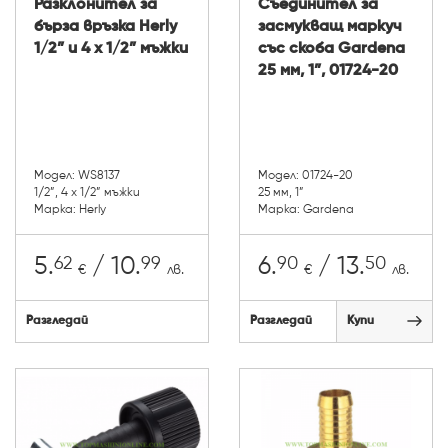
Разклонител за
Съединител за
бърза връзка Herly
засмукващ маркуч
1/2” и 4 х 1/2” мъжки
със скоба Gardena
25 мм, 1”, 01724-20
Модел: WS8137
Модел: 01724-20
1/2”, 4 х 1/2” мъжки
25 мм, 1”
Марка: Herly
Марка: Gardena
62
99
90
50
5.
/ 10.
6.
/ 13.
€
лв.
€
лв.
Разгледай
Разгледай
Купи