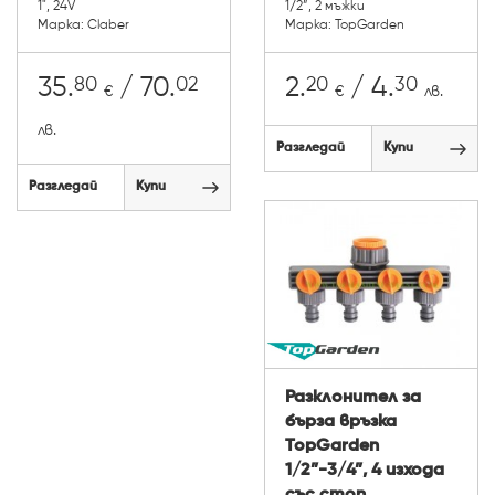
1", 24V
1/2”, 2 мъжки
Марка: Claber
Марка: TopGarden
80
02
20
30
35.
/ 70.
2.
/ 4.
€
€
лв.
лв.
Разгледай
Купи
Разгледай
Купи
Разклонител за
бърза връзка
TopGarden
1/2”-3/4”, 4 изхода
със стоп