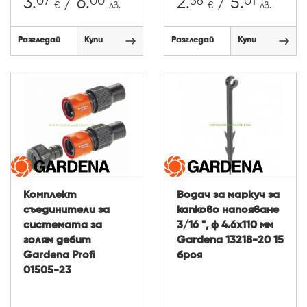
07
00
56
01
3.
/ 6.
2.
/ 5.
€
лв.
€
лв.
Разгледай
Купи
Разгледай
Купи
Комплект
Водач за маркуч за
съединители за
капково напояване
системата за
3/16 ", ф 4.6х110 мм
голям дебит
Gardena 13218-20 15
Gardena Profi
броя
01505-23