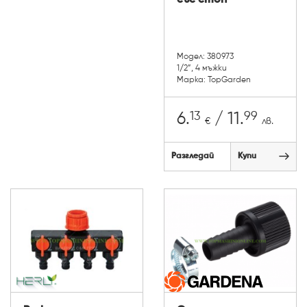
Модел: 380973
1/2”, 4 мъжки
Марка: TopGarden
13
99
6.
/ 11.
€
лв.
Разгледай
Купи