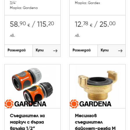
3/4"
Марка: Gardex
Марка: Gardena
90
20
78
00
58.
/ 115.
12.
/ 25.
€
€
лв.
лв.
Разгледай
Купи
Разгледай
Купи
Съединител за
Месингов
маркуч с бърза
съединител
връзка 1/2”
байонет-резба М