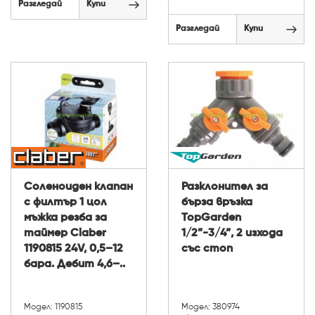
Разгледай
Купи
Разгледай
Купи
Соленоиден клапан
Разклонител за
с филтър 1 цол
бърза връзка
мъжка резба за
TopGarden
таймер Claber
1/2”-3/4”, 2 изхода
1190815 24V, 0,5–12
със стоп
бара. Дебит 4,6–..
Модел: 1190815
Модел: 380974