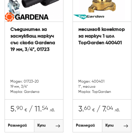
Съединител за
месингов конектор
засмукващ маркуч
за маркуч 1 цол
със скоба Gardena
TopGarden 400401
19 мм, 3/4”, 01723
Модел: 01723-20
Модел: 400401
19 мм, 3/4”
1”, месинг
Марка: Gardena
Марка: TopGarden
90
54
60
04
5.
/ 11.
3.
/ 7.
€
лв.
€
лв.
Разгледай
Купи
Разгледай
Купи