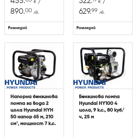
455.
/
322.
/
€
€
00
99
890.
629.
лв.
лв.
Разгледай
Разгледай
Напорна бензинова
Бензинова помпа
помпа за вода 2
Hyundai HY100 4
цола Hyundai HYH
цола, 9 к.с., 80 куб/
50 напор 65 м, 210
ч, 25 м
см³, мощност 7 к.с.