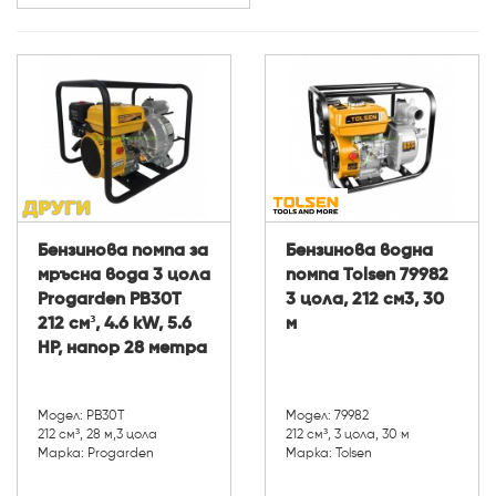
Мощност (W):
Бензинова помпа за
Бензинова водна
мръсна вода 3 цола
помпа Tolsen 79982
Progarden PB30T
3 цола, 212 см3, 30
212 см³, 4.6 kW, 5.6
м
НР, напор 28 метра
Модел: PB30T
Модел: 79982
212 см³, 28 м,3 цола
212 см³, 3 цола, 30 м
Марка: Progarden
Марка: Tolsen