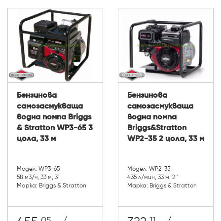
Бензинова
Бензинова
самозасмукваща
самозасмукваща
водна помпа Briggs
водна помпа
& Stratton WP3-65 3
Briggs&Stratton
цола, 33 м
WP2-35 2 цола, 33 м
Модел: WP3-65
Модел: WP2-35
58 м3/ч, 33 м, 3"
435 л/мин, 33 м, 2 "
Марка: Briggs & Stratton
Марка: Briggs & Stratton
05
11