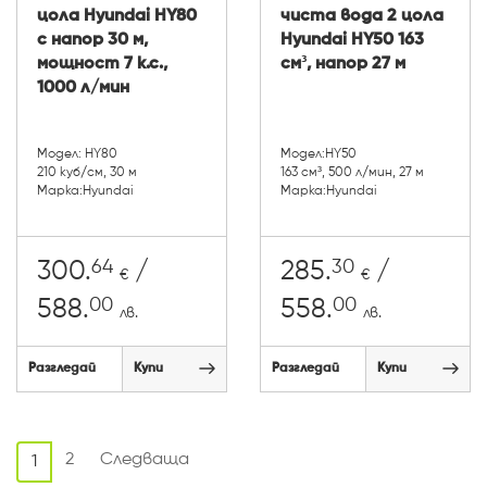
цола Hyundai HY80
чиста вода 2 цола
с напор 30 м,
Hyundai HY50 163
мощност 7 к.с.,
cм³, напор 27 м
1000 л/мин
Модел: HY80
Модел:HY50
210 куб/см, 30 м
163 cм³, 500 л/мин, 27 м
Марка:Hyundai
Марка:Hyundai
64
30
300.
/
285.
/
€
€
00
00
588.
558.
лв.
лв.
Разгледай
Купи
Разгледай
Купи
2
Следваща
1