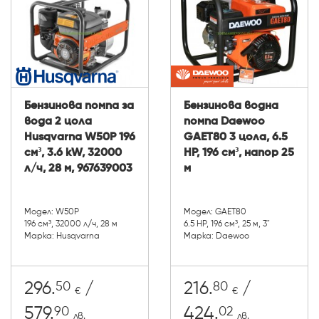
Бензинова помпа за
Бензинова водна
вода 2 цола
помпа Daewoo
Husqvarna W50P 196
GAET80 3 цола, 6.5
см³, 3.6 kW, 32000
HP, 196 см³, напор 25
л/ч, 28 м, 967639003
м
Модел: W50P
Модел: GAET80
196 см³, 32000 л/ч, 28 м
6.5 HP, 196 см³, 25 м, 3"
Марка: Husqvarna
Марка: Daewoo
50
80
296.
/
216.
/
€
€
90
02
579.
424.
лв.
лв.