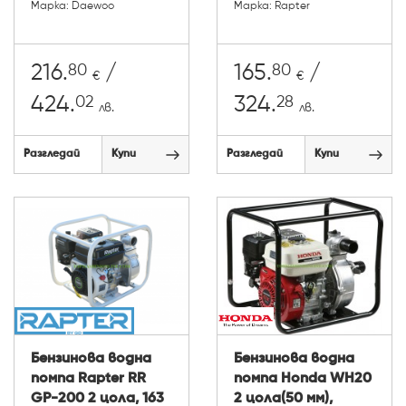
Марка: Daewoo
Марка: Rapter
80
80
216.
/
165.
/
€
€
02
28
424.
324.
лв.
лв.
Разгледай
Купи
Разгледай
Купи
Бензинова водна
Бензинова водна
помпа Rapter RR
помпа Honda WH20
GP-200 2 цола, 163
2 цола(50 мм),