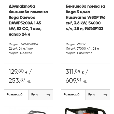
Двутактова
Бензинова помпа за
бензинова помпа за
вода 3 цола
вода Daewoo
Husqvarna W80P 196
DAWP5200A 1.45
см³, 3.6 kW, 54000
kW, 52 CC, 1 цол,
л/ч, 28 м, 967639103
напор 24 м
Модел: DAWP5200A
Модел: W80P
52 см³, 24 м, 1 цол
196 см³, 57000 л/ч, 28 м
Марка: Daewoo
Марка: Husqvarna
80
84
129.
/
311.
/
€
€
87
91
253.
609.
лв.
лв.
Разгледай
Купи
Разгледай
Купи