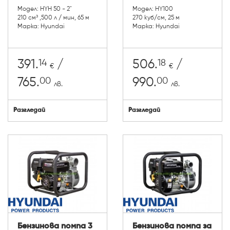
Модел: HYH 50 - 2"
Модел: HY100
210 см³ ,500 л / мин, 65 м
270 куб/см, 25 м
Марка: Hyundai
Марка: Hyundai
14
18
391.
/
506.
/
€
€
00
00
765.
990.
лв.
лв.
Разгледай
Разгледай
Бензинова помпа 3
Бензинова помпа за