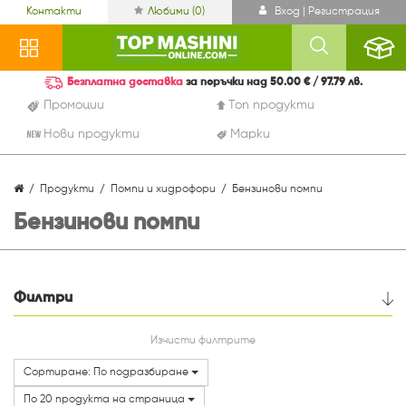
Контакти
Любими (
0
)
Вход | Регистрация
Безплатна доставка
за поръчки над 50.00 € / 97.79 лв.
Промоции
Топ продукти
Нови продукти
Марки
Продукти
Помпи и хидрофори
Бензинови помпи
Бензинови помпи
Филтри
Цена
Изчисти филтрите
Сортиране: По подразбиране
Марки
По 20 продукта на страница