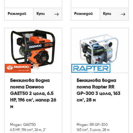
Разгледай
Купи
Разгледай
Купи
Бензинова водна
Бензинова водна
помпа Daewoo
помпа Rapter RR
GAET50 2 цола, 6.5
GP-300 3 цола, 163
HP, 196 см³, напор 26
см³, 28 м
м
Модел: GAET50
Модел: RR GP-300
6.5 HP, 196 см³, 26 м, 2"
163 см³, 3 цола, 28 м