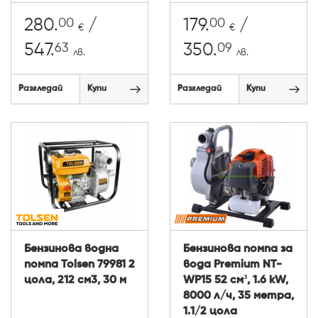
00
00
280.
/
179.
/
€
€
63
09
547.
350.
лв.
лв.
Разгледай
Купи
Разгледай
Купи
Бензинова водна
Бензинова помпа за
помпа Tolsen 79981 2
вода Premium NT-
цола, 212 см3, 30 м
WP15 52 см³, 1.6 kW,
8000 л/ч, 35 метра,
1.1/2 цола