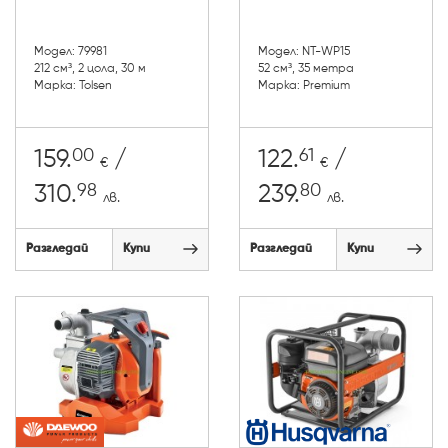
Модел: 79981
Модел: NT-WP15
212 см³, 2 цола, 30 м
52 см³, 35 метра
Марка: Tolsen
Марка: Premium
00
61
159.
/
122.
/
€
€
98
80
310.
239.
лв.
лв.
Разгледай
Купи
Разгледай
Купи