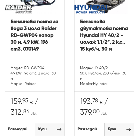
Бензинова помпа за
Бензинова
вода 3 цола Raider
двутактова помпа
RD-GWP04 напор
Hyundai HY 40/2 -
30 м, 4.9 kW, 196
цолаж 1.1/2”, 2 к.с.,
cm3, 070149
15 куб/ч, 30 м
Модел: RD-GWP04
Модел: HY 40/2
4.9 kW, 196 cm3, 2 цола, 30
50.8 куб/см, 250 л/мин, 30
м
м
Марка: Raider
Марка:Hyundai
95
78
159.
/
193.
/
€
€
84
00
312.
379.
лв.
лв.
Разгледай
Купи
Разгледай
Купи