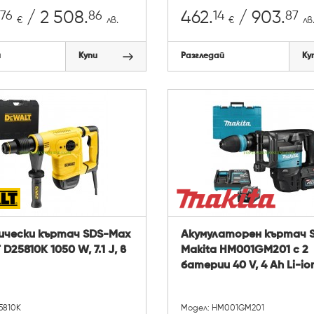
76
86
14
87
/ 2 508.
462.
/ 903.
€
лв.
€
лв
й
Купи
Разгледай
Ку
ически къртач SDS-Max
Акумулаторен къртач 
D25810K 1050 W, 7.1 J, в
Makita HM001GM201 с 2
батерии 40 V, 4 Ah Li-ion
5810K
Модел: HM001GM201