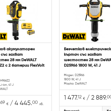
ков акумулаторен
Безчетков електрическ
 със захват
къртач със захват
тен 28 мм DeWALT
шестостен 28 мм DeWA
2 с 2 батерии FlexVolt
D25966 1800 W, 41 J
Модел: D25966
1800 W, 41 J
CH966Z2
Марка: DeWALT
Li-ion, 41 J
eWALT
12
0
1 477.
/ 2 889.
€
69
00
.
/ 4 445.
€
лв.