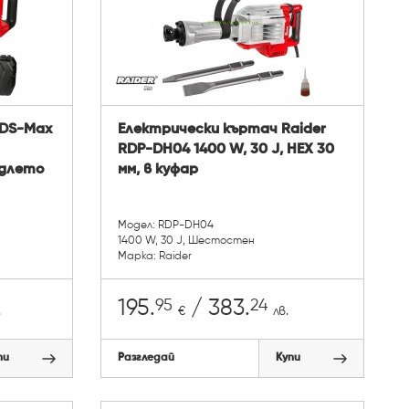
SDS-Max
Електрически къртач Raider
RDP-DH04 1400 W, 30 J, HEX 30
 длето
мм, в куфар
Модел: RDP-DH04
1400 W, 30 J, Шестостен
Марка: Raider
95
24
195.
/ 383.
.
€
лв.
пи
Разгледай
Купи