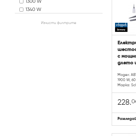
1300 W
1340 W
1400 W
Изчисти филтрите
1500 W
1510 W
1550 W
Електр
шестос
1600 W
с мощно
1700 W
длето и
1750 W
1800 W
Модел: AB
1900 W, 60
1850 W
Марка: S
1900 W
2000 W
0
228.
2100 W
Разгледа