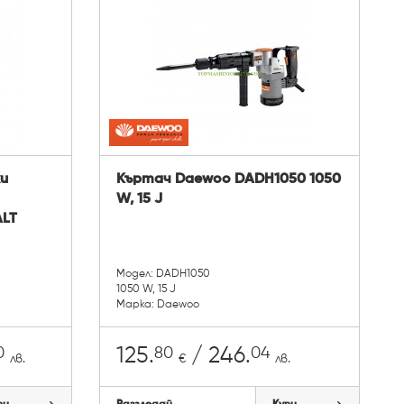
и
Къртач Daewoo DADH1050 1050
W, 15 J
LT
Модел: DADH1050
1050 W, 15 J
Марка: Daewoo
0
80
04
125.
/ 246.
лв.
€
лв.