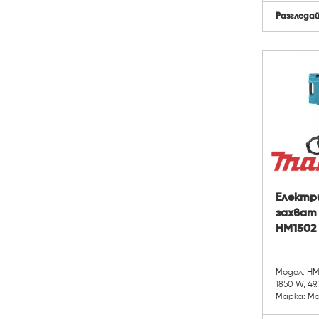
Разгледа
Електр
захват
HM1502 
Модел: H
1850 W, 49.
Марка: Ma