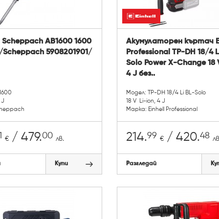
 Scheppach AB1600 1600
Акумулаторен къртач Ei
 /Scheppach 5908201901/
Professional TP-DH 18/4 L
Solo Power X-Change 18 V
4 J без..
1600
Модел: TP-DH 18/4 Li BL-Solo
 J
18 V Li-ion, 4 J
cheppach
Марка: Einhell Professional
1
00
99
48
/ 479.
214.
/ 420.
€
лв.
€
лв
й
Купи
Разгледай
Ку