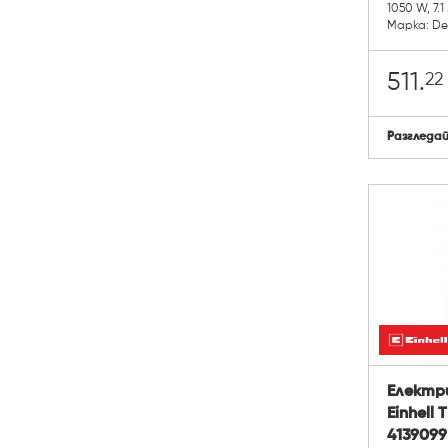
1050 W, 7.1
Марка: D
22
511.
Разгледа
Електр
Einhell 
4139099