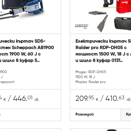
ически къртач SDS-
Електрически къртач 
тен Scheppach AB1900
Raider pro RDP-DH05 с
ст 1900 W, 60 J с
мощност 1500 W, 18 J с
 шило в куфар 5..
и шило в куфар 0131..
1900
Модел: RDP-DH05
 J
1500 W, 18 J
cheppach
Марка: Raider pro
4
01
95
63
/ 446.
209.
/ 410.
€
лв.
€
лв
й
Разгледай
Ку