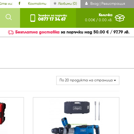
йте ни:
Контакти
Любими (
0
)
Вход | Регистрация
Количка
Телефон за поръчки
0877 17 34 67
0.00€ / 0.00 лв.
Безплатна доставка
за поръчки над 50.00 € / 97.79 лв.
По 20 продукта на страница