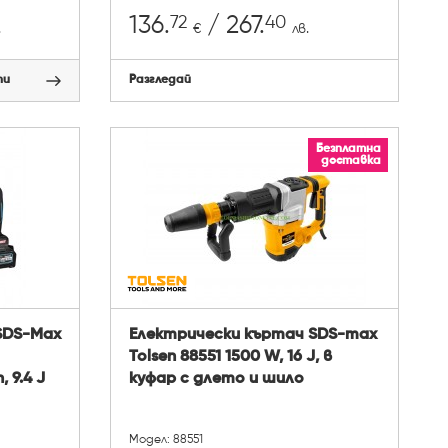
72
40
136.
/ 267.
.
€
лв.
пи
Разгледай
Безплатна
доставка
SDS-Max
Електрически къртач SDS-max
Tolsen 88551 1500 W, 16 J, в
, 9.4 J
куфар с длето и шило
Модел: 88551