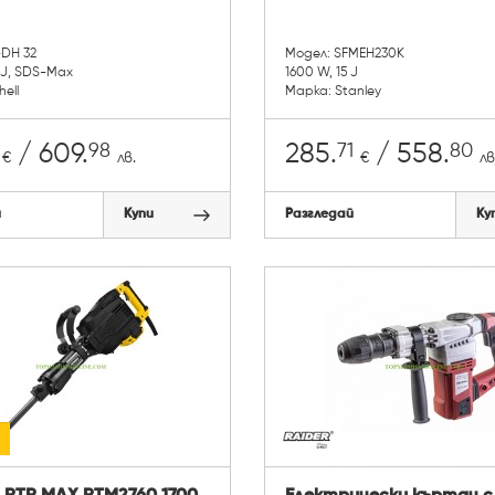
-DH 32
Модел: SFMEH230K
 J, SDS-Max
1600 W, 15 J
hell
Марка: Stanley
98
71
80
/ 609.
285.
/ 558.
€
лв.
€
лв
й
Купи
Разгледай
Ку