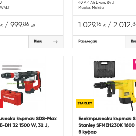
 J
40 V, 4 Ah Li-ion, 9.4 J
eWALT
Марка: Makita
86
16
8
/ 999.
1 029.
/ 2 012.
€
лв.
€
й
Купи
Разгледай
Ку
ически къртач SDS-Max
Електрически къртач 
TE-DH 32 1500 W, 32 J,
Stanley SFMEH230K 1600 W
в куфар