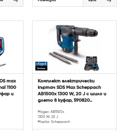
пи
Разгледай
Купи
DS max
Комплект електрически
al 1100
къртач SDS Max Scheppach
куфар и
AB1500x 1300 W, 20 J с шило и
длето в куфар, 590820..
Модел: AB1500x
1300 W, 20 J
Марка: Scheppach