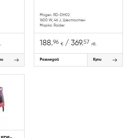
Модел: RD-DH02
1600 W, 46 J, Шестостен
Марка: Raider
96
57
188.
/ 369.
.
€
лв.
пи
Разгледай
Купи