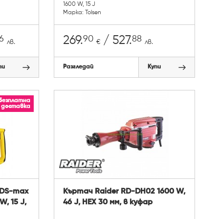
1600 W, 15 J
Марка: Tolsen
6
90
88
269.
/ 527.
лв.
€
лв.
пи
Разгледай
Купи
Безплатна
доставка
SDS-max
Къртач Raider RD-DH02 1600 W,
, 15 J,
46 J, HEX 30 мм, в куфар