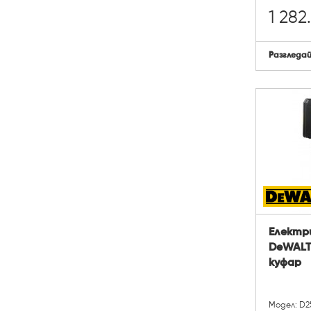
1 282.
Разгледа
Електр
DeWALT 
куфар
Модел: D2