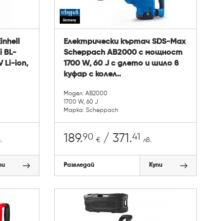
nhell
Електрически къртач SDS-Max
i BL-
Scheppach AB2000 с мощност
 Li-ion,
1700 W, 60 J с длето и шило в
куфар с колел..
Модел: AB2000
1700 W, 60 J
Марка: Scheppach
90
41
189.
/ 371.
.
€
лв.
пи
Разгледай
Купи