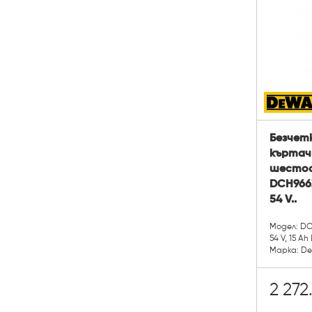
Безчет
къртач
шестос
DCH966Z
54 V..
Модел: D
54 V, 15 Ah 
Марка: D
2 272