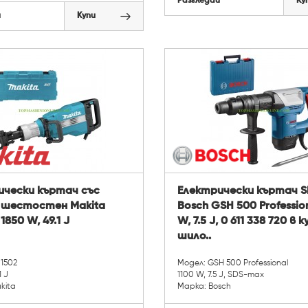
Разгледай
Ку
й
Купи
ически къртач със
Електрически къртач S
 шестостен Makita
Bosch GSH 500 Profession
1850 W, 49.1 J
W, 7.5 J, 0 611 338 720 в 
шило..
M1502
Модел: GSH 500 Professional
1 J
1100 W, 7.5 J, SDS-max
kita
Марка: Bosch