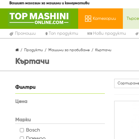
Вашият магазин за машини и консумативи
Категории
Промоции
Топ продукти
Нови продукти
Продукти
Машини за пробиване
Къртачи
Къртачи
Сортиране
Филтри
Цена
Марки
Bosch
Daewoo