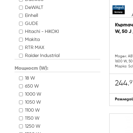
DeWALT
Einhell
GUDE
Къртач
Hitachi - HiKOKI
W, 50 J
Makita
RTR MAX
Raider Industrial
Модел: AB
1600 W, 50
Raider Power Tools
Марка: S
Мощност (W):
Raider Pro
18 W
Scheppach
9
244.
650 W
Stanley
1000 W
Tolsen tools
Разгледа
1050 W
1100 W
1150 W
1250 W