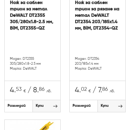
Нож за саблен
Нож за саблен
трион за метал
трион за рязане на
DeWALT DT2355
метал DeWALT
305/280x1.8-2.5 мм,
DT2354 203/185x1.4
BiM, DT2355-QZ
мм, BiM, DT2354-QZ
Модел: DT2355
Модел: DT2354
305/280x1.8-2.5 мм
203/185x1.4 мм
Марка: DeWALT
Марка: DeWALT
53
86
02
86
4.
/ 8.
4.
/ 7.
€
лв.
€
лв.
Разгледай
Купи
Разгледай
Купи