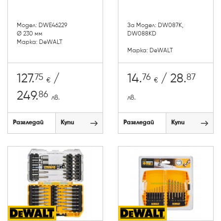
Модел: DWE46229
За Модел: DW087K,
Ø 230 мм
DW088KD
Марка: DeWALT
Марка: DeWALT
75
76
87
127.
/
14.
/ 28.
€
€
86
249.
лв.
лв.
Разгледай
Купи
Разгледай
Купи