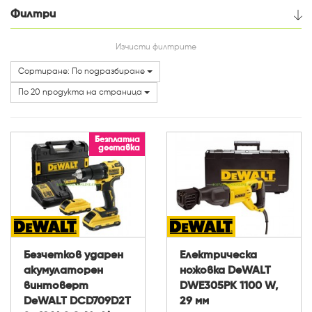
Филтри
Цена
Изчисти филтрите
Сортиране: По подразбиране
Категории
По 20 продукта на страница
Безплатна
доставка
Безчетков ударен
Електрическа
акумулаторен
ножовка DeWALT
винтоверт
DWE305PK 1100 W,
DeWALT DCD709D2T
29 мм