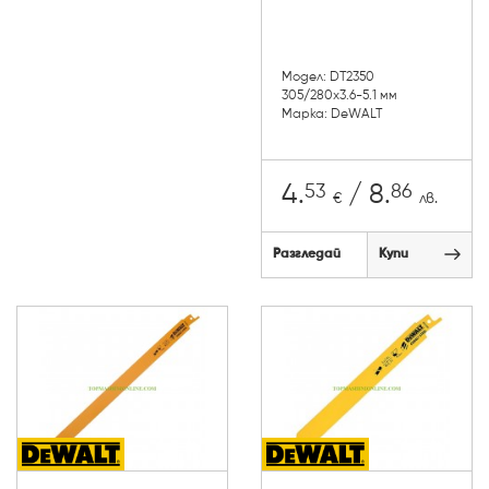
Модел: DT2350
305/280x3.6-5.1 мм
Марка: DeWALT
53
86
4.
/ 8.
€
лв.
Разгледай
Купи