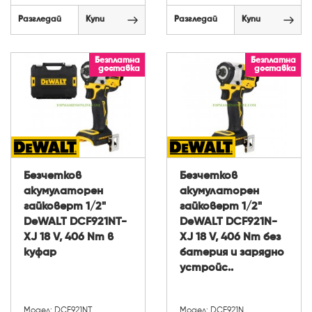
Разгледай
Купи
Разгледай
Купи
Безплатна
Безплатна
доставка
доставка
Безчетков
Безчетков
акумулаторен
акумулаторен
гайковерт 1/2"
гайковерт 1/2"
DeWALT DCF921NT-
DeWALT DCF921N-
XJ 18 V, 406 Nm в
XJ 18 V, 406 Nm без
куфар
батерия и зарядно
устройс..
Модел: DCF921NT
Модел: DCF921N