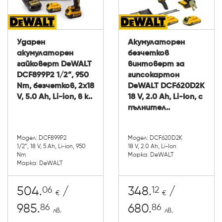
Ударен
Акумулаторен
акумулаторен
безчетков
гайковерт DeWALT
винтоверт за
DCF899P2 1/2”, 950
гипсокартон
Nm, безчетков, 2x18
DeWALT DCF620D2K
V, 5.0 Ah, Li-ion, в к..
18 V, 2.0 Ah, Li-Ion, с
пълнител..
Модел: DCF899P2
Модел: DCF620D2K
1/2”, 18 V, 5 Ah, Li-ion, 950
18 V, 2.0 Ah, Li-Ion
Nm
Марка: DeWALT
Марка: DeWALT
06
12
504.
/
348.
/
€
€
86
86
985.
680.
лв.
лв.