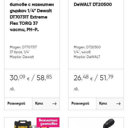
битове с магнитен
DeWALT DT20500
държач 1/4" Dewalt
DT70731T Extreme
Flex TORQ 37
части, PH-P..
Модел: DT70731T
Модел: DT20500
37 броя, 1/4"
1/4", ъглов
Марка: Dewalt
Марка: DeWALT
09
85
48
79
30.
/ 58.
26.
/ 51.
€
€
лв.
лв.
Разгледай
Купи
Разгледай
Купи
Безплатна
доставка