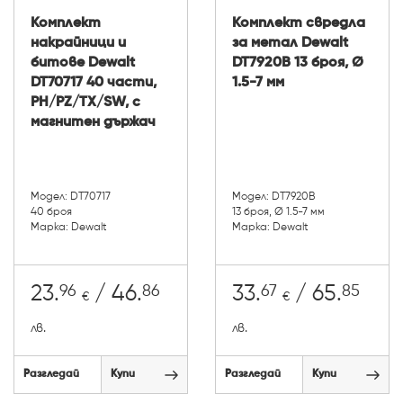
Комплект
Комплект свредла
накрайници и
за метал Dewalt
битове Dewalt
DT7920B 13 броя, Ø
DT70717 40 части,
1.5-7 мм
PH/PZ/TX/SW, с
магнитен държач
Модел: DT70717
Модел: DT7920B
40 броя
13 броя, Ø 1.5-7 мм
Марка: Dewalt
Марка: Dewalt
96
86
67
85
23.
/ 46.
33.
/ 65.
€
€
лв.
лв.
Разгледай
Купи
Разгледай
Купи