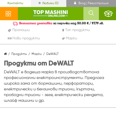
Контакти
Любими (
0
)
Вход | Регистрация
Безплатна доставка
за поръчки над 50.00 € / 97.79 лв.
Промоции
Топ продукти
Нови продукти
Марки
Продукти
Марки
DeWALT
Продукти от DeWALT
DeWALT е водеща марка в производствотона
професионални електроинструменти. Предлага
широка гама от бормашини, перфоратори,
електрически и бензинови триони, къртачи,
прободни триони - зеге, електрически рендета,
шлайф машини и др.