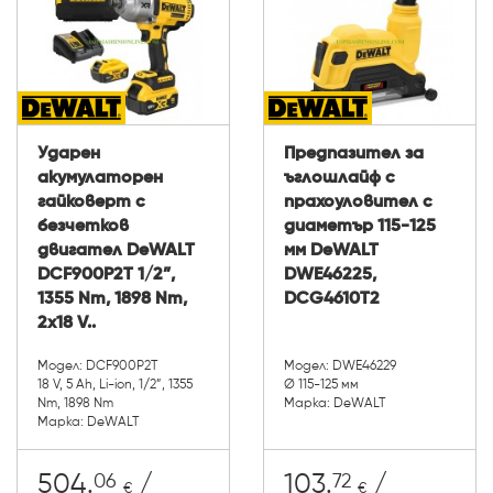
Ударен
Предпазител за
акумулаторен
ъглошлайф с
гайковерт с
прахоуловител с
безчетков
диаметър 115-125
двигател DeWALT
мм DeWALT
DCF900P2T 1/2”,
DWE46225,
1355 Nm, 1898 Nm,
DCG4610T2
2x18 V..
Модел: DCF900P2T
Модел: DWE46229
18 V, 5 Ah, Li-ion, 1/2”, 1355
Ø 115-125 мм
Nm, 1898 Nm
Марка: DeWALT
Марка: DeWALT
06
72
504.
/
103.
/
€
€