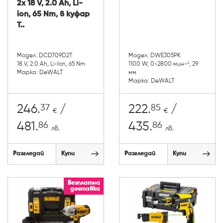
2x 18 V, 2.0 Ah, Li-
ion, 65 Nm, в куфар
T..
Модел: DCD709D2T
Модел: DWE305PK
18 V, 2.0 Ah, Li-Ion, 65 Nm
1100 W, 0-2800 мин-¹, 29
Марка: DeWALT
мм
Марка: DeWALT
37
85
246.
/
222.
/
€
€
86
86
481.
435.
лв.
лв.
Разгледай
Купи
Разгледай
Купи
Безплатна
доставка