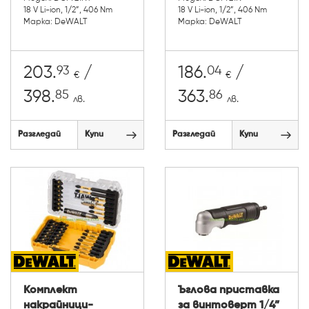
18 V Li-ion, 1/2”, 406 Nm
18 V Li-ion, 1/2”, 406 Nm
Марка: DeWALT
Марка: DeWALT
93
04
203.
/
186.
/
€
€
85
86
398.
363.
лв.
лв.
Разгледай
Купи
Разгледай
Купи
Комплект
Ъглова приставка
накрайници-
за винтоверт 1/4”