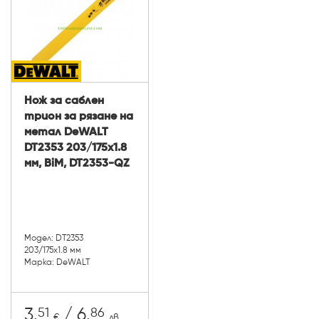
Нож за саблен
трион за рязане на
метал DeWALT
DT2353 203/175x1.8
мм, BiM, DT2353-QZ
Модел: DT2353
203/175x1.8 мм
Марка: DeWALT
51
86
3.
/ 6.
€
лв.