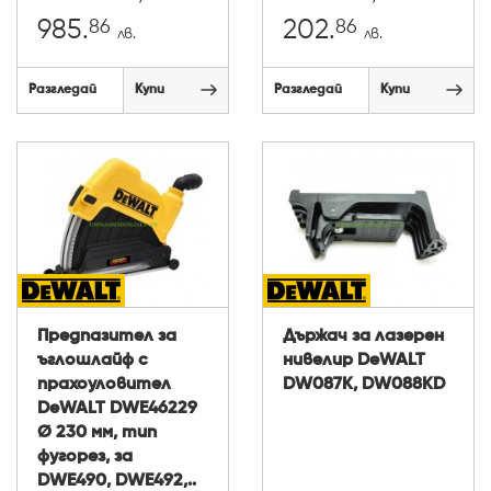
86
86
985.
202.
лв.
лв.
Разгледай
Купи
Разгледай
Купи
Предпазител за
Държач за лазерен
ъглошлайф с
нивелир DeWALT
прахоуловител
DW087K, DW088KD
DeWALT DWE46229
Ø 230 мм, тип
фугорез, за
DWE490, DWE492,..