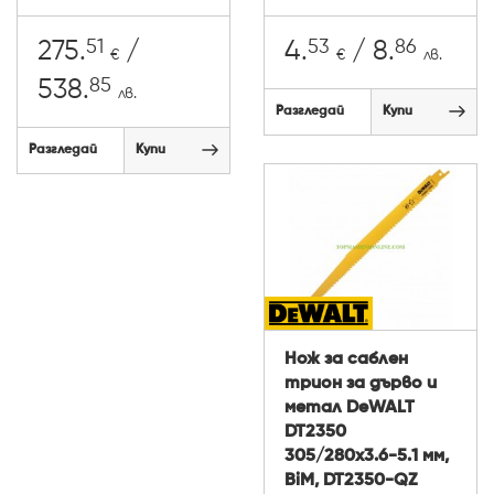
51
53
86
275.
/
4.
/ 8.
€
€
лв.
85
538.
лв.
Разгледай
Купи
Разгледай
Купи
Нож за саблен
трион за дърво и
метал DeWALT
DT2350
305/280x3.6-5.1 мм,
BiM, DT2350-QZ