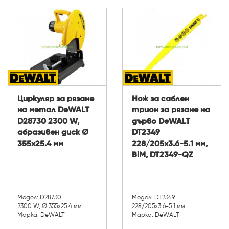
Циркуляр за рязане
Нож за саблен
на метал DeWALT
трион за рязане на
D28730 2300 W,
дърво DeWALT
абразивен диск Ø
DT2349
355х25.4 мм
228/205x3.6-5.1 мм,
BiM, DT2349-QZ
Модел: D28730
Модел: DT2349
2300 W, Ø 355х25.4 мм
228/205x3.6-5.1 мм
Марка: DeWALT
Марка: DeWALT