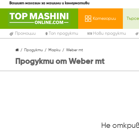
Вашият магазин за машини и консумативи
Категории
Промоции
Топ продукти
Нови продукти
Продукти
Марки
Weber mt
Продукти от Weber mt
Не открив