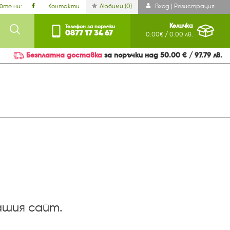
йте ни:
Контакти
Любими (
0
)
Вход | Регистрация
Количка
Телефон за поръчки
0877 17 34 67
0.00€ / 0.00 лв.
Безплатна доставка
за поръчки над 50.00 € / 97.79 лв.
ашия сайт.