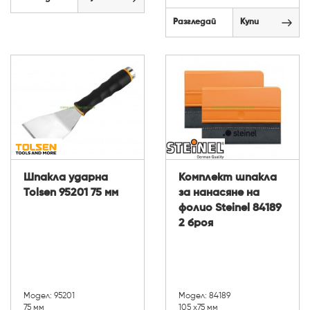
Разгледай
Купи
Шпакла ударна
Комплект шпакла
Tolsen 95201 75 мм
за нанасяне на
фолио Steinel 84189
2 броя
Модел: 95201
Модел: 84189
75 мм
105 х75 мм