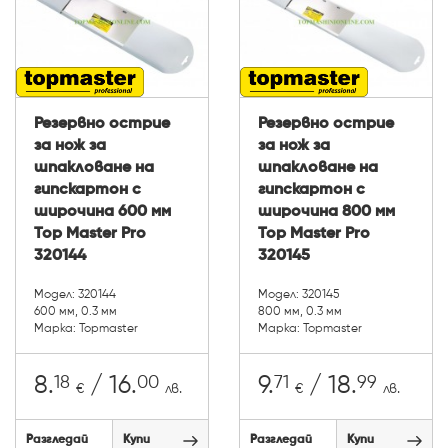
Резервно острие
Резервно острие
за нож за
за нож за
шпакловане на
шпакловане на
гипскартон с
гипскартон с
широчина 600 мм
широчина 800 мм
Top Master Pro
Top Master Pro
320144
320145
Модел: 320144
Модел: 320145
600 мм, 0.3 мм
800 мм, 0.3 мм
Марка: Topmaster
Марка: Topmaster
18
00
71
99
8.
/ 16.
9.
/ 18.
€
лв.
€
лв.
Разгледай
Купи
Разгледай
Купи