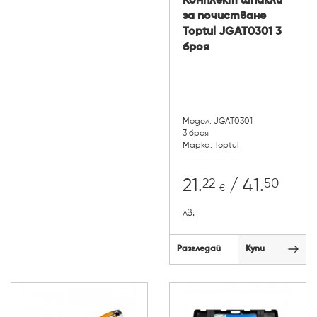
Комплект шпакли
за почистване
Toptul JGAT0301 3
броя
Модел: JGAT0301
3 броя
Марка: Toptul
22
50
21.
/ 41.
€
лв.
Разгледай
Купи