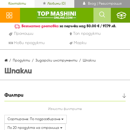
Контакти
Любими (
0
)
Вход | Регистрация
Безплатна доставка
за поръчки над 50.00 € / 97.79 лв.
Промоции
Топ продукти
Нови продукти
Марки
Продукти
Зидарски инструменти
Шпакли
Шпакли
Филтри
Цена
Изчисти филтрите
Сортиране: По подразбиране
Марки
По 20 продукта на страница