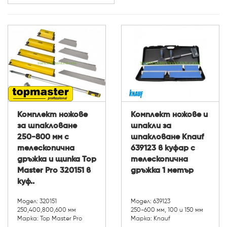
Комплект ножове
Комплект ножове и
за шпакловане
шпакли за
250-800 мм с
шпакловане Knauf
телескопична
639123 в куфар с
дръжка и щипка Top
телескопична
Master Pro 320151 в
дръжка 1 метър
куф..
Модел: 320151
Модел: 639123
250,400,800,600 мм
250-600 мм, 100 и 150 мм
Марка: Top Master Pro
Марка: Knauf