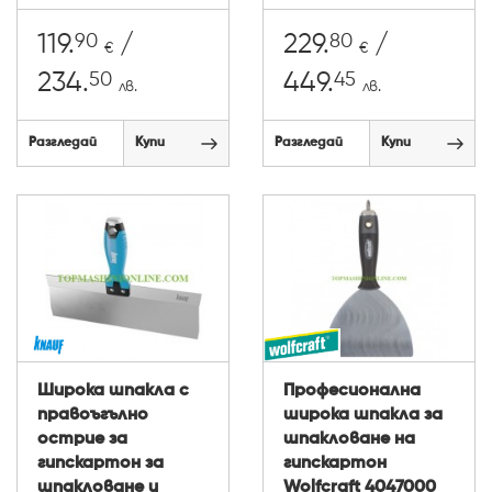
90
80
119.
/
229.
/
€
€
50
45
234.
449.
лв.
лв.
Разгледай
Купи
Разгледай
Купи
Широка шпакла с
Професионална
правоъгълно
широка шпакла за
острие за
шпакловане на
гипскартон за
гипскартон
шпакловане и
Wolfcraft 4047000