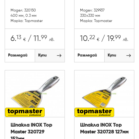
Модел: 320150
Модел: 329937
400 мм, 0.3 мм
330х330 мм
Марка: Topmaster
Марка: Topmaster
13
99
22
99
6.
/ 11.
10.
/ 19.
€
лв.
€
лв.
Разгледай
Купи
Разгледай
Купи
Шпакла INOX Top
Шпакла INOX Top
Master 320729
Master 320728 127мм
152мм