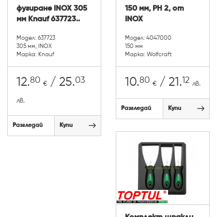
фугиране INOX 305
150 мм, РН 2, от
мм Knauf 637723..
INOX
Модел: 637723
Модел: 4047000
305 мм, INOX
150 мм
Марка: Knauf
Марка: Wolfcraft
80
03
80
12
12.
/ 25.
10.
/ 21.
€
€
лв.
лв.
Разгледай
Купи
Разгледай
Купи