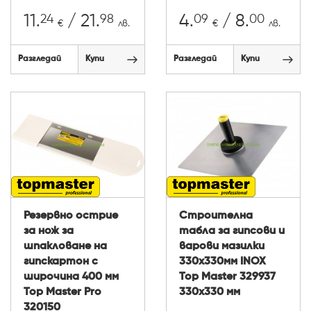
24
98
09
00
11.
/ 21.
4.
/ 8.
€
лв.
€
лв.
Разгледай
Купи
Разгледай
Купи
Резервно острие
Строителна
за нож за
табла за гипсови и
шпакловане на
варови мазилки
гипскартон с
330х330мм INOX
широчина 400 мм
Top Master 329937
Top Master Pro
330х330 мм
320150