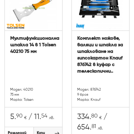
Мултифункционална
Комплект ножове,
шпакла 14 в 1 Tolsen
валяци и шпакла за
40210 75 мм
шпакловане на
гипсокартон Knauf
876742 в куфар с
телескопични..
Модел: 40210
Модел: 876742
75 мм
9 броя
Марка: Tolsen
Марка: Knauf
90
54
80
5.
/ 11.
334.
/
€
лв.
€
81
654.
лв.
Разгледай
Купи