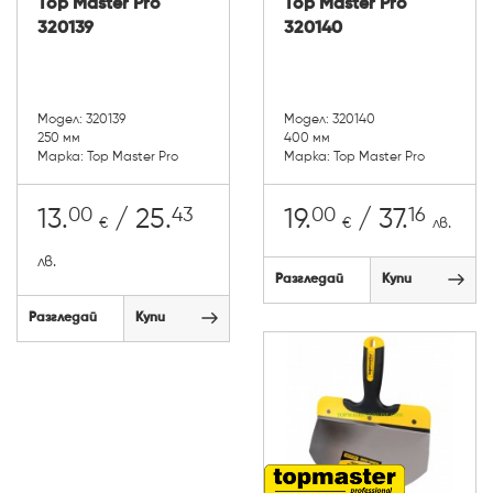
Top Master Pro
Top Master Pro
320139
320140
Модел: 320139
Модел: 320140
250 мм
400 мм
Марка: Top Master Pro
Марка: Top Master Pro
00
43
00
16
13.
/ 25.
19.
/ 37.
€
€
лв.
лв.
Разгледай
Купи
Разгледай
Купи