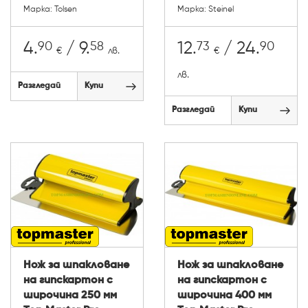
Марка: Tolsen
Марка: Steinel
90
58
73
90
4.
/ 9.
12.
/ 24.
€
лв.
€
лв.
Разгледай
Купи
Разгледай
Купи
Нож за шпакловане
Нож за шпакловане
на гипскартон с
на гипскартон с
широчина 250 мм
широчина 400 мм