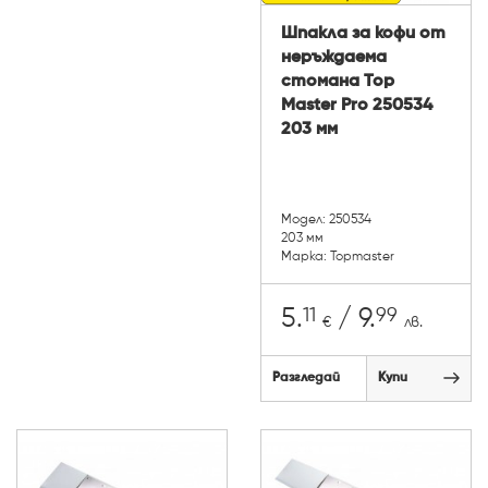
Шпакла за кофи от
неръждаема
стомана Top
Master Pro 250534
203 мм
Модел: 250534
203 мм
Марка: Topmaster
11
99
5.
/ 9.
€
лв.
Разгледай
Купи