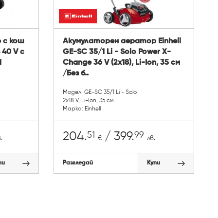
 с кош
Акумулаторен аератор Einhell
 40 V с
GE-SC 35/1 Li - Solo Power X-
1
Change 36 V (2x18), Li-Ion, 35 см
/Без б..
Модел: GE-SC 35/1 Li - Solo
2x18 V, Li-Ion, 35 см
Марка: Einhell
51
99
204.
/ 399.
.
€
лв.
пи
Разгледай
Купи