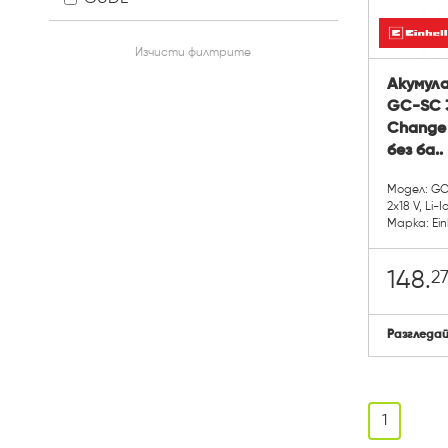
Изчисти филтрите
Акумула
GC-SC 3
Change 3
без ба..
Модел: GC-
2x18 V, Li-I
Марка: Ein
2
148.
Разгледа
1