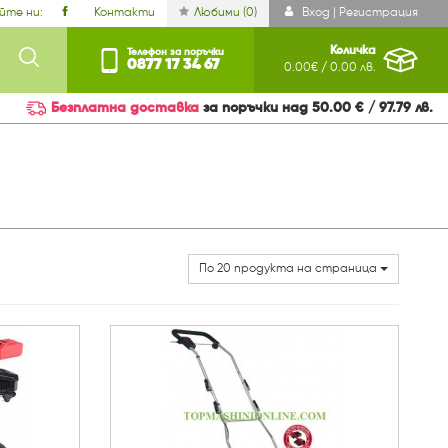
йте ни:
Контакти
Любими (
0
)
Вход | Регистрация
Количка
Телефон за поръчки
0877 17 34 67
0.00€ / 0.00 лв.
Безплатна доставка
за поръчки над 50.00 € / 97.79 лв.
По 20 продукта на страница