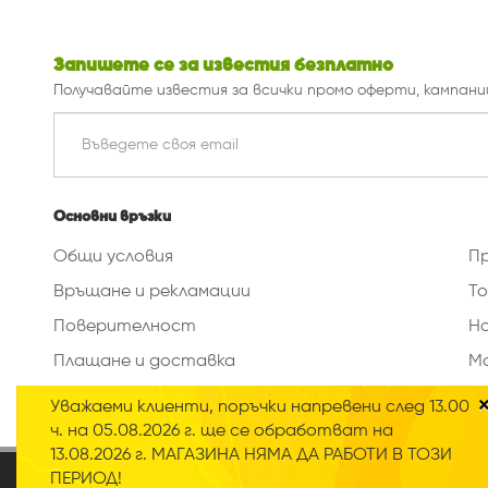
Запишете се за известия безплатно
Получавайте известия за всички промо оферти, кампани
Основни връзки
Общи условия
П
Връщане и рекламации
То
Поверителност
Н
Плащане и доставка
М
Изтриване на данни
Уважаеми клиенти, поръчки напревени след 13.00
ч. на 05.08.2026 г. ще се обработват на
13.08.2026 г. МАГАЗИНА НЯМА ДА РАБОТИ В ТОЗИ
2020 © Всички права запазени
ПЕРИОД!
Нашият онлайн магазин използва така наречените „Би