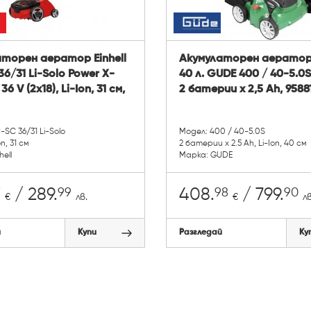
торен аератор Einhell
Акумулаторен аератор
6/31 Li-Solo Power X-
40 л. GUDE 400 / 40-5.0S
6 V (2x18), Li-Ion, 31 см,
2 батерии x 2,5 Ah, 9588
SC 36/31 Li-Solo
Модел: 400 / 40-5.0S
on, 31 см
2 батерии x 2.5 Ah, Li-Ion, 40 см
hell
Марка: GUDE
7
99
98
90
/ 289.
408.
/ 799.
€
лв.
€
лв
й
Купи
Разгледай
Ку