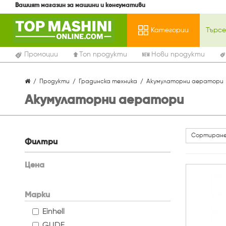
Вашият магазин за машини и консумативи
Категории
Промоции
Топ продукти
Нови продукти
Продукти
Градинска техника
Акумулаторни аератори
Акумулаторни аератори
Сортиране
Филтри
Цена
Марки
Einhell
GUDE