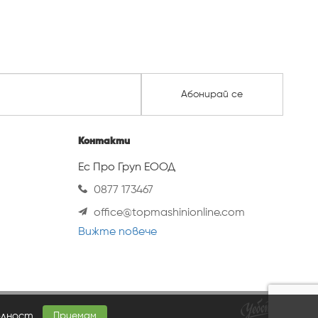
Абонирай се
Контакти
Ес Про Груп ЕООД
0877 173467
office@topmashinionline.com
Вижте повече
елност
.
Приемам