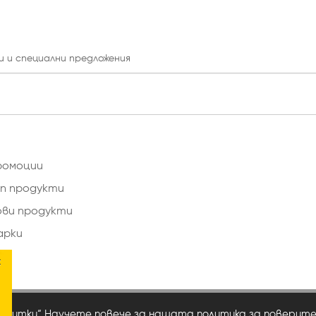
и и специални предложения
ромоции
п продукти
ови продукти
арки
×
сквитки“ Научете повече за нашата
политика за поверит