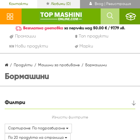
Контакти
Любими (
0
)
Вход | Регистрация
Безплатна доставка
за поръчки над 50.00 € / 97.79 лв.
Промоции
Топ продукти
Нови продукти
Марки
Продукти
Машини за пробиване
Бормашини
Бормашини
Филтри
Цена
Изчисти филтрите
Сортиране: По подразбиране
Марки
По 20 продукта на страница