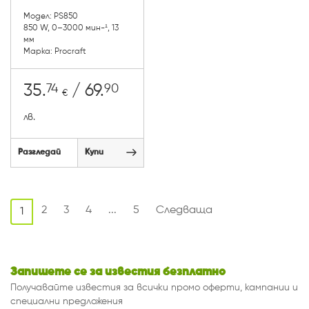
Модел: PS850
850 W, 0–3000 мин-¹, 13
мм
Марка: Procraft
74
90
35.
/ 69.
€
лв.
Разгледай
Купи
2
3
4
...
5
Следваща
1
Запишете се за известия безплатно
Получавайте известия за всички промо оферти, кампании и
специални предложения