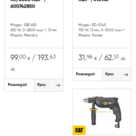
мм, 2800 мин-¹,
мин-¹, 010145
600742850
Модел: SBE 650
Модел: RD-ID45
650 W, 0-2800 мин-¹, 13 мм
750 W, 13 мм, 0-3000 мин-¹
Марка: Metabo
Марка: Raider
00
63
96
51
99.
/ 193.
31.
/ 62.
€
€
лв.
лв.
Разгледай
Купи
Разгледай
Купи