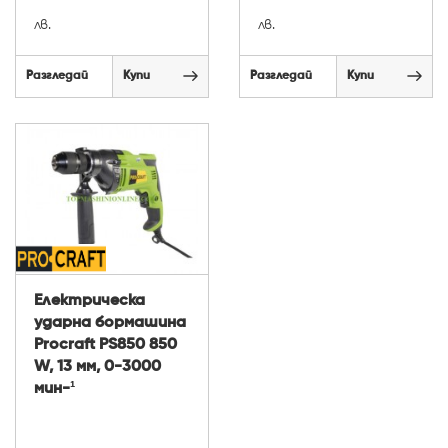
лв.
лв.
Разгледай
Купи
Разгледай
Купи
Електрическа
ударна бормашина
Procraft PS850 850
W, 13 мм, 0-3000
мин-¹