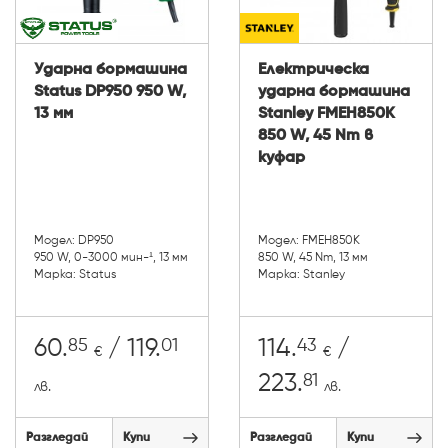
Ударна бормашина
Електрическа
Status DP950 950 W,
ударна бормашина
13 мм
Stanley FMEH850K
850 W, 45 Nm в
куфар
Модел: DP950
Модел: FMEH850K
950 W, 0-3000 мин-¹, 13 мм
850 W, 45 Nm, 13 мм
Марка: Status
Марка: Stanley
85
01
43
60.
/ 119.
114.
/
€
€
81
223.
лв.
лв.
Разгледай
Купи
Разгледай
Купи