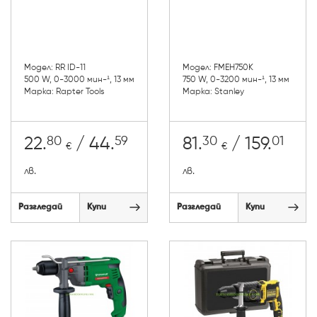
Модел: RR ID-11
Модел: FMEH750K
500 W, 0-3000 мин-¹, 13 мм
750 W, 0-3200 мин-¹, 13 мм
Марка: Rapter Tools
Марка: Stanley
80
59
30
01
22.
/ 44.
81.
/ 159.
€
€
лв.
лв.
Разгледай
Купи
Разгледай
Купи