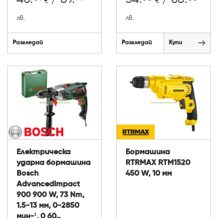
€
€
лв.
лв.
Разгледай
Разгледай
Купи
Електрическа
Бормашина
ударна бормашина
RTRMAX RTM1520
Bosch
450 W, 10 мм
AdvancedImpact
900 900 W, 73 Nm,
1.5-13 мм, 0-2850
мин-¹, 0 60..