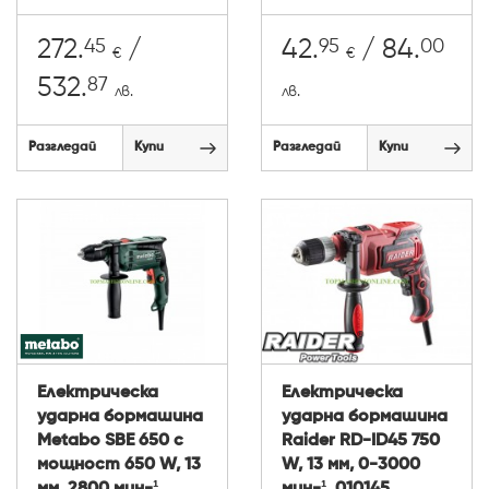
45
95
00
272.
/
42.
/ 84.
€
€
87
532.
лв.
лв.
Разгледай
Купи
Разгледай
Купи
Електрическа
Електрическа
ударна бормашина
ударна бормашина
Metabo SBE 650 с
Raider RD-ID45 750
мощност 650 W, 13
W, 13 мм, 0-3000