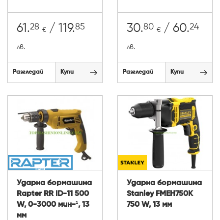
28
85
80
24
61.
/ 119.
30.
/ 60.
€
€
лв.
лв.
Разгледай
Купи
Разгледай
Купи
Ударна бормашина
Ударна бормашина
Rapter RR ID-11 500
Stanley FMEH750K
W, 0-3000 мин-¹, 13
750 W, 13 мм
мм