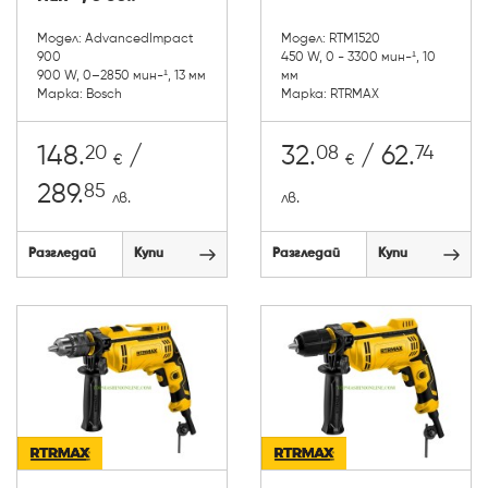
Модел: AdvancedImpact
Модел: RTM1520
900
450 W, 0 - 3300 мин-¹, 10
900 W, 0–2850 мин-¹, 13 мм
мм
Марка: Bosch
Марка: RTRMAX
20
08
74
148.
/
32.
/ 62.
€
€
85
289.
лв.
лв.
Разгледай
Купи
Разгледай
Купи