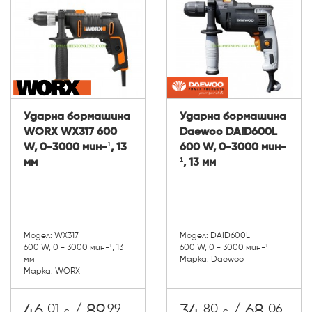
Ударна бормашина
Ударна бормашина
WORX WX317 600
Daewoo DAID600L
W, 0-3000 мин-¹, 13
600 W, 0-3000 мин-
мм
¹, 13 мм
Модел: WX317
Модел: DAID600L
600 W, 0 - 3000 мин-¹, 13
600 W, 0 - 3000 мин-¹
мм
Марка: Daewoo
Марка: WORX
01
99
80
06
46.
/ 89.
34.
/ 68.