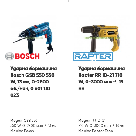
Напор (м):
Ударна бормашина
Ударна бормашина
Bosch GSB 550 550
Rapter RR ID-21 710
W, 13 мм, 0-2800
W, 0-3000 мин-¹, 13
об./мин, 0 601 1A1
мм
023
Модел: GSB 550
Модел: RR ID-21
550 W, 0-2800 мин-¹, 13 мм
710 W, 0-3000 мин-¹, 13 мм
Марка: Bosch
Марка: Rapter Tools