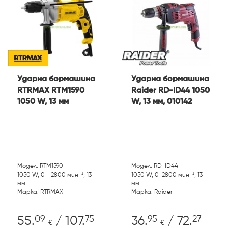
Ударна бормашина
Ударна бормашина
RTRMAX RTM1590
Raider RD-ID44 1050
1050 W, 13 мм
W, 13 мм, 010142
Модел: RTM1590
Модел: RD-ID44
1050 W, 0 - 2800 мин-¹, 13
1050 W, 0-2800 мин-¹, 13
мм
мм
Марка: RTRMAX
Марка: Raider
09
75
95
27
55.
/ 107.
36.
/ 72.
€
€