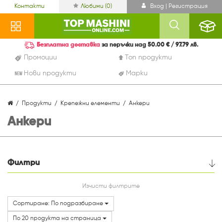
Контакти
Любими (
0
)
Вход | Регистрация
Безплатна доставка
за поръчки над 50.00 € / 97.79 лв.
Промоции
Топ продукти
Нови продукти
Марки
Продукти
Крепежни елементи
Анкери
Анкери
Филтри
Цена
Изчисти филтрите
Сортиране: По подразбиране
По 20 продукта на страница