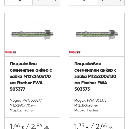
Поцинкован
Поцинкован
сегментен анкер с
сегментен анкер с
гайка М12х240х170
гайка М12х200х130
мм Fischer FWA
мм Fischer FWA
503377
503373
Модел: FWA 503377
Модел: FWA 503373
М12х240х170 мм
М12х160х90 мм
Марка: Fischer
Марка: Fischer
46
86
35
64
1.
/ 2.
1.
/ 2.
€
лв.
€
лв.