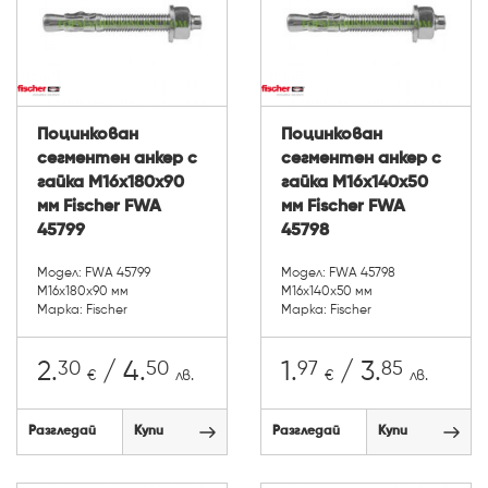
Поцинкован
Поцинкован
сегментен анкер с
сегментен анкер с
гайка М16х180х90
гайка М16х140х50
мм Fischer FWA
мм Fischer FWA
45799
45798
Модел: FWA 45799
Модел: FWA 45798
М16х180х90 мм
М16х140х50 мм
Марка: Fischer
Марка: Fischer
30
50
97
85
2.
/ 4.
1.
/ 3.
€
лв.
€
лв.
Разгледай
Купи
Разгледай
Купи