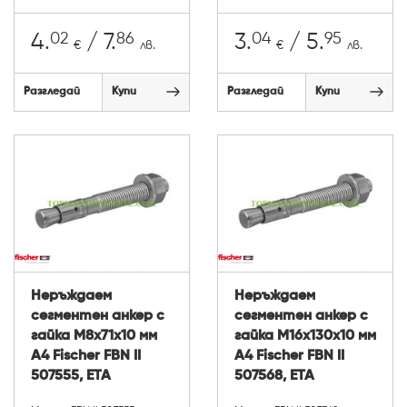
02
86
04
95
4.
/ 7.
3.
/ 5.
€
лв.
€
лв.
Разгледай
Купи
Разгледай
Купи
Неръждаем
Неръждаем
сегментен анкер с
сегментен анкер с
гайка М8х71х10 мм
гайка М16х130х10 мм
A4 Fischer FBN II
A4 Fischer FBN II
507555, ETA
507568, ETA