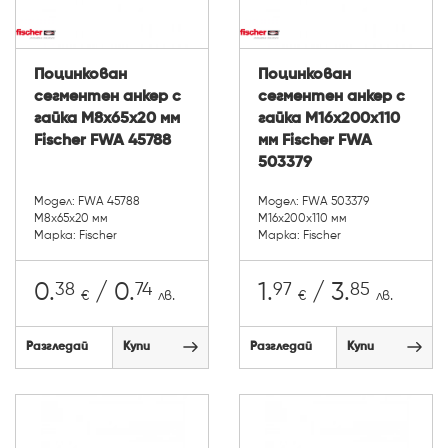
Поцинкован
Поцинкован
сегментен анкер с
сегментен анкер с
гайка М8х65х20 мм
гайка М16х200х110
Fischer FWA 45788
мм Fischer FWA
503379
Модел: FWA 45788
Модел: FWA 503379
М8х65х20 мм
М16х200х110 мм
Марка: Fischer
Марка: Fischer
38
74
97
85
0.
/ 0.
1.
/ 3.
€
лв.
€
лв.
Разгледай
Купи
Разгледай
Купи