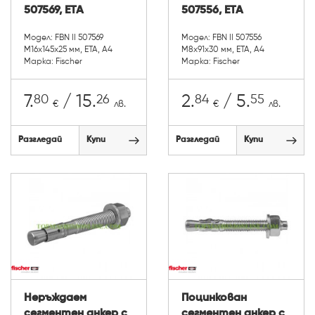
507569, ETA
507556, ETA
Модел: FBN II 507569
Модел: FBN II 507556
М16х145х25 мм, ETA, А4
М8х91х30 мм, ETA, А4
Марка: Fischer
Марка: Fischer
80
26
84
55
7.
/ 15.
2.
/ 5.
€
лв.
€
лв.
Разгледай
Купи
Разгледай
Купи
Неръждаем
Поцинкован
сегментен анкер с
сегментен анкер с