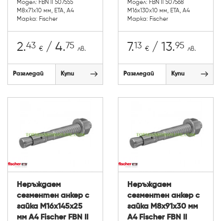
Модел: FBN II 507555
Модел: FBN II 507568
М8х71х10 мм, ETA, А4
М16х130х10 мм, ETA, А4
Марка: Fischer
Марка: Fischer
43
75
13
95
2.
/ 4.
7.
/ 13.
€
лв.
€
лв.
Разгледай
Купи
Разгледай
Купи
Неръждаем
Неръждаем
сегментен анкер с
сегментен анкер с
гайка М16х145х25
гайка М8х91х30 мм
мм A4 Fischer FBN II
A4 Fischer FBN II