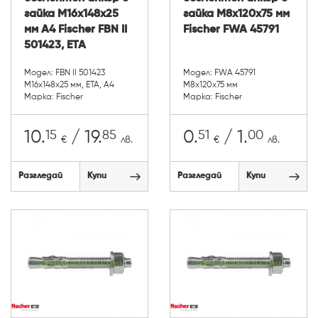
гайка М16х148х25
гайка М8х120х75 мм
мм A4 Fischer FBN II
Fischer FWA 45791
501423, ETA
Модел: FBN II 501423
Модел: FWA 45791
М16х148х25 мм, ETA, А4
М8х120х75 мм
Марка: Fischer
Марка: Fischer
15
85
51
00
10.
/ 19.
0.
/ 1.
€
лв.
€
лв.
Разгледай
Купи
Разгледай
Купи