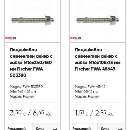
Поцинкован
Поцинкован
сегментен анкер с
сегментен анкер с
гайка М16х240х150
гайка М16х105х15 мм
мм Fischer FWA
Fischer FWA 45649
503380
Модел: FWA 503380
Модел: FWA 45649
М16х240х150 мм
М16х105х15 мм
Марка: Fischer
Марка: Fischer
30
45
51
95
3.
/ 6.
1.
/ 2.
€
лв.
€
лв.
Разгледай
Купи
Разгледай
Купи