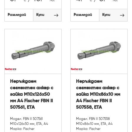
€
лв.
€
лв.
Разгледай
Купи
Разгледай
Купи
Неръждаем
Неръждаем
сегментен анкер с
сегментен анкер с
гайка М10х126х50
гайка М10х86х10 мм
мм A4 Fischer FBN II
A4 Fischer FBN II
507561, ETA
507558, ETA
Модел: FBN II 507561
Модел: FBN II 507558
М10х126х50 мм, ETA, А4
М10х86х10 мм, ETA, А4
Марка: Fischer
Марка: Fischer