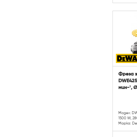
Фреза 
DWE425
мин-¹, Ø
Модел: D
1500 W, 28
Марка: D