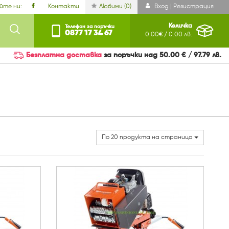
йте ни:
Контакти
Любими (
0
)
Вход | Регистрация
Количка
Телефон за поръчки
0877 17 34 67
0.00€ / 0.00 лв.
Безплатна доставка
за поръчки над 50.00 € / 97.79 лв.
По 20 продукта на страница