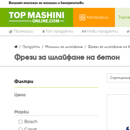
Вашият магазин за машини и консумативи
Категории
Промоции
Топ продукти
Нови продукти
Продукти
Машини за шлайфане
Фрези за шлайфане на 
Фрези за шлайфане на бетон
Сортиране
Филтри
Цена
Марки
Bosch
Carat