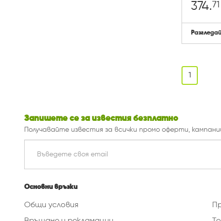
71
374.
Разгледа
1
Запишете се за известия безплатно
Получавайте известия за всички промо оферти, кампани
Основни връзки
Общи условия
П