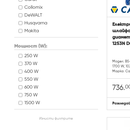
Collomix
DeWALT
Husqvarna
Електри
Makita
шлайфа
диаметъ
1253N D
Мощност (W):
250 W
Модел: BS
370 W
1700 W, 10
400 W
Марка: C
550 W
0
736.
600 W
750 W
1500 W
Разгледа
Изчисти филтрите