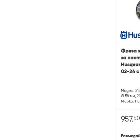
Фреза 
за нас
Husqvar
02-24 с
Модел: 54
Ø 58 мм, 
Марка: Hu
50
957.
Разгледа