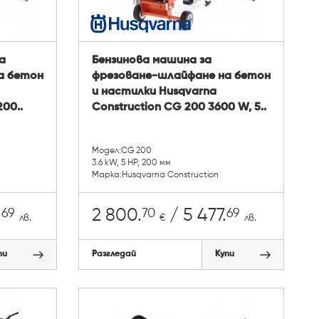
а
Бензинова машина за
а бетон
фрезоване-шлайфане на бетон
и настилки Husqvarna
200..
Construction CG 200 3600 W, 5..
Модел:CG 200
3.6 kW, 5 НР, 200 мм
Марка:Husqvarna Construction
69
70
69
.
2 800.
/ 5 477.
лв.
€
лв.
пи
Разгледай
Купи