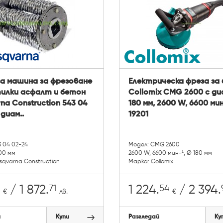
за машина за фрезоване
Електрическа фреза за
тилки асфалт и бетон
Collomix CMG 2600 с д
na Construction 543 04
180 мм, 2600 W, 6600 мин
 диам..
19201
3 04 02-24
Модел: CMG 2600
200 мм
2600 W, 6600 мин-¹, Ø 180 мм
sqvarna Construction
Марка: Collomix
71
54
/ 1 872.
1 224.
/ 2 394.
€
лв.
€
й
Купи
Разгледай
Ку