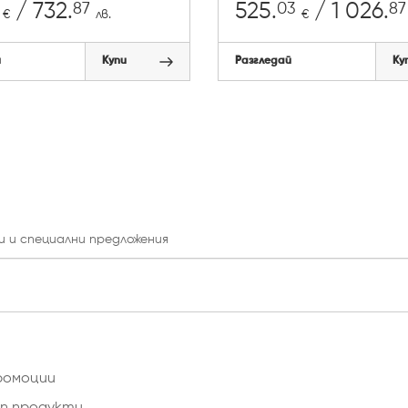
87
03
87
/ 732.
525.
/ 1 026.
€
лв.
€
й
Купи
Разгледай
Ку
и и специални предложения
ромоции