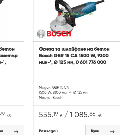
 бетон
Фреза за шлайфане на бетон
иаметър
Bosch GBR 15 CA 1500 W, 9300
-¹,
мин-¹, Ø 125 мм, 0 601 776 000
Модел: GBR 15 CA
1500 W, 9300 мин-¹, Ø 125 мм
Марка: Bosch
99
19
86
555.
/ 1 085.
лв.
€
лв.
пи
Разгледай
Купи