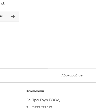
лв.
пи
Абонирай се
Контакти
Ес Про Груп ЕООД