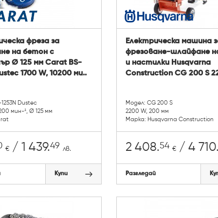
ческа фреза за
Електрическа машина з
не на бетон с
фрезоване-шлайфане н
р Ø 125 мм Carat BS-
и настилки Husqvarna
ustec 1700 W, 10200 ми..
Construction CG 200 S 2
-1253N Dustec
Модел: CG 200 S
200 мин-¹, Ø 125 мм
2200 W, 200 мм
arat
Марка: Husqvarna Construction
0
49
54
/ 1 439.
2 408.
/ 4 710
€
лв.
€
й
Купи
Разгледай
Ку