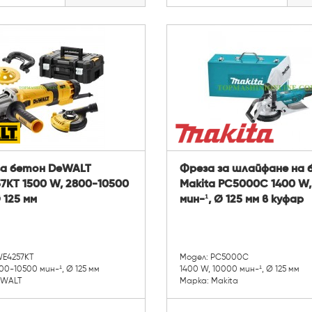
за бетон DeWALT
Фреза за шлайфане на 
7KT 1500 W, 2800-10500
Makita PC5000C 1400 W,
 125 мм
мин-¹, Ø 125 мм в куфар
WE4257KT
Модел: PC5000C
00-10500 мин-¹, Ø 125 мм
1400 W, 10000 мин-¹, Ø 125 мм
eWALT
Марка: Makita