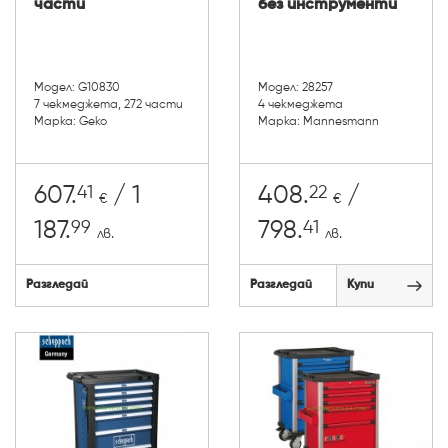
части
без инструменти
Модел: G10830
Модел: 28257
7 чекмеджета, 272 части
4 чекмеджета
Марка: Geko
Марка: Mannesmann
41
22
607.
/ 1
408.
/
€
€
99
41
187.
798.
лв.
лв.
Разгледай
Разгледай
Купи