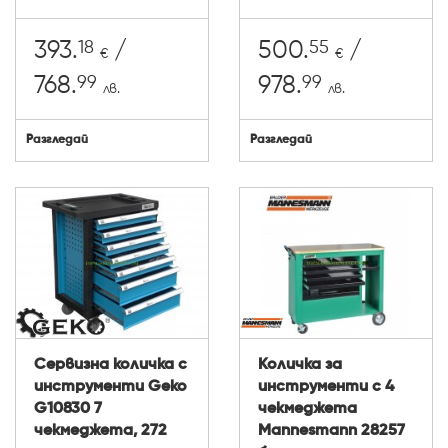
18
55
393.
/
500.
/
€
€
99
99
768.
978.
лв.
лв.
Разгледай
Разгледай
Сервизна количка с
Количка за
инструменти Geko
инструменти с 4
G10830 7
чекмеджета
чекмеджета, 272
Mannesmann 28257