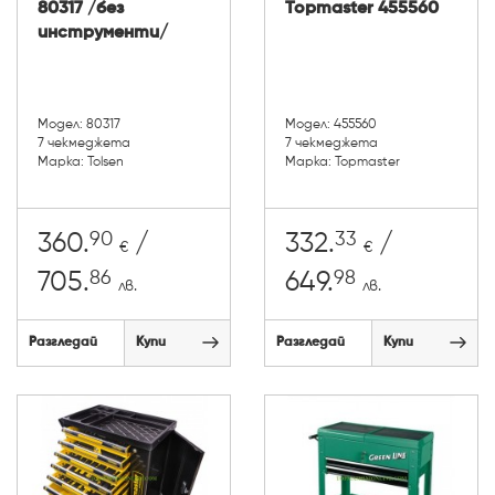
80317 /без
Topmaster 455560
инструменти/
Модел: 80317
Модел: 455560
7 чекмеджета
7 чекмеджета
Марка: Tolsen
Марка: Topmaster
90
33
360.
/
332.
/
€
€
86
98
705.
649.
лв.
лв.
Разгледай
Купи
Разгледай
Купи