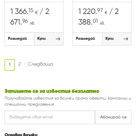
15
97
1 366.
/ 2
1 220.
/ 2
€
€
96
01
671.
388.
лв.
лв.
Разгледай
Купи
Разгледай
Купи
2
Следваща
1
Запишете се за известия безплатно
Получавайте известия за всички промо оферти, кампании и
специални предложения
Абонирай се
Основни връзки