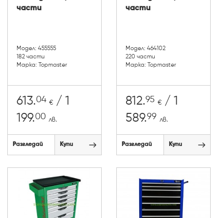
части
части
Модел: 455555
Модел: 464102
182 части
220 части
Марка: Topmaster
Марка: Topmaster
04
95
613.
/ 1
812.
/ 1
€
€
00
99
199.
589.
лв.
лв.
Разгледай
Купи
Разгледай
Купи