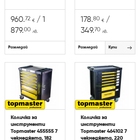
72
80
960.
/ 1
178.
/
€
€
00
70
879.
349.
лв.
лв.
Разгледай
Разгледай
Купи
Количка за
Количка за
инструменти
инструменти
Topmaster 455555 7
Topmaster 464102 7
чекмеджета, 182
чекмеджета, 220