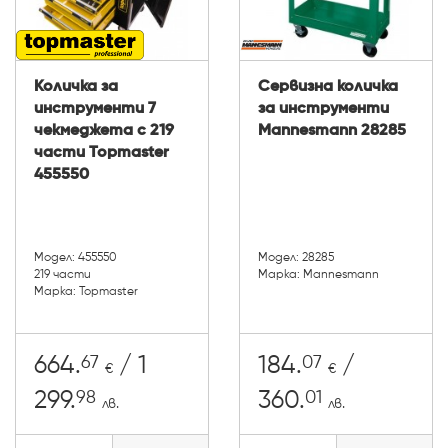
Количка за
Сервизна количка
инструменти 7
за инструменти
чекмеджета с 219
Mannesmann 28285
части Topmaster
455550
Модел: 455550
Модел: 28285
219 части
Марка: Mannesmann
Марка: Topmaster
67
07
664.
/ 1
184.
/
€
€
98
01
299.
360.
лв.
лв.