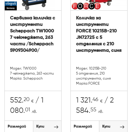
Сервизна количка с
Количка за
инструменти
инструменти
Scheppach TW1000
FORCE 10215B-210
7 чекмеджета, 263
JN72725 с 5
части /Scheppach
отделения с 210
5909304900/
инструмента, синя
Модел: TW1000
Модел: 10215B-210
7 чекмеджета, 263 части
5 отделения, 210
Марка: Scheppach
инструмента, синя
Марка:FORCE
20
46
552.
/ 1
1 321.
/ 2
€
€
01
55
080.
584.
лв.
лв.
Разгледай
Купи
Разгледай
Купи