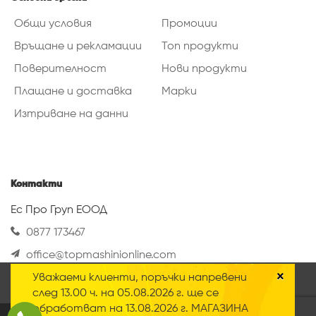
Общи условия
Промоции
Връщане и рекламации
Топ продукти
Поверителност
Нови продукти
Плащане и доставка
Марки
Изтриване на данни
Контакти
Ес Про Груп ЕООД
0877 173467
office@topmashinionline.com
Вижте повече
×
Уважаеми клиенти, поръчки напревени
Нашият онлайн магазин използва така
след 13.00 ч. на 05.08.2026 г. ще се
наречените „Бисквитки“ Научете повече за
обработват на 13.08.2026 г. МАГАЗИНА
нашата
политика за поверителност
.