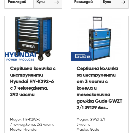
Разгледай
Купи
Разгледай
Купи
Сервизна количка с
Сервизна количка
инструменти
за инструменти
Hyundai HY-K292-6
от 3 части с
с 7 чекмеджета,
колела и
292 части
телескопична
дръжка Gude GWZT
2/1 39129 без..
Модел: HY-K292-6
Модел: GWZT 2/1
7 чекмеджета, 292 части
3 части
Марка: Hyundai
Марка: Gude