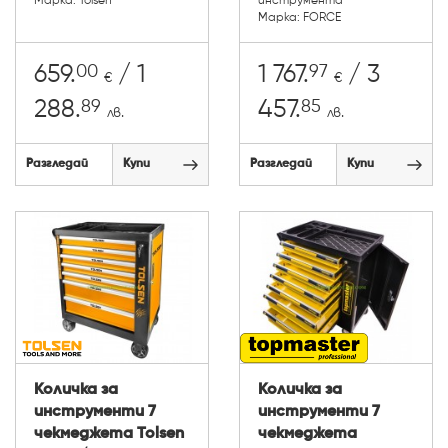
Марка: Tolsen
инструмента
Марка: FORCE
00
97
659.
/ 1
1 767.
/ 3
€
€
89
85
288.
457.
лв.
лв.
Разгледай
Купи
Разгледай
Купи
Количка за
Количка за
инструменти 7
инструменти 7
чекмеджета Tolsen
чекмеджета