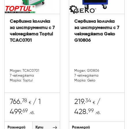
Сервизна количка
Сервизна количка
за инструменти с 7
за инструменти с 7
чекмеджета Toptul
чекмеджета Geko
TCAC0701
G10806
Модел: TCAC0701
Модел: G10806
7 чекмеджета
7 чекмеджета
Марка: Toptul
Марка: Geko
78
34
766.
/ 1
219.
/
€
€
69
99
499.
428.
лв.
лв.
Разгледай
Купи
Разгледай