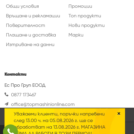
Общи условия
Промоции
Връщане и рекламации
Топ продукти
Поверителност
Нови продукти
Плащане и доставка
Марки
Изтриване на данни
Контакти
Ес Про Груп ЕООД
0877 173467
office@topmashinionline.com
Вижте повече
×
Уважаеми клиенти, поръчки напревени
Нашият онлайн магазин използва така
след 13.00 ч. на 05.08.2026 г. ще се
наречените „Бисквитки“ Научете повече за
обработват на 13.08.2026 г. МАГАЗИНА
нашата
политика за поверителност
.
2020 © Всички права запазени