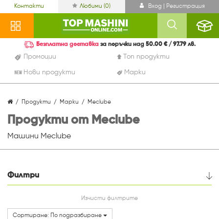
Контакти
Любими (
0
)
Вход | Регистрация
Безплатна доставка
за поръчки над 50.00 € / 97.79 лв.
Промоции
Топ продукти
Нови продукти
Марки
Продукти
Марки
Meclube
Продукти от Meclube
Машини Meclube
Филтри
Цена
Изчисти филтрите
Сортиране: По подразбиране