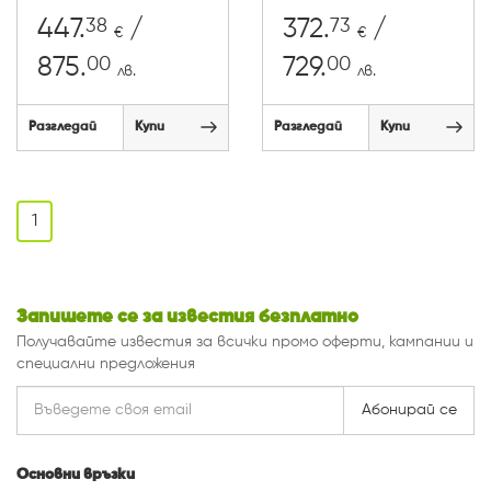
38
73
447.
/
372.
/
€
€
00
00
875.
729.
лв.
лв.
Разгледай
Купи
Разгледай
Купи
1
Запишете се за известия безплатно
Получавайте известия за всички промо оферти, кампании и
специални предложения
Абонирай се
Основни връзки