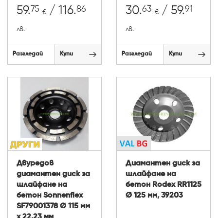
75
86
63
91
59.
/ 116.
30.
/ 59.
€
€
лв.
лв.
Разгледай
Купи
Разгледай
Купи
Двуредов
Диамантен диск за
диамантен диск за
шлайфане на
шлайфане на
бетон Rodex RR1125
бетон Sonnenflex
Ø 125 мм, 39203
SF79001378 Ø 115 мм
x 22.23 мм