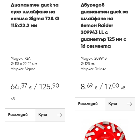
Диамантен диск за
Двуредов
сухо шлайфане на
диамантен диск за
лепило Sigma 72A Ø
шлайфане на
115х22.2 мм
бетон Raider
209943 LL с
диаметър 125 мм с
16 сегмента
Модел: 72A
Модел: 209943
Ø 115 x 22.22 мм
Ø 125 мм
Марка: Sigma
Марка: Raider
37
90
69
00
64.
/ 125.
8.
/ 17.
€
€
лв.
лв.
Разгледай
Купи
Разгледай
Купи