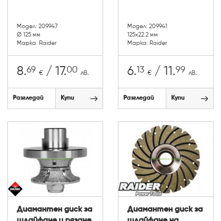
Модел: 209947
Модел: 209941
Ø 125 мм
125х22.2 мм
Марка: Raider
Марка: Raider
69
00
13
99
8.
/ 17.
6.
/ 11.
€
лв.
€
лв.
Разгледай
Купи
Разгледай
Купи
Диамантен диск за
Диамантен диск за
шлайфане и рязане
шлайфане на