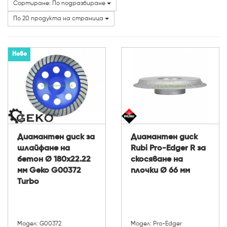
Сортиране: По подразбиране
Марки
По 20 продукта на страница
Диаметър (мм):
Ново
Диамантен диск за
Диамантен диск
шлайфане на
Rubi Pro-Edger R за
бетон Ø 180x22.22
скосяване на
мм Geko G00372
плочки Ø 66 мм
Turbo
Модел: G00372
Модел: Pro-Edger