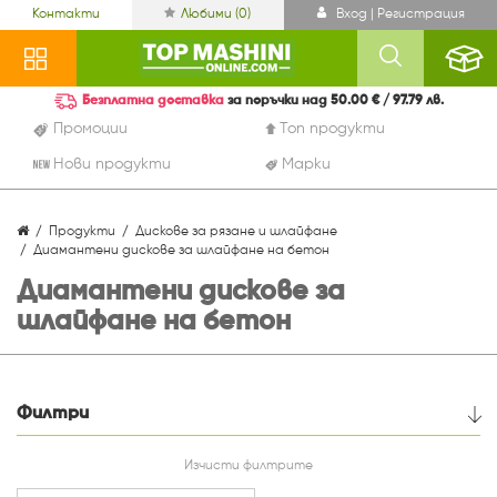
Контакти
Любими (
0
)
Вход | Регистрация
Безплатна доставка
за поръчки над 50.00 € / 97.79 лв.
Промоции
Топ продукти
Нови продукти
Марки
Продукти
Дискове за рязане и шлайфане
Диамантени дискове за шлайфане на бетон
Диамантени дискове за
шлайфане на бетон
Филтри
Цена
Изчисти филтрите