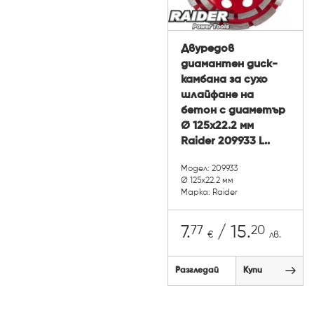
Двуредов
диамантен диск-
камбана за сухо
шлайфане на
бетон с диаметър
Ø 125x22.2 мм
Raider 209933 L..
Модел: 209933
Ø 125x22.2 мм
Марка: Raider
77
20
7.
/ 15.
€
лв.
Разгледай
Купи