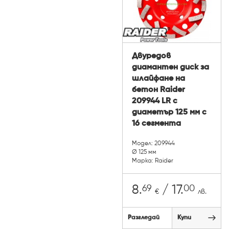
Двуредов
диамантен диск за
шлайфане на
бетон Raider
209944 LR с
диаметър 125 мм с
16 сегмента
Модел: 209944
Ø 125 мм
Марка: Raider
69
00
8.
/ 17.
€
лв.
Разгледай
Купи