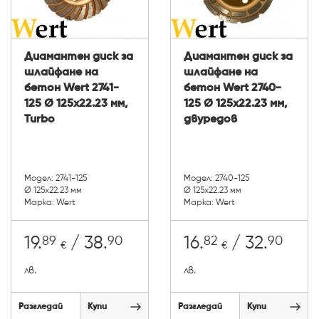
Диамантен диск за
Диамантен диск за
шлайфане на
шлайфане на
бетон Wert 2741-
бетон Wert 2740-
125 Ø 125x22.23 мм,
125 Ø 125x22.23 мм,
Turbo
двуредов
Модел: 2741-125
Модел: 2740-125
Ø 125x22.23 мм
Ø 125x22.23 мм
Марка: Wert
Марка: Wert
89
90
82
90
19.
/ 38.
16.
/ 32.
€
€
лв.
лв.
Разгледай
Купи
Разгледай
Купи