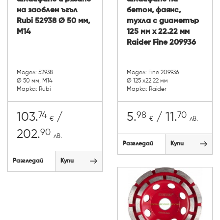
на заоблен ъгъл
бетон, фаянс,
Rubi 52938 Ø 50 мм,
тухла с диаметър
M14
125 мм х 22.22 мм
Raider Fine 209936
Модел: 52938
Модел: Fine 209936
Ø 50 мм, M14
Ø 125 х22.22 мм
Марка: Rubi
Марка: Raider
74
98
70
103.
/
5.
/ 11.
€
€
лв.
90
202.
лв.
Разгледай
Купи
Разгледай
Купи