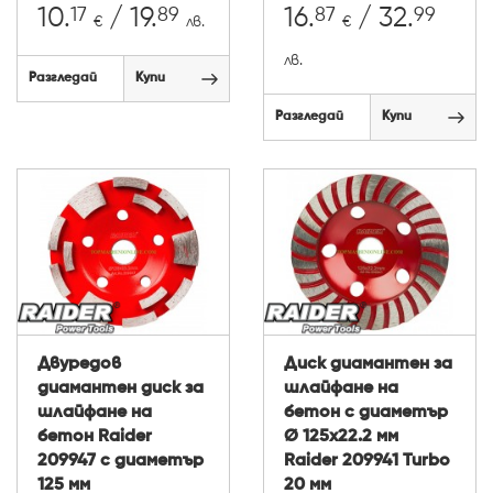
17
89
87
99
10.
/ 19.
16.
/ 32.
€
лв.
€
лв.
Разгледай
Купи
Разгледай
Купи
Двуредов
Диск диамантен за
диамантен диск за
шлайфане на
шлайфане на
бетон с диаметър
бетон Raider
Ø 125x22.2 мм
209947 с диаметър
Raider 209941 Turbo
125 мм
20 мм