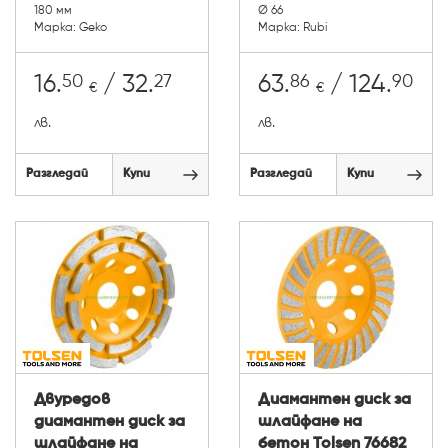
180 мм
Ø 66
Марка: Geko
Марка: Rubi
50
27
86
90
16.
/ 32.
63.
/ 124.
€
€
лв.
лв.
Разгледай
Купи
Разгледай
Купи
Двуредов
Диамантен диск за
диамантен диск за
шлайфане на
шлайфане на
бетон Tolsen 76682