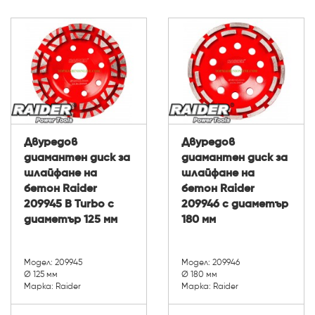
Двуредов
Двуредов
диамантен диск за
диамантен диск за
шлайфане на
шлайфане на
бетон Raider
бетон Raider
209945 B Turbo с
209946 с диаметър
диаметър 125 мм
180 мм
Модел: 209945
Модел: 209946
Ø 125 мм
Ø 180 мм
Марка: Raider
Марка: Raider