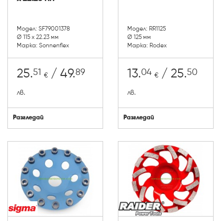
Модел: SF79001378
Модел: RR1125
Ø 115 x 22.23 мм
Ø 125 мм
Марка: Sonnenflex
Марка: Rodex
51
89
04
50
25.
/ 49.
13.
/ 25.
€
€
лв.
лв.
Разгледай
Разгледай