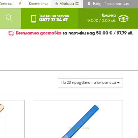
йте ни:
Контакти
Любими (
0
)
Вход | Регистрация
Количка
Телефон за поръчки
0877 17 34 67
0.00€ / 0.00 лв.
Безплатна доставка
за поръчки над 50.00 € / 97.79 лв.
По 20 продукта на страница