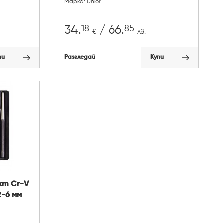
Марка: Unior
18
85
34.
/ 66.
€
лв.
пи
Разгледай
Купи
кт Cr-V
2-6 мм