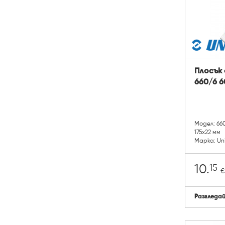
Плосък 
660/6 6
Модел: 66
175х22 мм
Марка: Un
15
10.
€
Разгледа