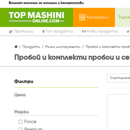
Вашият магазин за машини и консумативи
Категории
Промоции
Топ продукти
Нови продукти
Продукти
Ръчни инструменти
Пробой и комплекти проб
Пробой и комплекти пробои и с
Сортиране
Филтри
Цена
Марки
Force
Premium