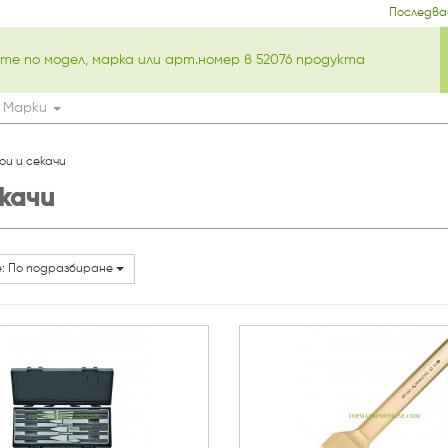
Последва
Марки
ои и секачи
екачи
: По подразбиране