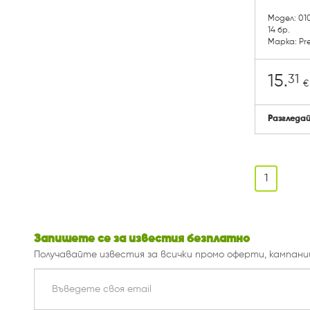
Модел: 01
14 бр.
Марка: Pr
31
15.
€
Разгледа
1
Запишете се за известия безплатно
Получавайте известия за всички промо оферти, кампани