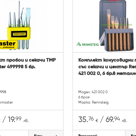
т пробои и секачи TMP
Комплект конусовидни 
er 499998 5 бр.
със секачи и център Ren
421 002 0, 6 бр.в метал
9998
Модел: 421 002 0
6 броя
pmaster
Марка: Rennsteig
99
76
94
/ 19.
35.
/ 69.
€
лв.
€
лв.