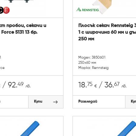
т пробои, секачи и
Плосък секач Rennsteig 
Force 5131 13 бр.
1 с широчина 60 мм и д
250 мм
1
Модел: 3850601
250x60 мм
rce
Марка: Rennsteig
49
75
67
/ 92.
18.
/ 36.
€
лв.
€
лв.
й
Купи
Разгледай
Ку