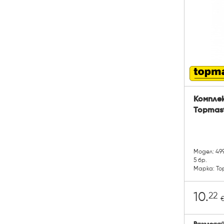
Комплек
Topmast
Модел: 49
5 бр.
Марка: To
22
10.