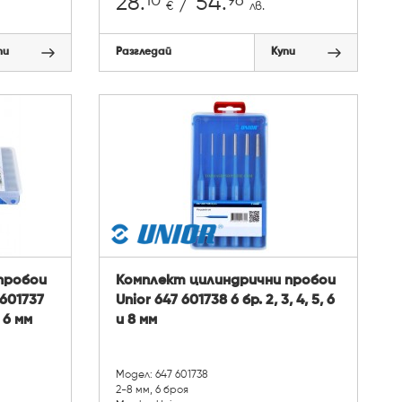
10
96
28.
/ 54.
€
лв.
пи
Разгледай
Купи
пробои
Комплект цилиндрични пробои
 601737
Unior 647 601738 6 бр. 2, 3, 4, 5, 6
и 6 мм
и 8 мм
Модел: 647 601738
2-8 мм, 6 броя