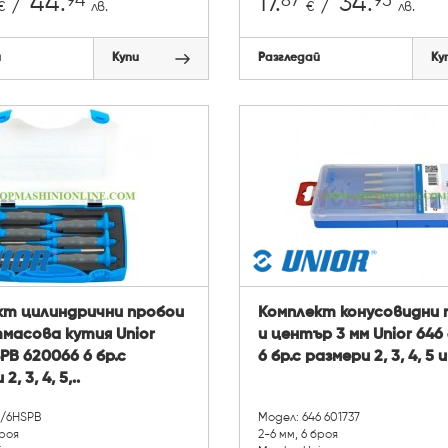
94
87
95
/ 44.
17.
/ 34.
€
лв.
€
лв.
й
Купи
Разгледай
Ку
кт цилиндрични пробои
Комплект конусовидни 
масова кутия Unior
и център 3 мм Unior 646
PB 620066 6 бр.с
6 бр.с размери 2, 3, 4, 5 
, 3, 4, 5,..
1/6HSPB
Модел: 646 601737
броя
2-6 мм, 6 броя