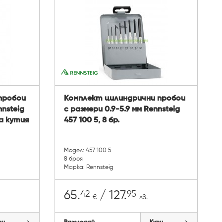
пробои
Комплект цилиндрични пробои
nsteig
с размери 0.9-5.9 мм Rennsteig
на кутия
457 100 5, 8 бр.
Модел: 457 100 5
8 броя
Марка: Rennsteig
42
95
65.
/ 127.
€
лв.