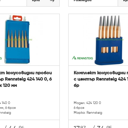
й
Купи
Разгледай
Ку
кт конусовидни пробои
Комплект конусовидни 
р Rennsteig 424 140 0, 6
с център Rennsteig 424 1
х 120 мм
бр
 140 0
Модел: 424 120 0
мм, 6 броя
6 броя
nnsteig
Марка: Rennsteig