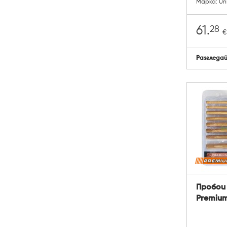
Марка: Uni
28
61.
€
Разгледа
Пробои 
Premium