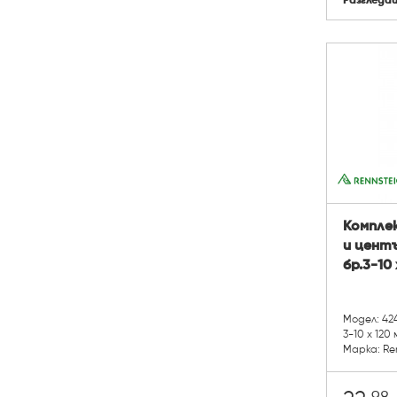
Разгледа
Компле
и центъ
бр.3-10 
Модел: 424
3-10 х 120 
Марка: Re