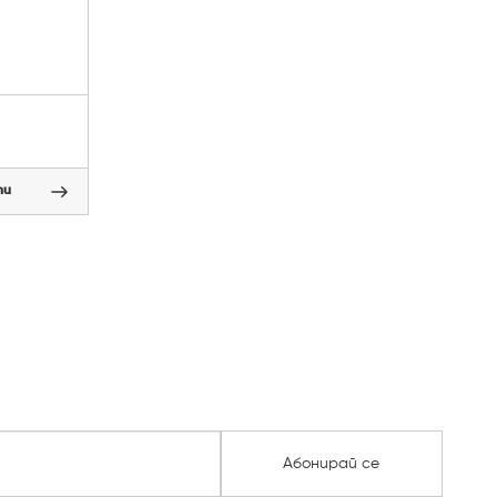
пи
Абонирай се