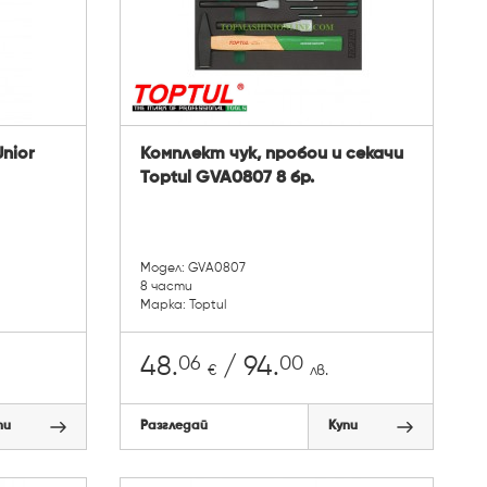
Unior
Комплект чук, пробои и секачи
Toptul GVA0807 8 бр.
Модел: GVA0807
8 части
Марка: Toptul
06
00
48.
/ 94.
€
лв.
пи
Разгледай
Купи