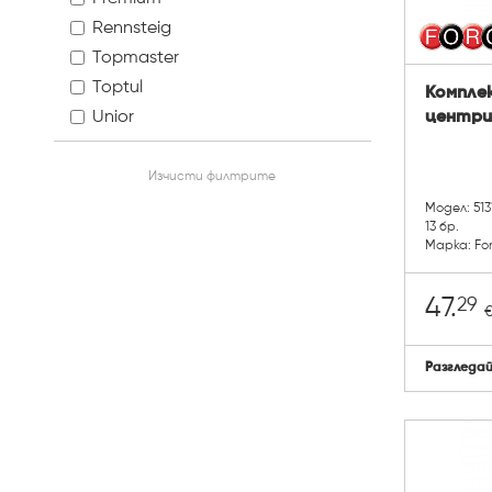
Rennsteig
Topmaster
Toptul
Комплек
Unior
центри 
Изчисти филтрите
Модел: 513
13 бр.
Марка: Fo
29
47.
Разгледа