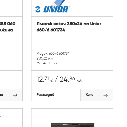
385 060
Плосък секач 250х26 мм Unior
ължина
660/6 601734
Модел: 660/6 601734
250х26 мм
Марка: Unior
71
86
12.
/ 24.
€
лв.
пи
Разгледай
Купи