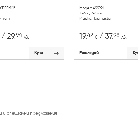
01PREMI16
Модел: 499921
15 бр., 2-6 мм
emium
Марка: Topmaster
94
42
98
/ 29.
19.
/ 37.
лв.
€
лв.
й
Купи
Разгледай
Ку
и и специални предложения