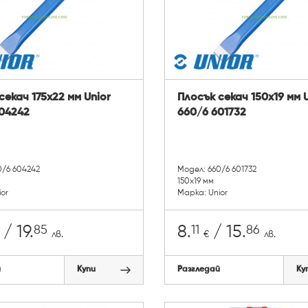
секач 175х22 мм Unior
Плосък секач 150х19 мм 
04242
660/6 601732
0/6 604242
Модел: 660/6 601732
150х19 мм
ior
Марка: Unior
85
11
86
/ 19.
8.
/ 15.
лв.
€
лв.
й
Купи
Разгледай
Ку