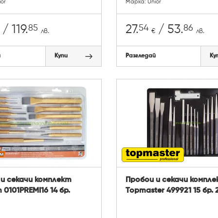
or
Марка: Unior
85
54
86
/ 119.
27.
/ 53.
лв.
€
лв.
й
Купи
Разгледай
Ку
и секачи комплект
Пробои и секачи компле
 0101PREMI16 14 бр.
Topmaster 499921 15 бр. 