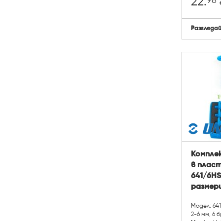
98
22.
Разгледа
Компле
в пласт
641/6HS
размери 2
Модел: 64
2-6 мм, 6 