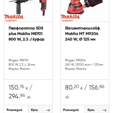
Перфоратор SDS
Ексцентършлайф
plus Makita M8701
Makita MT M9204
800 W, 2.3 J куфар
240 W, Ø 125 мм
Модел: M8701
Модел: M9204
800 W, 2.3 J, 26 мм
240 W, 12000 мин-¹, 125 мм
Марка: Makita
Марка: Makita
76
20
86
150.
/
80.
/ 156.
€
€
86
294.
лв.
лв.
Разгледай
Купи
Разгледай
Купи