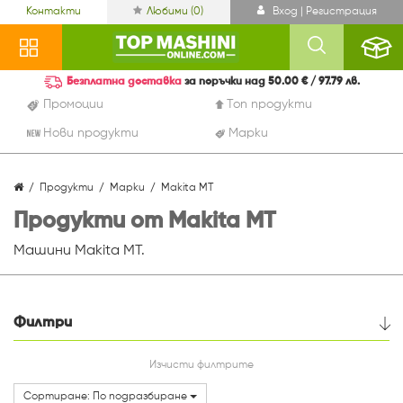
Контакти
Любими (
0
)
Вход | Регистрация
Безплатна доставка
за поръчки над 50.00 € / 97.79 лв.
Промоции
Топ продукти
Нови продукти
Марки
Продукти
Марки
Makita MT
Продукти от Makita MT
Машини Makita MT.
Филтри
Цена
Изчисти филтрите
Сортиране: По подразбиране