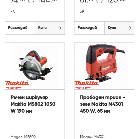
74.
/ 144.
61.
/ 120.
€
€
лв.
лв.
Разгледай
Купи
Разгледай
Купи
Ръчен циркуляр
Прободен трион -
Makita M5802 1050
зеге Makita M4301
W 190 мм
450 W, 65 мм
Модел: M5802
Модел: M4301