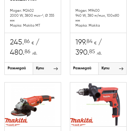
Модел: M2402
Модел: M9400
2000 W, 3800 мин-¹, Ø 355
940 W, 380 м/мин, 100x610
мм
мм
Марка: Makita MT
Марка: Makita
86
84
245.
/
199.
/
€
€
86
85
480.
390.
лв.
лв.
Разгледай
Купи
Разгледай
Купи