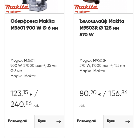
Оберфреза Makita
Ъглошлайф Makita
M3601 900 W Ø 6 мм
M9503R Ø 125 мм
570 W
Модел: M3601
Модел: M9503R
900 W, 27000 мин-¹, 35 мм,
570 W, 11000 мин-¹, 125 мм
Ø 6 мм
Марка: Makita
Марка: Makita
15
20
86
123.
/
80.
/ 156.
€
€
86
240.
лв.
лв.
Разгледай
Купи
Разгледай
Купи