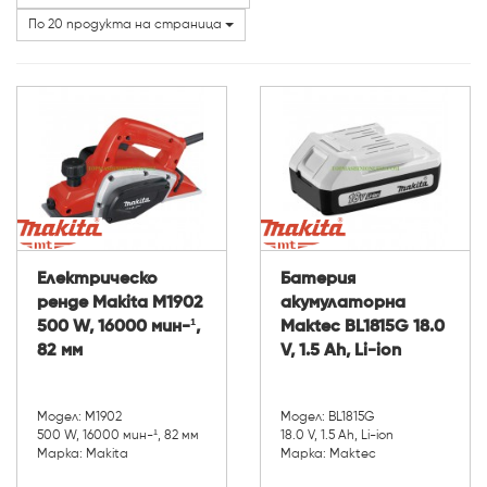
Категории
По 20 продукта на страница
Електрическо
Батерия
ренде Makita M1902
акумулаторна
500 W, 16000 мин-¹,
Maktec BL1815G 18.0
82 мм
V, 1.5 Ah, Li-ion
Модел: M1902
Модел: BL1815G
500 W, 16000 мин-¹, 82 мм
18.0 V, 1.5 Ah, Li-ion
Марка: Makita
Марка: Maktec