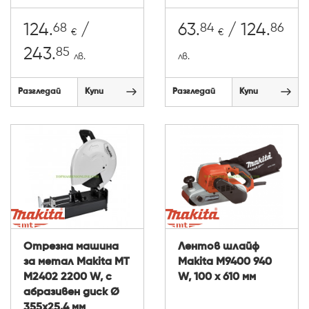
68
84
86
124.
/
63.
/ 124.
€
€
85
243.
лв.
лв.
Разгледай
Купи
Разгледай
Купи
Отрезна машина
Лентов шлайф
за метал Makita MT
Makita M9400 940
M2402 2200 W, с
W, 100 x 610 мм
абразивен диск Ø
355x25.4 мм