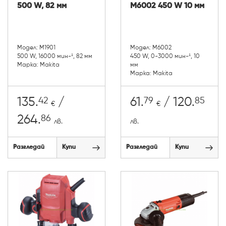
500 W, 82 мм
M6002 450 W 10 мм
Модел: M1901
Модел: M6002
500 W, 16000 мин-¹, 82 мм
450 W, 0-3000 мин-¹, 10
Марка: Makita
мм
Марка: Makita
42
79
85
135.
/
61.
/ 120.
€
€
86
264.
лв.
лв.
Разгледай
Купи
Разгледай
Купи