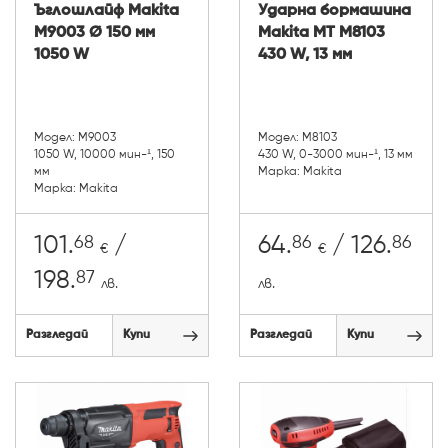
Ъглошлайф Makita
Ударна бормашина
M9003 Ø 150 мм
Makita MT M8103
1050 W
430 W, 13 мм
Модел: M9003
Модел: M8103
1050 W, 10000 мин-¹, 150
430 W, 0-3000 мин-¹, 13 мм
мм
Марка: Makita
Марка: Makita
68
86
86
101.
/
64.
/ 126.
€
€
87
198.
лв.
лв.
Разгледай
Купи
Разгледай
Купи