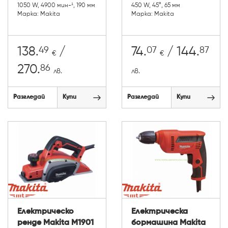
1050 W, 4900 мин-¹, 190 мм
450 W, 45°, 65 мм
Марка: Makita
Марка: Makita
49
07
87
138.
/
74.
/ 144.
€
€
86
270.
лв.
лв.
Разгледай
Купи
Разгледай
Купи
Електрическо
Електрическа
ренде Makita M1901
бормашина Makita