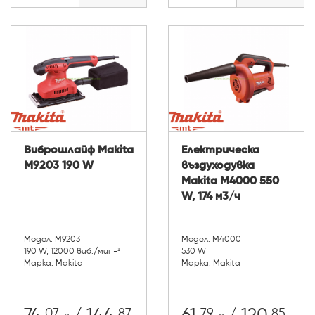
Виброшлайф Makita
Електрическа
M9203 190 W
въздуходувка
Makita M4000 550
W, 174 м3/ч
Модел: M9203
Модел: M4000
190 W, 12000 виб./мин-¹
530 W
Марка: Makita
Марка: Makita
07
87
79
85