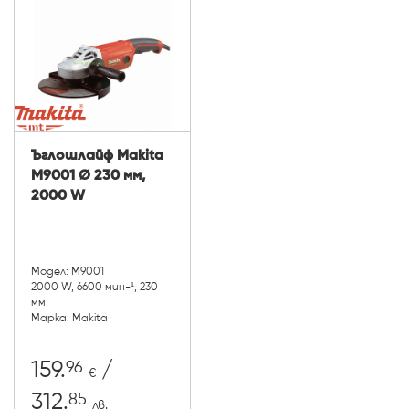
Ъглошлайф Makita
M9001 Ø 230 мм,
2000 W
Модел: M9001
2000 W, 6600 мин-¹, 230
мм
Марка: Makita
96
159.
/
€
85
312.
лв.