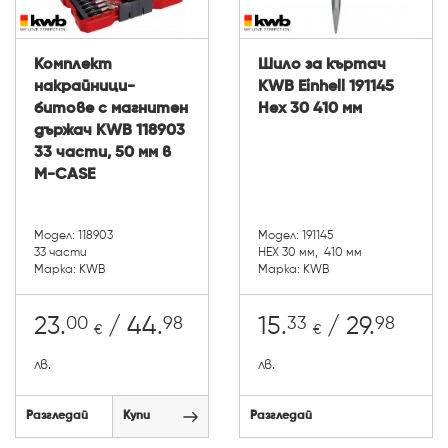
Комплект
Шило за къртач
накрайници-
KWB Einhell 191145
битове с магнитен
Hex 30 410 мм
държач KWB 118903
33 части, 50 мм в
M-CASE
Модел: 118903
Модел: 191145
33 части
HEX 30 мм, 410 мм
Марка: KWB
Марка: KWB
00
98
33
98
23.
/ 44.
15.
/ 29.
€
€
лв.
лв.
Разгледай
Купи
Разгледай