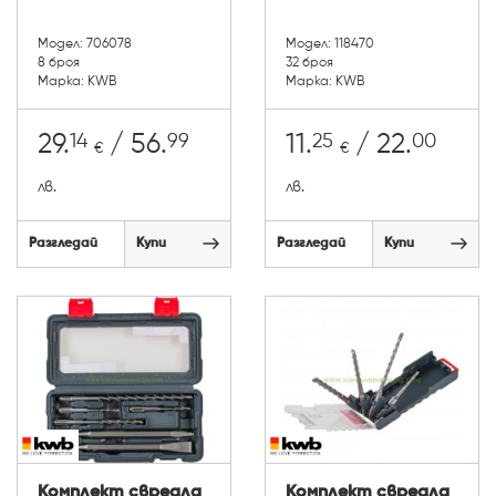
Модел: 706078
Модел: 118470
8 броя
32 броя
Марка: KWB
Марка: KWB
14
99
25
00
29.
/ 56.
11.
/ 22.
€
€
лв.
лв.
Разгледай
Купи
Разгледай
Купи
Комплект свредла
Комплект свредла