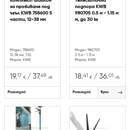
Комплект шаблон
Телескопична
за пробиване под
подпора KWB
ъгъл KWB 758600 5
980705 0.5 м - 1.15 м
части, 12-38 мм
м, до 30 кг
Модел: 758600
Модел: 980705
12-38 мм, Т20
0.5 м - 1.15 м
Марка: KWB
Марка: KWB
17
49
41
01
19.
/ 37.
18.
/ 36.
€
лв.
€
лв.
Разгледай
Разгледай
Купи