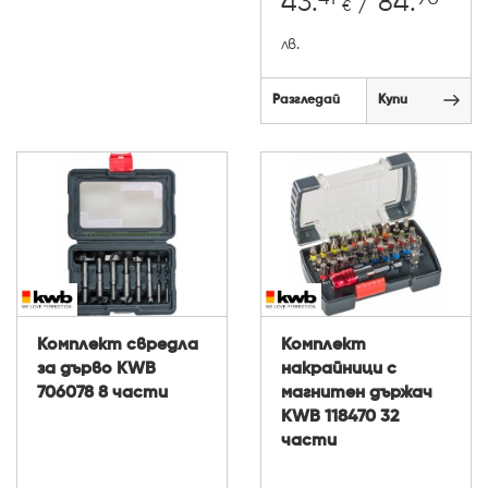
43.
/ 84.
€
лв.
Разгледай
Купи
Комплект свредла
Комплект
за дърво KWB
накрайници с
706078 8 части
магнитен държач
KWB 118470 32
части