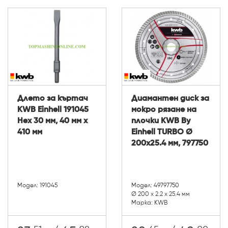
Длето за къртач
Диамантен диск за
KWB Einhell 191045
мокро рязане на
Hex 30 мм, 40 мм х
плочки KWB By
410 мм
Einhell TURBO Ø
200x25.4 мм, 797750
Модел: 191045
Модел: 49797750
Ø 200 х 2.2 х 25.4 мм
Марка: KWB