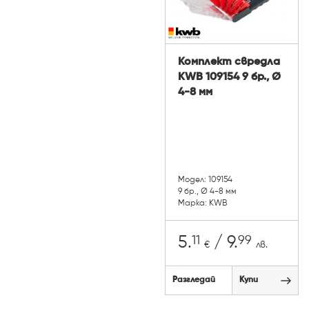
Комплект свредла
KWB 109154 9 бр., Ø
4-8 мм
Модел: 109154
9 бр., Ø 4-8 мм
Марка: KWB
11
99
5.
/ 9.
€
лв.
Разгледай
Купи