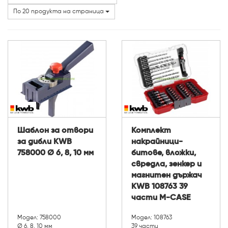
Категории
По 20 продукта на страница
Шаблон за отвори
Комплект
за дибли KWB
накрайници-
758000 Ø 6, 8, 10 мм
битове, вложки,
свредла, зенкер и
магнитен държач
KWB 108763 39
части М-CASE
Модел: 758000
Модел: 108763
Ø 6, 8, 10 мм
39 части