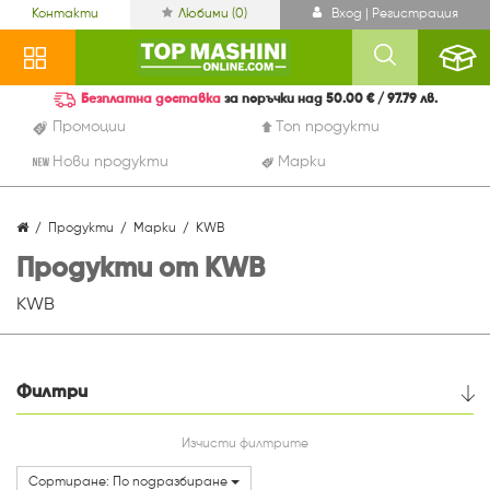
Контакти
Любими (
0
)
Вход | Регистрация
Безплатна доставка
за поръчки над 50.00 € / 97.79 лв.
Промоции
Топ продукти
Нови продукти
Марки
Продукти
Марки
KWB
Продукти от KWB
KWB
Филтри
Цена
Изчисти филтрите
Сортиране: По подразбиране