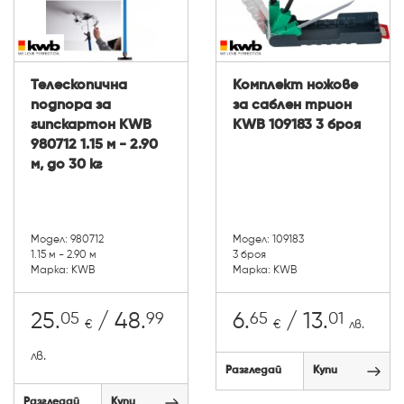
Телескопична
Комплект ножове
подпора за
за саблен трион
гипскартон KWB
KWB 109183 3 броя
980712 1.15 м - 2.90
м, до 30 кг
Модел: 980712
Модел: 109183
1.15 м - 2.90 м
3 броя
Марка: KWB
Марка: KWB
05
99
65
01
25.
/ 48.
6.
/ 13.
€
€
лв.
лв.
Разгледай
Купи
Разгледай
Купи