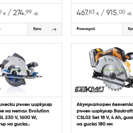
0
99
83
00
/ 274.
467.
/ 915.
€
лв.
€
лв.
й
Купи
Разгледай
Ку
чески ръчен циркуляр
Акумулаторен безчетк
не на метал Evolution
ръчен циркуляр Baukraft
L 230 V, 1600 W,
CSL02 Set 18 V, 4 Ah, д
р на диска..
на диска 180 мм