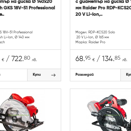
тър на диска Ø 140х20
с диаметър на диска Ø 
h GKS 18V-51 Professional
мм Raider Pro RDP-KCS20
..
20 V Li-Ion,..
 18V-51 Professional
Модел: RDP-KCS20 Solo
 Ah Li-Ion, Ø 140 мм
20 V Li-Ion, Ø 165 мм
sch
Марка: Raider Pro
80
95
85
/ 722.
68.
/ 134.
€
лв.
€
лв.
й
Купи
Разгледай
Ку