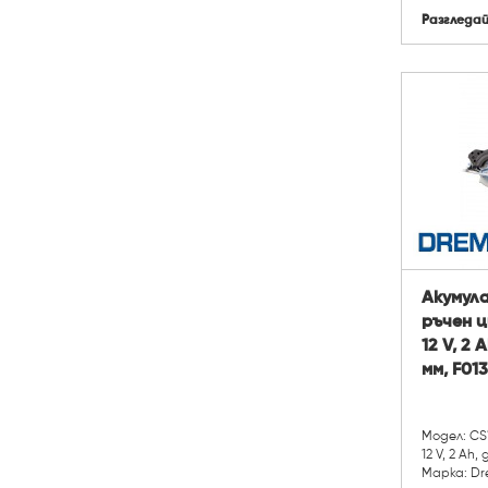
Разгледа
Акумул
ръчен ц
12 V, 2
мм, F013
Модел: CS
12 V, 2 Ah,
Марка: Dr