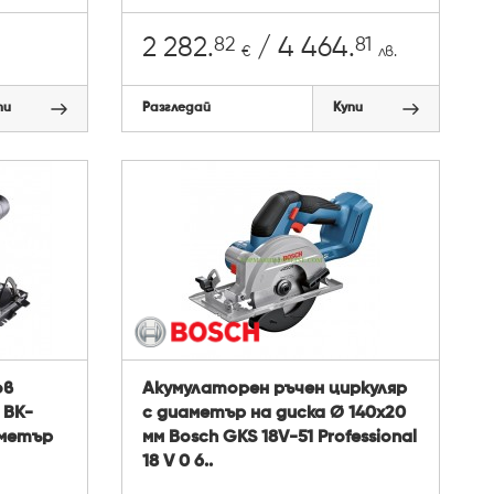
82
81
2 282.
/ 4 464.
€
лв.
пи
Разгледай
Купи
ов
Акумулаторен ръчен циркуляр
 BK-
с диаметър на диска Ø 140х20
иаметър
мм Bosch GKS 18V-51 Professional
18 V 0 6..