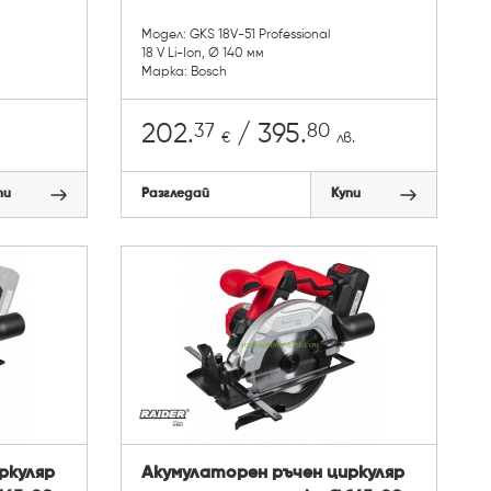
Модел: GKS 18V-51 Professional
18 V Li-Ion, Ø 140 мм
Марка: Bosch
37
80
202.
/ 395.
€
лв.
пи
Разгледай
Купи
ркуляр
Акумулаторен ръчен циркуляр