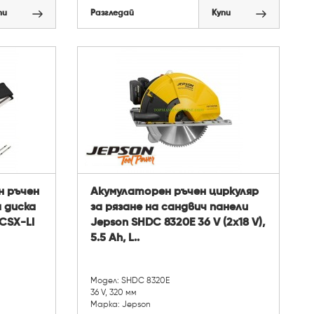
пи
Разгледай
Купи
н ръчен
Акумулаторен ръчен циркуляр
 диска
за рязане на сандвич панели
CCSX-LI
Jepson SHDC 8320E 36 V (2x18 V),
5.5 Ah, L..
Модел: SHDC 8320E
36 V, 320 мм
Марка: Jepson