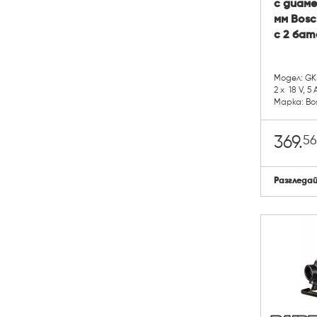
с диаме
мм Bosc
с 2 бате
Модел: GKS
2 х 18 V, 5
Марка: Bo
56
369.
Разгледа