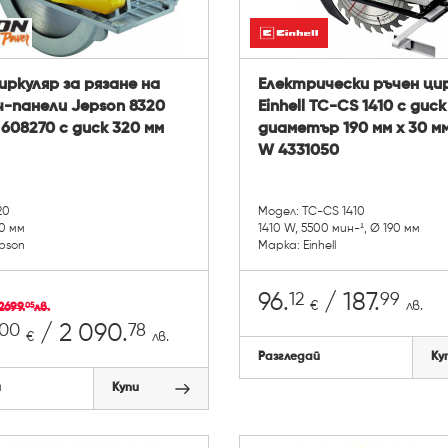
иркуляр за рязане на
Електрически ръчен ци
-панели Jepson 8320
Einhell TC-CS 1410 с диск
 608270 с диск 320 мм
диаметър 190 мм х 30 мм
W 4331050
20
Модел: TC-CS 1410
20 мм
1410 W, 5500 мин-¹, Ø 190 мм
pson
Марка: Einhell
12
99
96.
/ 187.
€
лв.
2699.
лв.
05
00
78
/ 2 090.
€
лв.
Разгледай
Ку
й
Купи