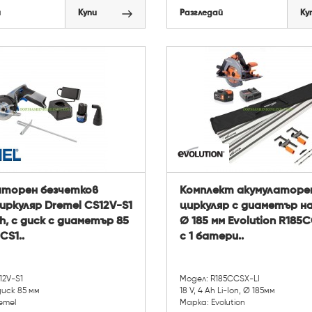
й
Купи
Разгледай
Ку
аторен безчетков
Комплект акумулаторе
иркуляр Dremel CS12V-S1
циркуляр с диаметър на
 Ah, с диск с диаметър 85
Ø 185 мм Evolution R185
CS1..
с 1 батери..
12V-S1
Модел: R185CCSX-LI
 диск 85 мм
18 V, 4 Ah Li-Ion, Ø 185мм
emel
Марка: Evolution