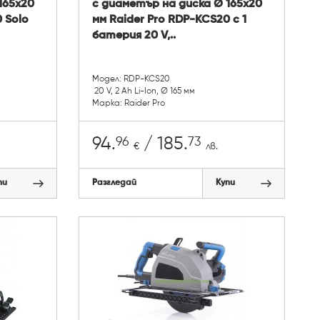
165х20
с диаметър на диска Ø 165х20
 Solo
мм Raider Pro RDP-KCS20 с 1
батерия 20 V,..
Модел: RDP-KCS20
20 V, 2 Ah Li-Ion, Ø 165 мм
Марка: Raider Pro
96
73
94.
/ 185.
€
лв.
пи
Разгледай
Купи