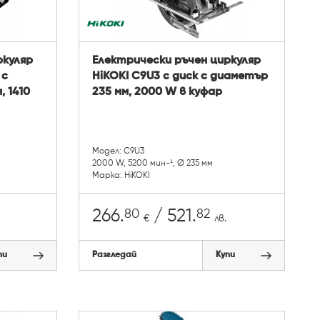
ркуляр
Електрически ръчен циркуляр
 с
HiKOKI C9U3 с диск с диаметър
, 1410
235 мм, 2000 W в куфар
Модел: C9U3
2000 W, 5200 мин-¹, Ø 235 мм
Марка: HiKOKI
80
82
266.
/ 521.
€
лв.
пи
Разгледай
Купи