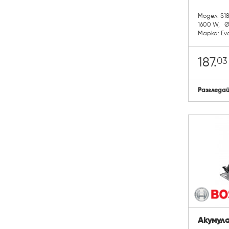
Модел: S
1600 W, Ø
Марка: Evo
03
187.
Разгледа
Акумул