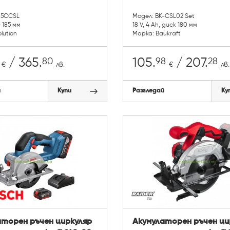
185CCSL
Модел: BK-CSL02 Set
 185 мм
18 V, 4 Ah, диск 180 мм
lution
Марка: Baukraft
80
98
28
/ 365.
105.
/ 207.
€
лв.
€
лв.
й
Купи
Разгледай
Ку
аторен ръчен циркуляр
Акумулаторен ръчен ци