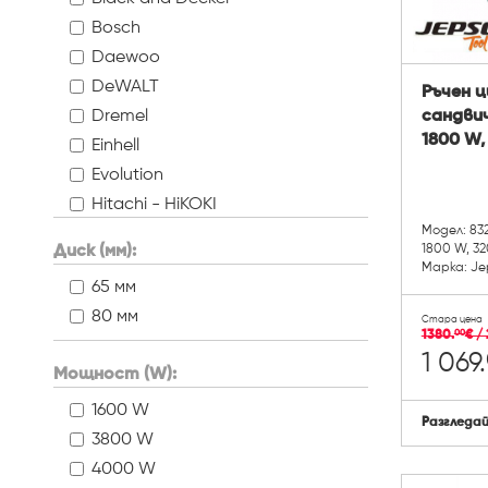
Bosch
Daewoo
DeWALT
Ръчен ц
Dremel
сандвич
1800 W,
Einhell
Evolution
Hitachi - HiKOKI
Модел: 83
Jepson
Диск (мм):
1800 W, 3
Makita
Марка: Je
65 мм
Makita MT
80 мм
Mannesmann
Стара цена
1380.
€ / 
00
Metabo
1 069.
Мощност (W):
Premium
ProCraft
1600 W
Разгледа
RTR MAX
3800 W
RTR max hobby
4000 W