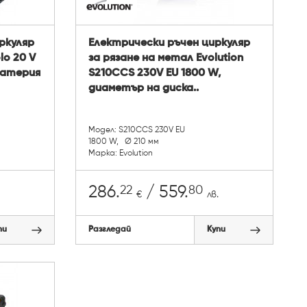
ркуляр
Електрически ръчен циркуляр
lo 20 V
за рязане на метал Evolution
 батерия
S210CCS 230V EU 1800 W,
диаметър на диска..
Модел: S210CCS 230V EU
1800 W, Ø 210 мм
Марка: Evolution
22
80
286.
/ 559.
€
лв.
пи
Разгледай
Купи