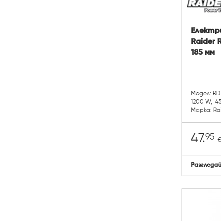
Електри
Raider 
185 мм
Модел: R
1200 W, 45
Марка: Ra
95
47.
Разгледа