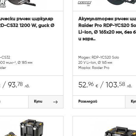
чески ръчен циркуляр
Акумулаторен ръчен ци
RD-CS32 1200 W, диск Ø
Raider Pro RDP-YCS20 So
Li-Ion, Ø 165х20 мм, без
и заря..
D-CS32
Модел: RDP-YCS20 Solo
00 мин-¹, Ø 185 мм
20 V Li-Ion, Ø 165 мм
ider
Марка: Raider Pro
78
96
58
/ 93.
52.
/ 103.
€
лв.
€
лв.
й
Купи
Разгледай
Ку