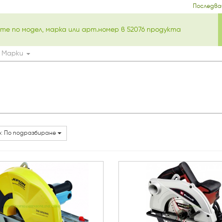
Последва
Марки
: По подразбиране