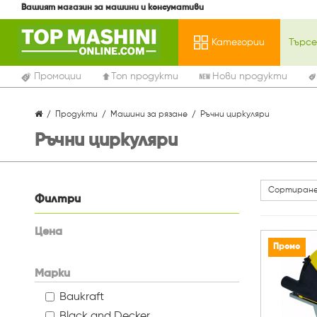
Вашият магазин за машини и консумативи
Категории
Промоции
Топ продукти
Нови продукти
Продукти
Машини за рязане
Ръчни циркуляри
Ръчни циркуляри
Сортиране
Филтри
Цена
Промо
Марки
Baukraft
Black and Decker