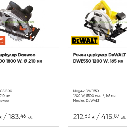
циркуляр Daewoo
Ръчен циркуляр DeWALT
0 1800 W, Ø 210 мм
DWE550 1200 W, 165 мм
ACS1800
Модел: DWE550
210 мм
1200 W, 5500 мин-¹, 165 мм
aewoo
Марка: DeWALT
46
63
87
/ 183.
212.
/ 415.
€
лв.
€
лв.