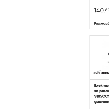
6
140.
Разгледа
Електри
за ряза
S185CCS
диаметъ