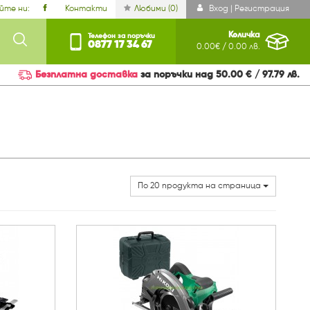
йте ни:
Контакти
Любими (
0
)
Вход | Регистрация
Количка
Телефон за поръчки
0877 17 34 67
0.00€ / 0.00 лв.
Безплатна доставка
за поръчки над 50.00 € / 97.79 лв.
По 20 продукта на страница