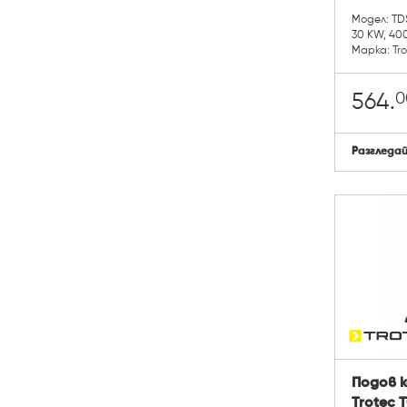
Модел: TD
30 KW, 400
Марка: Tr
0
564.
Разгледа
Подов 
Trotec 