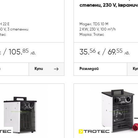
степени, 230 V, керами
 22 E
Модел: TDS 10 M
0 V, 3 степенни
2 KW, 230 V, 100 m³/h
otec
Марка: Trotec
85
56
55
/ 105.
35.
/ 69.
€
лв.
€
лв.
й
Купи
Разгледай
Ку