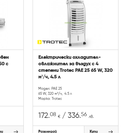
рвен
Електрически охладител-
50 с
овлажнител за въздух с 4
степени Trotec PAE 25 65 W, 320
м³/ч, 4.5 л
Модел: PAE 25
65 W, 320 м³/ч, 4.5 л
Марка: Trotec
08
56
172.
/ 336.
€
лв.
пи
Разгледай
Купи