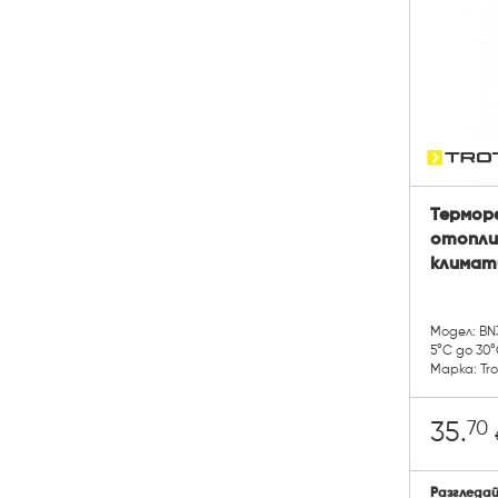
Термор
отопли
климат
Модел: BN
5°C до 30
Марка: Tr
70
35.
Разгледа