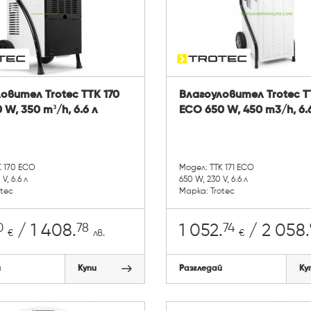
овител Trotec TTK 170
Влагоуловител Trotec TT
 W, 350 m³/h, 6.6 л
ECO 650 W, 450 m3/h, 6.
K 170 ECO
Модел: TTK 171 ECO
V, 6.6 л
650 W, 230 V, 6.6 л
otec
Марка: Trotec
0
78
74
/ 1 408.
1 052.
/ 2 058.
€
лв.
€
й
Купи
Разгледай
Ку