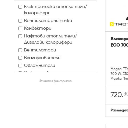
Електрически отоплители/
калорифери
Вентилаторни печки
Конвектори
Нафтови отоплители/
Влагоул
Дизелови калорифери
ECO 700
Вентилатори
Влагоуловители
Овлажнители
Модел: TT
Инфрачервени отоплители
700 W, 230 
Марка: Tr
Други измервателни уреди
Изчисти филтрите
3
720.
Разгледа