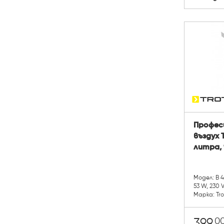
Профес
въздух 
литра, 
Модел: B 
53 W, 230 V,
Марка: Tr
0
399.