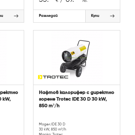
€
лв.
пи
Разгледай
Купи
иректно
Нафтов калорифер с директно
0 kW,
горене Trotec IDE 30 D 30 kW,
850 m³/h
Модел:IDE 30 D
30 kW, 850 m³/h
Марка: Trotec