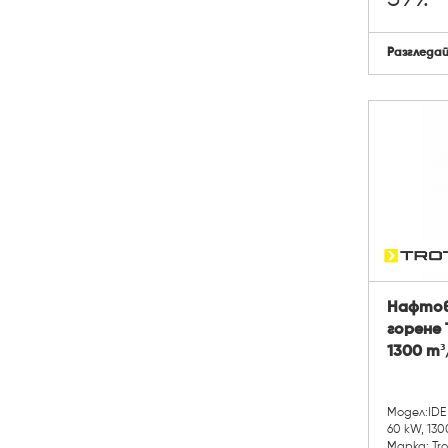
Разгледа
Нафтов
горене 
1300 m³/
Модел:IDE
60 kW, 130
Марка: Tr