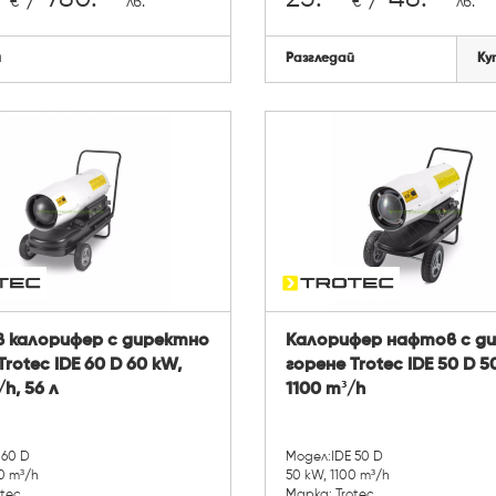
€
лв.
€
лв.
й
Разгледай
Ку
 калорифер с директно
Калорифер нафтов с д
Trotec IDE 60 D 60 kW,
горене Trotec IDE 50 D 5
h, 56 л
1100 m³/h
 60 D
Модел:IDE 50 D
0 m³/h
50 kW, 1100 m³/h
otec
Марка: Trotec