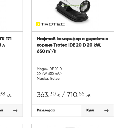
K 171
Нафтов калорифер с директно
6 л
горене Trotec IDE 20 D 20 kW,
650 m³/h
Модел:IDE 20 D
20 kW, 650 m³/h
Марка: Trotec
98
30
55
363.
/ 710.
лв.
€
лв.
пи
Разгледай
Купи