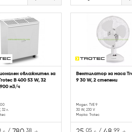
ионален овлажнител за
Вентилатор за маса Tr
Trotec B 400 53 W, 32
9 30 W, 2 степени
900 м3/ч
400
Модел: TVE 9
 32 л.
30 W, 230 V
otec
Марка: Trotec
0
38
05
99
/ 780.
25.
/ 48.