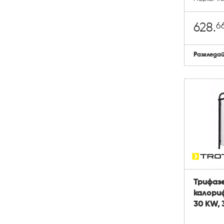
6
628.
Разгледа
Трифаз
калориф
30 KW, 