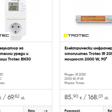
егулатор за
Електрически инфраче
телни уреди и
отоплител Trotec IR 20
ици Trotec BN30
мощност 2000 W, 90°
30
Модел: IR 2050
°C
2000 W, IP 65
otec
Марка: Trotec
82
90
01
/ 69.
85.
/ 168.
€
лв.
€
лв.
й
Купи
Разгледай
Ку