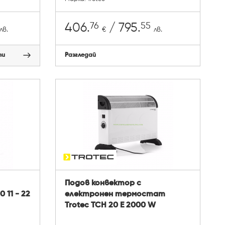
76
55
406.
/ 795.
лв.
€
лв.
пи
Разгледай
Подов конвектор с
 11 - 22
електронен термостат
Trotec TCH 20 E 2000 W