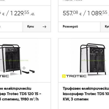
6
55
08
55
/ 1 229.
557.
/ 1 089.
€
лв.
€
й
Купи
Разгледай
Ку
ен електрически
Трифазен електрически
ер Trotec TDS 120 15 -
калорифер Trotec TDS 100
3 степени, 1980 m³/h
KW, 3 степен