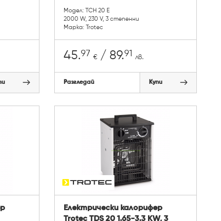
Модел: TCH 20 E
2000 W, 230 V, 3 степенни
Марка: Trotec
97
91
45.
/ 89.
€
лв.
пи
Разгледай
Купи
ер
Електрически калорифер
Trotec TDS 20 1.65-3.3 KW, 3