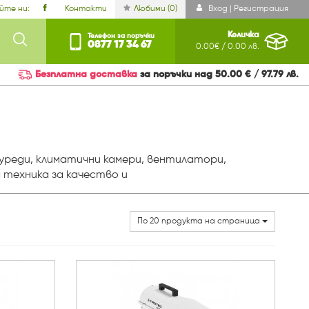
йте ни:
Контакти
Любими (
0
)
Вход | Регистрация
Количка
Телефон за поръчки
0877 17 34 67
0.00€ / 0.00 лв.
Безплатна доставка
за поръчки над 50.00 € / 97.79 лв.
уреди, климатични камери, вентилатори,
 техника за качество и
По 20 продукта на страница