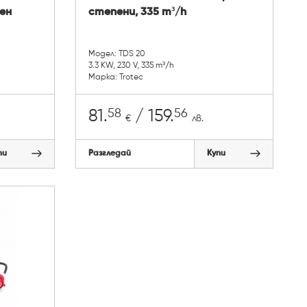
чен
степени, 335 m³/h
Модел: TDS 20
3.3 KW, 230 V, 335 m³/h
Марка: Trotec
58
56
81.
/ 159.
€
лв.
пи
Разгледай
Купи