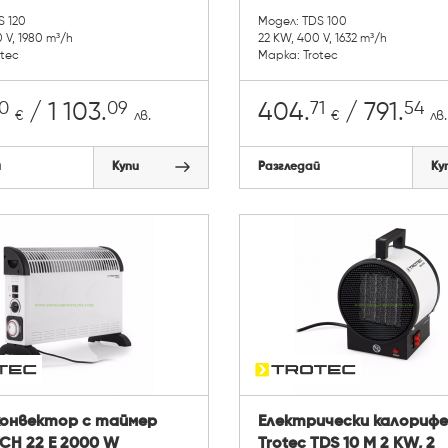
S 120
Модел: TDS 100
 V, 1980 m³/h
22 KW, 400 V, 1632 m³/h
otec
Марка: Trotec
0
09
71
54
/ 1 103.
404.
/ 791.
€
лв.
€
лв.
й
Купи
Разгледай
Ку
конвектор с таймер
Електрически калориф
TCH 22 E 2000 W
Trotec TDS 10 M 2 KW, 2