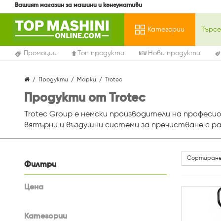
Вашият магазин за машини и консумативи
Категории
Промоции
Топ продукти
Нови продукти
Продукти
Марки
Trotec
Продукти от Trotec
Trotec Group е немски производители на профес
вятърни и въздушни системи за пречистване с ра
Сортиране
Филтри
Цена
Категории