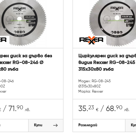
рен диск за дърво без
Циркулярен диск за дър
exxer RG-08-246 Ø
видия Rexxer RG-08-245
80 зъба
315x30x80 зъба
-08-246
Модел: RG-08-245
80Z
Ø315x30x80Z
xxer
Марка: Rexxer
90
23
90
/ 71.
35.
/ 68.
€
лв.
€
лв.
й
Купи
Разгледай
Ку