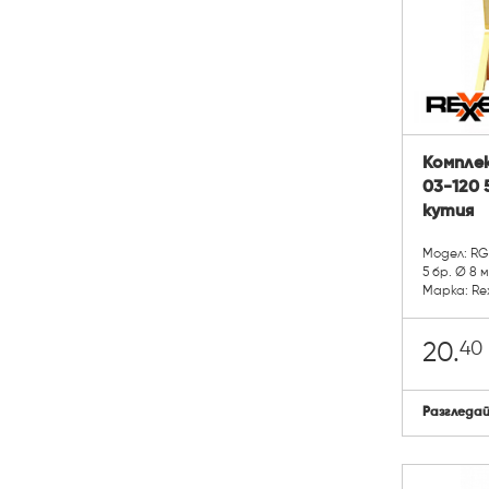
Комплек
03-120 
кутия
Модел: RG
5 бр. Ø 8 
Марка: Re
40
20.
Разгледа