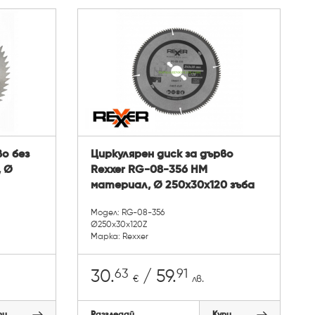
во без
Циркулярен диск за дърво
, Ø
Rexxer RG-08-356 HM
материал, Ø 250x30x120 зъба
Модел: RG-08-356
Ø250x30x120Z
Марка: Rexxer
63
91
30.
/ 59.
€
лв.
пи
Разгледай
Купи