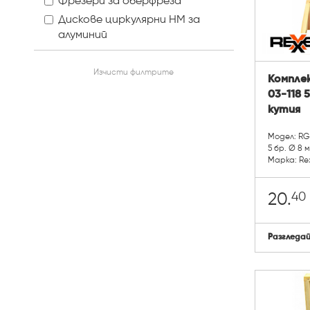
Фрезери за оберфреза
Дискове циркулярни HM за
алуминий
Изчисти филтрите
Комплек
03-118 
кутия
Модел: RG
5 бр. Ø 8 
Марка: Re
40
20.
Разгледа