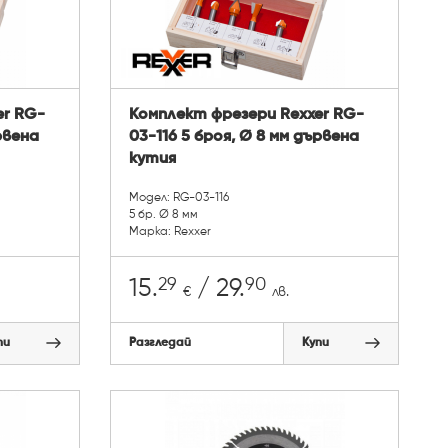
er RG-
Комплект фрезери Rexxer RG-
рвена
03-116 5 броя, Ø 8 мм дървена
кутия
Модел: RG-03-116
5 бр. Ø 8 мм
Марка: Rexxer
29
90
15.
/ 29.
€
лв.
пи
Разгледай
Купи