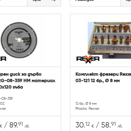
рен диск за дърво
Комплект фрезери Rexx
 RG-08-359 HM материал
03-121 12 бр., Ø 8 мм
0x120 зъба
-08-359
20Z
12 бр, Ø 8 мм
xxer
Марка: Rexxer
91
12
91
/ 89.
30.
/ 58.
€
лв.
€
лв.