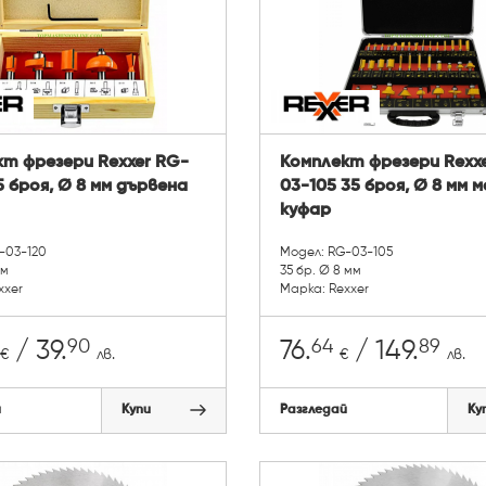
т фрезери Rexxer RG-
Комплект фрезери Rexx
5 броя, Ø 8 мм дървена
03-105 35 броя, Ø 8 мм 
куфар
-03-120
Модел: RG-03-105
мм
35 бр. Ø 8 мм
xxer
Марка: Rexxer
90
64
89
/ 39.
76.
/ 149.
€
лв.
€
лв.
й
Купи
Разгледай
Ку