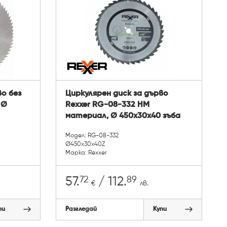
во без
Циркулярен диск за дърво
 Ø
Rexxer RG-08-332 HM
материал, Ø 450x30x40 зъба
Модел: RG-08-332
Ø450x30x40Z
Марка: Rexxer
72
89
57.
/ 112.
€
лв.
пи
Разгледай
Купи