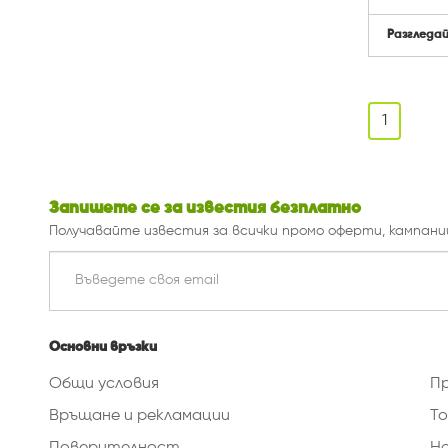
Разгледа
1
Запишете се за известия безплатно
Получавайте известия за всички промо оферти, кампани
Основни връзки
Общи условия
П
Връщане и рекламации
То
Поверителност
Н