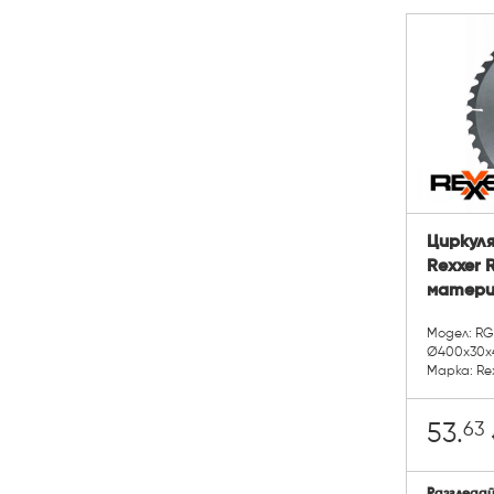
Циркуля
Rexxer 
матери
Модел: RG
Ø400x30x
Марка: Re
63
53.
Разгледа