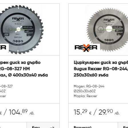
рен диск за дърво
Циркулярен диск за дър
RG-08-327 HM
видия Rexxer RG-08-244
ал, Ø 400x30x40 зъба
250x30x60 зъба
-08-327
Модел: RG-08-244
40Z
Ø250x30x60Z
xxer
Марка: Rexxer
89
29
90
/ 104.
15.
/ 29.
€
лв.
€
лв.
й
Купи
Разгледай
Ку