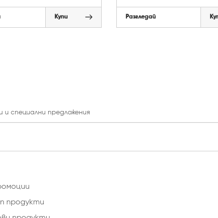
й
Купи
Разгледай
Ку
и и специални предложения
ромоции
п продукти
ови продукти