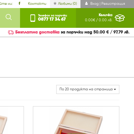
йте ни:
Контакти
Любими (
0
)
Вход | Регистрация
Количка
Телефон за поръчки
0877 17 34 67
0.00€ / 0.00 лв.
Безплатна доставка
за поръчки над 50.00 € / 97.79 лв.
По 20 продукта на страница