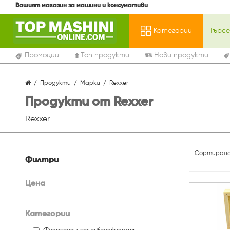
Вашият магазин за машини и консумативи
Категории
Промоции
Топ продукти
Нови продукти
Продукти
Марки
Rexxer
Продукти от Rexxer
Rexxer
Сортиране
Филтри
Цена
Категории