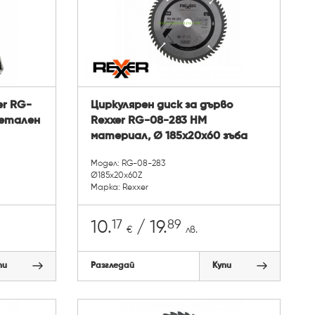
er RG-
Циркулярен диск за дърво
метален
Rexxer RG-08-283 HM
материал, Ø 185x20x60 зъба
Модел: RG-08-283
Ø185x20x60Z
Марка: Rexxer
17
89
10.
/ 19.
€
лв.
пи
Разгледай
Купи