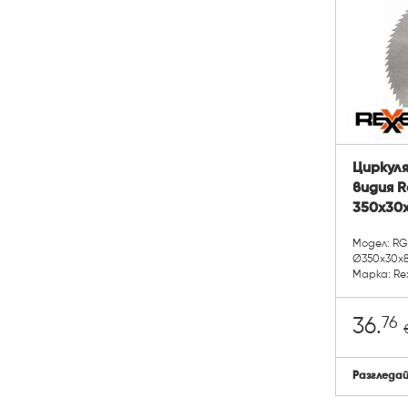
Циркуля
видия R
350x30x
Модел: RG
Ø350x30x
Марка: Re
76
36.
Разгледа