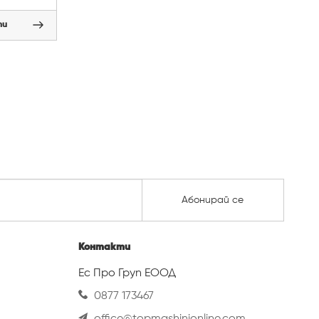
пи
Абонирай се
Контакти
Ес Про Груп ЕООД
0877 173467
office@topmashinionline.com