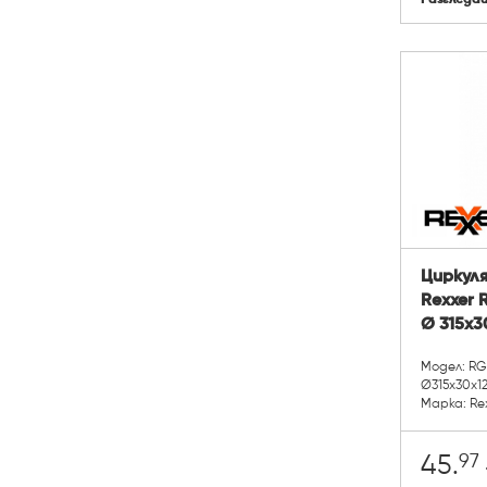
Циркуля
Rexxer
Ø 315x3
Модел: RG
Ø315x30x1
Марка: Re
97
45.