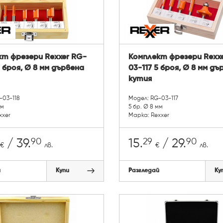
т фрезери Rexxer RG-
Комплект фрезери Rexx
5 броя, Ø 8 мм дървена
03-117 5 броя, Ø 8 мм дъ
кутия
-03-118
Модел: RG-03-117
мм
5 бр. Ø 8 мм
xxer
Марка: Rexxer
90
29
90
/ 39.
15.
/ 29.
€
лв.
€
лв.
й
Купи
Разгледай
Ку