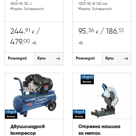
1600 W, 50 J
1200 W, Ø 120 мм
Марка: Scheppach
Марка: Scheppach
91
36
51
244.
/
95.
/ 186.
€
€
00
479.
лв.
лв.
Разгледай
Купи
Разгледай
Купи
Двуцилиндров
Отрезна машина
компресор
за метал