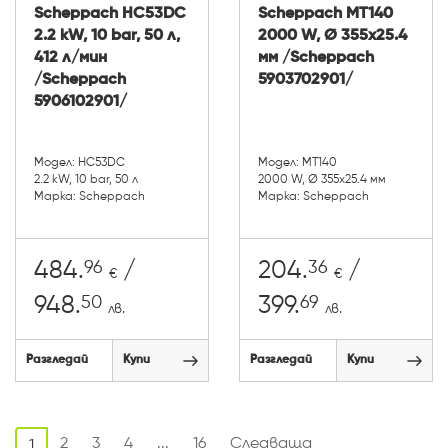
Scheppach HC53DC
Scheppach MT140
2.2 kW, 10 bar, 50 л,
2000 W, Ø 355х25.4
412 л/мин
мм /Scheppach
/Scheppach
5903702901/
5906102901/
Модел: HC53DC
Модел: MT140
2.2 kW, 10 bar, 50 л
2000 W, Ø 355х25.4 мм
Марка: Scheppach
Марка: Scheppach
96
36
484.
/
204.
/
€
€
50
69
948.
399.
лв.
лв.
Разгледай
Купи
Разгледай
Купи
2
3
4
...
16
Следваща
1