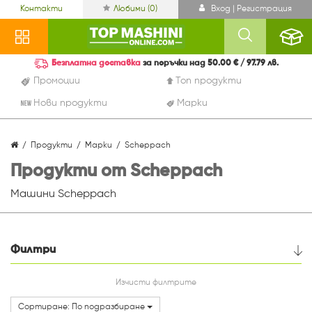
Контакти
Любими (
0
)
Вход | Регистрация
Безплатна доставка
за поръчки над 50.00 € / 97.79 лв.
Промоции
Топ продукти
Нови продукти
Марки
Продукти
Марки
Scheppach
Продукти от Scheppach
Машини Scheppach
Филтри
Цена
Изчисти филтрите
Сортиране: По подразбиране