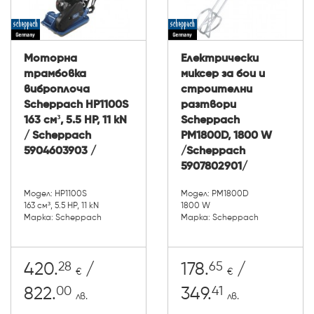
Моторна
Електрически
трамбовка
миксер за бои и
виброплоча
строителни
Scheppach HP1100S
разтвори
163 см³, 5.5 HP, 11 kN
Scheppach
/ Scheppach
PM1800D, 1800 W
5904603903 /
/Scheppach
5907802901/
Модел: HP1100S
Модел: PM1800D
163 см³, 5.5 HP, 11 kN
1800 W
Марка: Scheppach
Марка: Scheppach
28
65
420.
/
178.
/
€
€
00
41
822.
349.
лв.
лв.