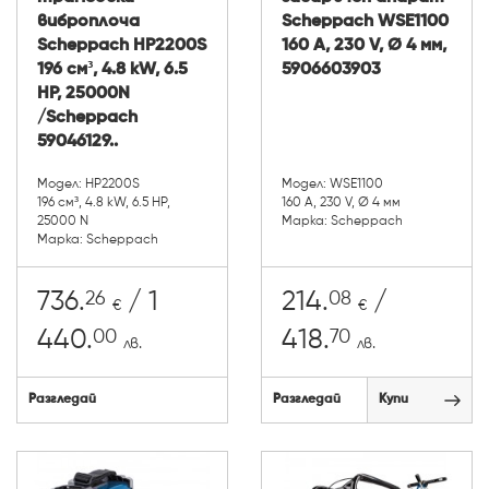
виброплоча
Scheppach WSE1100
Scheppach HP2200S
160 A, 230 V, Ø 4 мм,
196 см³, 4.8 kW, 6.5
5906603903
HP, 25000N
/Scheppach
59046129..
Модел: HP2200S
Модел: WSE1100
196 см³, 4.8 kW, 6.5 HP,
160 A, 230 V, Ø 4 мм
25000 N
Марка: Scheppach
Марка: Scheppach
26
08
736.
/ 1
214.
/
€
€
00
70
440.
418.
лв.
лв.
Разгледай
Разгледай
Купи