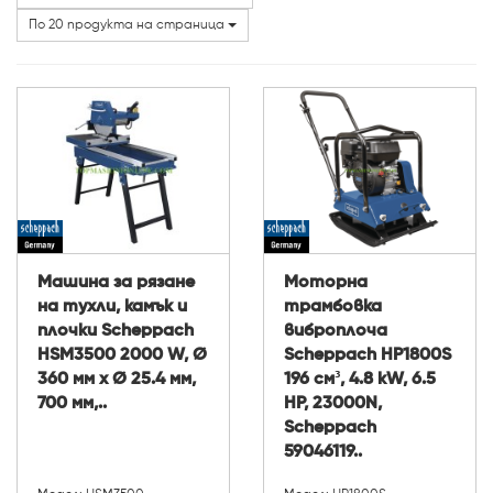
Категории
По 20 продукта на страница
Машина за рязане
Моторна
на тухли, камък и
трамбовка
плочки Scheppach
виброплоча
HSM3500 2000 W, Ø
Scheppach HP1800S
360 мм x Ø 25.4 мм,
196 см³, 4.8 kW, 6.5
700 мм,..
HP, 23000N,
Scheppach
59046119..