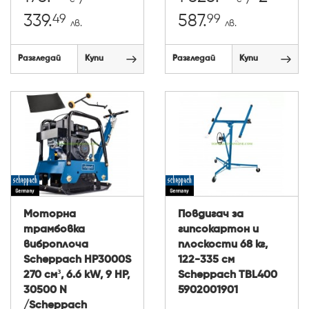
49
99
339.
587.
лв.
лв.
Разгледай
Купи
Разгледай
Купи
Моторна
Повдигач за
трамбовка
гипсокартон и
виброплоча
плоскости 68 кг,
Scheppach HP3000S
122-335 см
270 см³, 6.6 kW, 9 HP,
Scheppach TBL400
30500 N
5902001901
/Scheppach