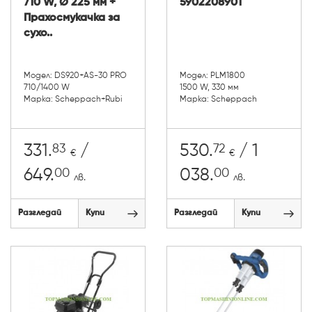
710 W, Ø 225 мм +
5902208901
Прахосмукачка за
сухо..
Модел: DS920+AS-30 PRO
Модел: PLM1800
710/1400 W
1500 W, 330 мм
Марка: Scheppach+Rubi
Марка: Scheppach
83
72
331.
/
530.
/ 1
€
€
00
00
649.
038.
лв.
лв.
Разгледай
Купи
Разгледай
Купи