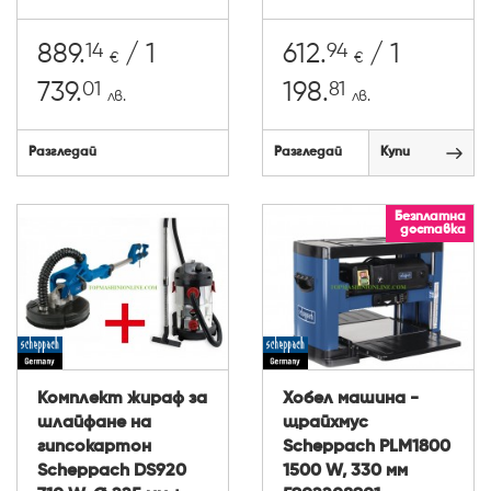
14
94
889.
/ 1
612.
/ 1
€
€
01
81
739.
198.
лв.
лв.
Разгледай
Разгледай
Купи
Безплатна
доставка
Комплект жираф за
Хобел машина -
шлайфане на
щрайхмус
гипсокартон
Scheppach PLM1800
Scheppach DS920
1500 W, 330 мм