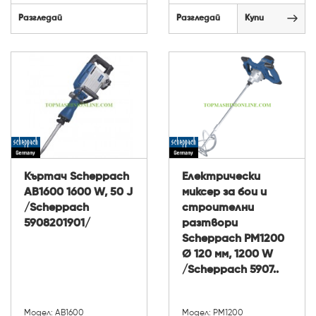
Разгледай
Разгледай
Купи
Къртач Scheppach
Електрически
AB1600 1600 W, 50 J
миксер за бои и
/Scheppach
строителни
5908201901/
разтвори
Scheppach PM1200
Ø 120 мм, 1200 W
/Scheppach 5907..
Модел: AB1600
Модел: PM1200