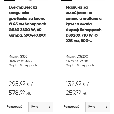
Електрическа
Машина за
градинска
шлайфане на
дробилка за клони
стени и тавани с
Ø 45 мм Scheppach
кръгла глава -
GS60 2800 W, 60
жираф Scheppach
литра, 5904403901
DS920X 710 W, Ø
225 мм, 800-..
Модел: GS60
Модел: DS920X
2800 W, Ø 45 мм
710 W, Ø 225 мм
Марка: Scheppach
Марка: Scheppach
83
83
295.
/
132.
/
€
€
59
79
578.
259.
лв.
лв.
Разгледай
Купи
Разгледай
Купи