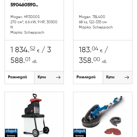
590460590..
Модел: HP3000S
Модел: TBL400
270 см³, 6.6 kW, 9 HP, 30500
68 кг, 122-335 см
N
Марка: Scheppach
Марка: Scheppach
52
04
1 834.
/ 3
183.
/
€
€
01
00
588.
358.
лв.
лв.
Разгледай
Купи
Разгледай
Купи