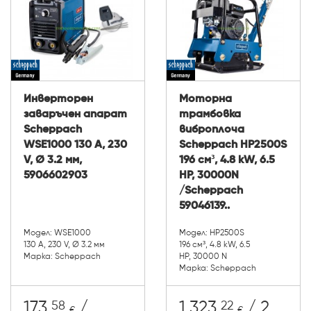
Инверторен
Моторна
заваръчен апарат
трамбовка
Scheppach
виброплоча
WSE1000 130 A, 230
Scheppach HP2500S
V, Ø 3.2 мм,
196 см³, 4.8 kW, 6.5
5906602903
HP, 30000N
/Scheppach
59046139..
Модел: WSE1000
Модел: HP2500S
130 A, 230 V, Ø 3.2 мм
196 см³, 4.8 kW, 6.5
Марка: Scheppach
HP, 30000 N
Марка: Scheppach
58
22
173.
/
1 323.
/ 2
€
€