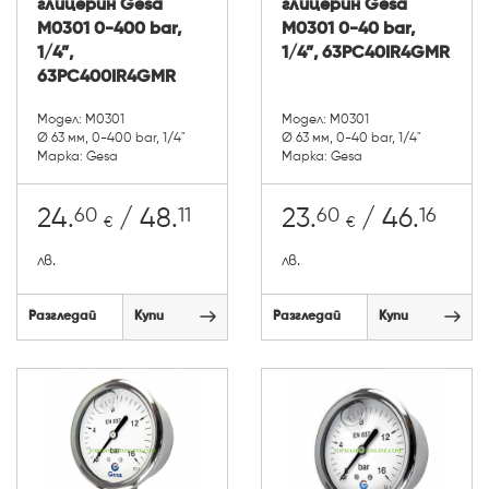
глицерин Gesa
глицерин Gesa
М0301 0-400 bar,
М0301 0-40 bar,
1/4”,
1/4”, 63PC40IR4GMR
63PC400IR4GMR
Модел: М0301
Модел: М0301
Ø 63 мм, 0-400 bar, 1/4"
Ø 63 мм, 0-40 bar, 1/4"
Марка: Gesa
Марка: Gesa
60
11
60
16
24.
/ 48.
23.
/ 46.
€
€
лв.
лв.
Разгледай
Купи
Разгледай
Купи