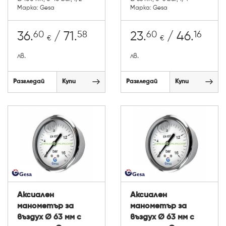
Марка: Gesa
Марка: Gesa
60
58
60
16
36.
/ 71.
23.
/ 46.
€
€
лв.
лв.
Разгледай
Купи
Разгледай
Купи
Аксиален
Аксиален
манометър за
манометър за
въздух Ø 63 мм с
въздух Ø 63 мм с