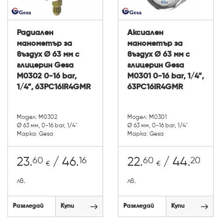
Радиален
Аксиален
манометър за
манометър за
въздух Ø 63 мм с
въздух Ø 63 мм с
глицерин Gesa
глицерин Gesa
М0302 0-16 bar,
М0301 0-16 bar, 1/4”,
1/4”, 63PC16IR4GMR
63PC16IR4GMR
Модел: М0302
Модел: М0301
Ø 63 мм, 0-16 bar, 1/4"
Ø 63 мм, 0-16 bar, 1/4"
Марка: Gesa
Марка: Gesa
60
16
60
20
23.
/ 46.
22.
/ 44.
€
€
лв.
лв.
Разгледай
Купи
Разгледай
Купи