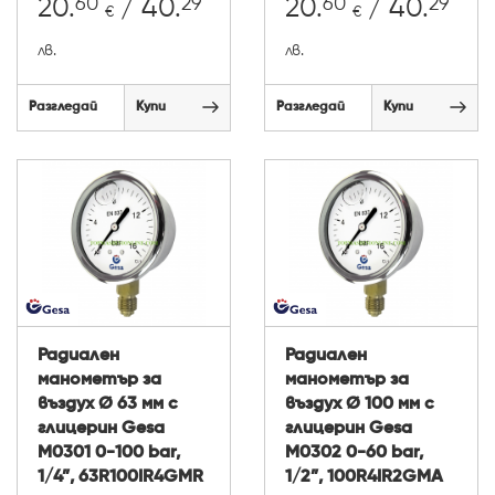
60
29
60
29
20.
/ 40.
20.
/ 40.
€
€
лв.
лв.
Разгледай
Купи
Разгледай
Купи
Радиален
Радиален
манометър за
манометър за
въздух Ø 63 мм с
въздух Ø 100 мм с
глицерин Gesa
глицерин Gesa
М0301 0-100 bar,
М0302 0-60 bar,
1/4”, 63R100IR4GMR
1/2”, 100R4IR2GMA