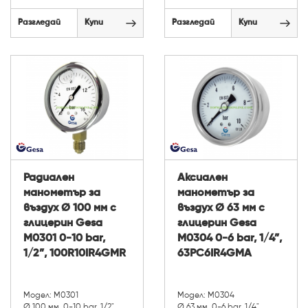
Разгледай
Купи
Разгледай
Купи
Радиален
Аксиален
манометър за
манометър за
въздух Ø 100 мм с
въздух Ø 63 мм с
глицерин Gesa
глицерин Gesa
М0301 0-10 bar,
М0304 0-6 bar, 1/4”,
1/2”, 100R10IR4GMR
63PC6IR4GMA
Модел: М0301
Модел: М0304
Ø 100 мм, 0-10 bar, 1/2"
Ø 63 мм, 0-6 bar, 1/4"