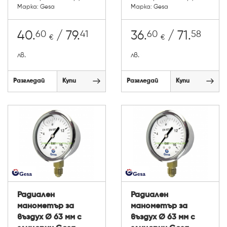
Марка: Gesa
Марка: Gesa
60
41
60
58
40.
/ 79.
36.
/ 71.
€
€
лв.
лв.
Разгледай
Купи
Разгледай
Купи
Радиален
Радиален
манометър за
манометър за
въздух Ø 63 мм с
въздух Ø 63 мм с