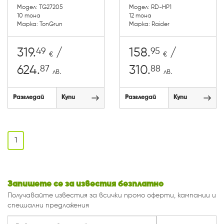
Модел: TG27205
Модел: RD-HP1
10 тона
12 тонa
Марка: TonGrun
Марка: Raider
49
95
319.
/
158.
/
€
€
87
88
624.
310.
лв.
лв.
Разгледай
Купи
Разгледай
Купи
1
Запишете се за известия безплатно
Получавайте известия за всички промо оферти, кампании и
специални предложения