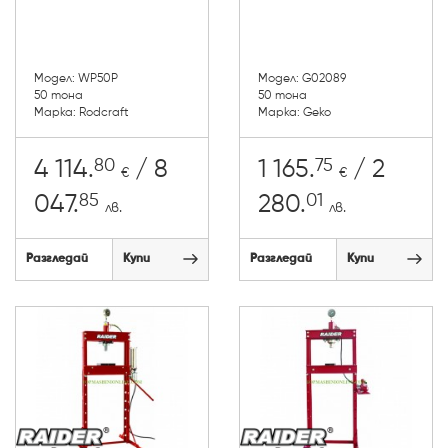
Модел: WP50P
Модел: G02089
50 тона
50 тона
Марка: Rodcraft
Марка: Geko
80
75
4 114.
/ 8
1 165.
/ 2
€
€
85
01
047.
280.
лв.
лв.
Разгледай
Купи
Разгледай
Купи