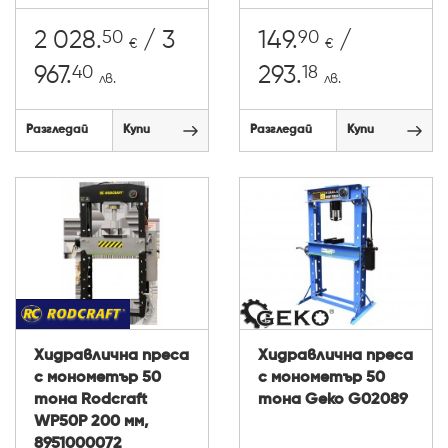
50
90
2 028.
/ 3
149.
/
€
€
40
18
967.
293.
лв.
лв.
Разгледай
Купи
Разгледай
Купи
Хидравлична преса
Хидравлична преса
с монометър 50
с монометър 50
тона Rodcraft
тона Geko G02089
WP50P 200 мм,
8951000072