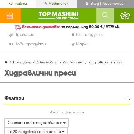
Контакти
Любими (
0
)
Вход | Регистрация
Безплатна доставка
за поръчки над 50.00 € / 97.79 лв.
Промоции
Топ продукти
Нови продукти
Марки
Продукти
Автомобилно оборудване
Хидравлични преси
Хидравлични преси
Филтри
Цена
Изчисти филтрите
Сортиране: По подразбиране
Марки
По 20 продукта на страница