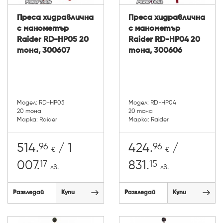
Преса хидравлична
Преса хидравлична
с манометър
с манометър
Raider RD-HP05 20
Raider RD-HP04 20
тонa, 300607
тонa, 300606
Модел: RD-HP05
Модел: RD-HP04
20 тонa
20 тонa
Марка: Raider
Марка: Raider
96
96
514.
/ 1
424.
/
€
€
17
15
007.
831.
лв.
лв.
Разгледай
Купи
Разгледай
Купи