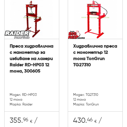
Преса хидравлична
Хидравлична преса
с манометър за
с монометър 12
избиване на лагери
тона TonGrun
Raider RD-HP03 12
TG27310
тонa, 300605
Модел: RD-HP03
Модел: TG27310
12 тонa
12 тона
Марка: Raider
Марка: TonGrun
96
46
355.
/
430.
/
€
€