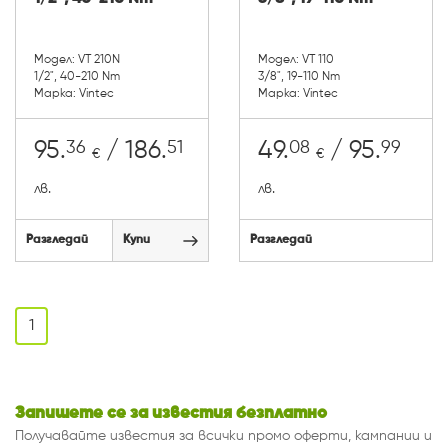
Модел: VT 210N
Модел: VT 110
1/2", 40-210 Nm
3/8", 19-110 Nm
Марка: Vintec
Марка: Vintec
36
51
08
99
95.
/ 186.
49.
/ 95.
€
€
лв.
лв.
Разгледай
Купи
Разгледай
1
Запишете се за известия безплатно
Получавайте известия за всички промо оферти, кампании и