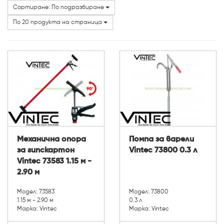
Сортиране: По подразбиране
Категории
По 20 продукта на страница
Механична опора
Помпа за варели
за гипскартон
Vintec 73800 0.3 л
Vintec 73583 1.15 м -
2.90 м
Модел: 73583
Модел: 73800
1.15 м - 2.90 м
0.3 л
Марка: Vintec
Марка: Vintec