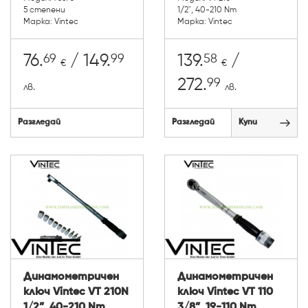
5 степени
1/2", 40-210 Nm
Марка: Vintec
Марка: Vintec
69
99
58
76.
/ 149.
139.
/
€
€
99
272.
лв.
лв.
Разгледай
Разгледай
Купи
Динамометричен
Динамометричен
ключ Vintec VT 210N
ключ Vintec VT 110
1/2”, 40-210 Nm
3/8”, 19-110 Nm