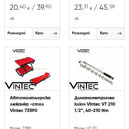
40
90
31
59
20.
/ 39.
23.
/ 45.
€
€
лв.
лв.
Разгледай
Купи
Разгледай
Купи
Автомонтьорска
Динамометричен
лежанка -стол
ключ Vintec VT 210
Vintec 73590
1/2”, 40-210 Nm
Модел: 73590
Модел: VT 210