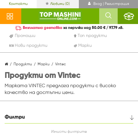
Контакти
Любими (
0
)
Вход | Регистрация
Безплатна доставка
за поръчки над 50.00 € / 97.79 лв.
Промоции
Топ продукти
Нови продукти
Марки
Продукти
Марки
Vintec
Продукти от Vintec
Марката VINTEC предлага продукти с високо
качество на достъпни цени.
Филтри
Цена
Изчисти филтрите