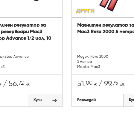
личен регулатор за
Магнитен регулатор за
а резервоари Mac3
Mac3 Reka 2000 5 метр
op Advance 1/2 цол, 10
ickStop Advance
Модел: Reka 2000
5 метра
ac3
Марка: Mac3
72
00
75
/ 56.
51.
/ 99.
€
лв.
€
лв.
й
Купи
Разгледай
Ку