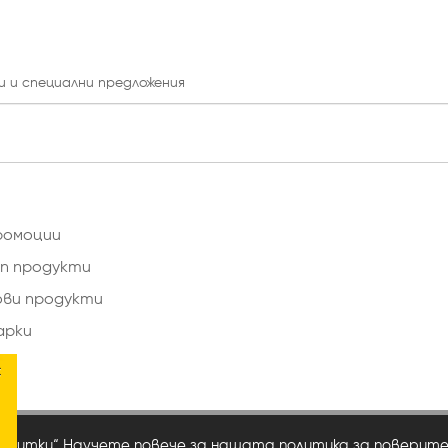
и и специални предложения
ромоции
п продукти
ови продукти
арки
×
сквитки“ Научете повече за нашата
политика за поверит