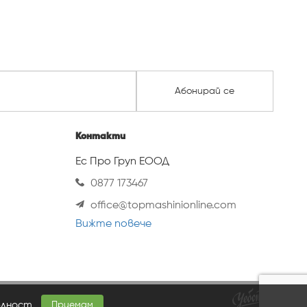
Абонирай се
Контакти
Ес Про Груп ЕООД
0877 173467
office@topmashinionline.com
Вижте повече
елност
.
Приемам