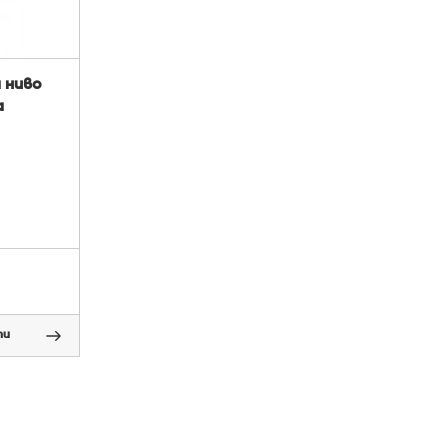
 ниво
а
пи