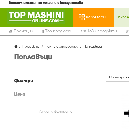
Вашият магазин за машини и консумативи
Категории
Промоции
Топ продукти
Нови продукти
Продукти
Помпи и хидрофори
Поплавъци
Поплавъци
Сортиране
Филтри
Цена
Изчисти филтрите