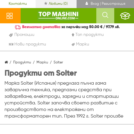
Контакти
Любими (
0
)
Вход | Регистрация
Безплатна доставка
за поръчки над 50.00 € / 97.79 лв.
Промоции
Топ продукти
Нови продукти
Марки
Продукти
Марки
Solter
Продукти от Solter
Марка Solter (Испания) предлага пълна гама
заваръчна техника, предпазни средства при
заваряване, електроди, зарядни и стартиращи
устройства. Solter започва своето развитие с
производството на електрожени от
трансформаторен тип. През 1992 г. Solter произве