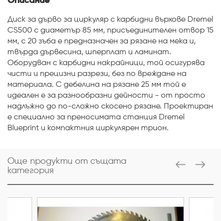
Описание
Диск за дърво за циркуляр с карбидни върхове Dremel
CS500 с диаметър 85 мм, присъединителен отвор 15
мм, с 20 зъба е предназначен за рязане на мека и,
твърда дървесина, шперплат и ламинат.
Оборудван с карбидни накрайници, той осигурява
чисти и прецизни разрези, без по вреждане на
материала. С дебелина на рязане 25 мм той е
идеален е за разнообразни дейности - от просто
надлъжно до по-сложно скосено рязане. Проектиран
е специално за преносимата станция Dremel
Blueprint и компактния циркулярен трион.
Още продукти от същата
категория