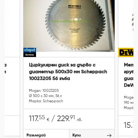
 на
Циркулярен диск за дърво с
Метал
 мм
диаметър 500x30 мм Scheppach
грубо
10023205 56 зъба
диамет
DeWAL
Модел: 10023205
Ø 500 х 30 мм, 56 z
Модел: 
Марка: Scheppach
190 мм, 
Марка:
55
91
117.
/ 229.
€
лв.
7
15.
Разгледай
Купи