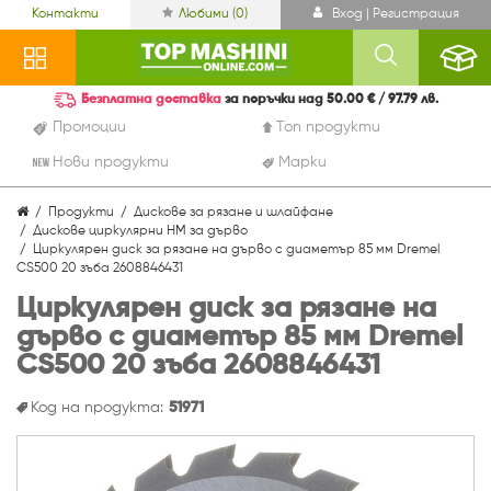
Контакти
Любими (
0
)
Вход | Регистрация
Безплатна доставка
за поръчки над 50.00 € / 97.79 лв.
Промоции
Топ продукти
Нови продукти
Марки
Продукти
Дискове за рязане и шлайфане
Дискове циркулярни HM за дърво
Циркулярен диск за рязане на дърво с диаметър 85 мм Dremel
CS500 20 зъба 2608846431
Циркулярен диск за рязане на
дърво с диаметър 85 мм Dremel
CS500 20 зъба 2608846431
Код на продукта:
51971