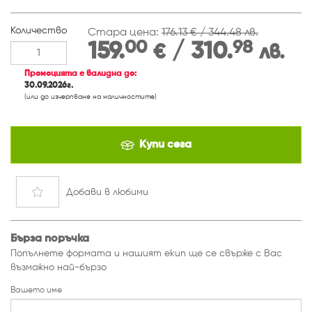
Количество
Стара цена:
176.13 € / 344.48 лв.
00
98
159.
/ 310.
€
лв.
Промоцията е валидна до:
30.09.2026г.
(или до изчерпване на наличностите)
Купи сега
Добави
в любими
Бърза поръчка
Попълнете формата и нашият екип ще се свърже с Вас
възможно най-бързо
Вашето име