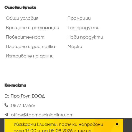
Основни връзки
Общи условия
Промоции
Връщане и рекламации
Топ продукти
Поверителност
Нови продукти
Плащане и доставка
Марки
Изтриване на данни
Контакти
Ес Про Груп ЕООД
0877 173467
office@topmashinionline.com
Вижте повече
×
Уважаеми клиенти, поръчки напревени
Нашият онлайн магазин използва така
след 13.00 ч. на 05.08.2026 г. ще се
наречените „Бисквитки“ Научете повече за