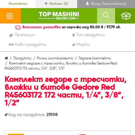
Контакти
Любими (
0
)
Вход | Регистрация
Безплатна доставка
за поръчки над 50.00 € / 97.79 лв.
Промоции
Топ продукти
Нови продукти
Марки
Продукти
Ръчни инструменти
Гедоре комплекти
Комплект гедоре с тресчотки, вложки и битове Gedore Red
R45603172 172 части, 1/4”, 3/8”, 1/2”
Комплект гедоре с тресчотки,
вложки и битове Gedore Red
R45603172 172 части, 1/4”, 3/8”,
1/2”
Код на продукта:
21908