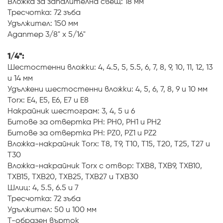
Вложка за запалителна свещ: 18 мм
Тресчотка: 72 зъба
Удължител: 150 мм
Адаптер 3/8" x 5/16"
1/4":
Шестостенни вложки: 4, 4.5, 5, 5.5, 6, 7, 8, 9, 10, 11, 12, 13
и 14 мм
Удължени шестостенни вложки: 4, 5, 6, 7, 8, 9 и 10 мм
Torx: E4, E5, E6, E7 и E8
Накрайник шестограм: 3, 4, 5 и 6
Битове за отвертка PH: PH0, PH1 и PH2
Битове за отвертка PH: PZ0, PZ1 и PZ2
Вложка-накрайник Torx: T8, T9, T10, T15, T20, T25, T27 и
T30
Вложка-накрайник Torx с отвор: TXB8, TXB9, TXB10,
TXB15, TXB20, TXB25, TXB27 и TXB30
Шлиц: 4, 5.5, 6.5 и 7
Тресчотка: 72 зъба
Удължител: 50 и 100 мм
Т-образен върток