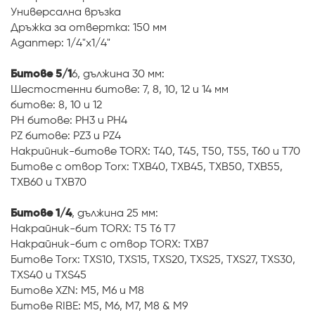
Универсална връзка
Дръжка за отвертка: 150 мм
Адаптер: 1/4"x1/4"
Битове 5/1
6, дължина 30 мм:
Шестостенни битове: 7, 8, 10, 12 и 14 мм
битове: 8, 10 и 12
PH битове: PH3 и PH4
PZ битове: PZ3 и PZ4
Накрийник-битове TORX: T40, T45, T50, T55, T60 и T70
Битове с отвор Torx: TXB40, TXB45, TXB50, TXB55,
TXB60 и TXB70
Битове 1/4
, дължина 25 мм:
Накрайник-бит TORX: T5 T6 T7
Накрайник-бит с отвор TORX: TXB7
Битове Torx: TXS10, TXS15, TXS20, TXS25, TXS27, TXS30,
TXS40 и TXS45
Битове XZN: M5, M6 и M8
Битове RIBE: M5, M6, M7, M8 & M9