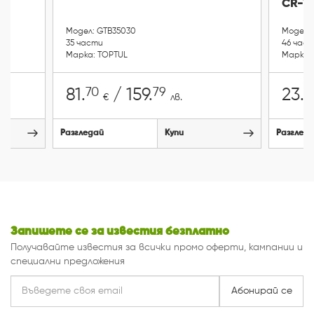
1
CR-V
Модел: GTB35030
Модел: 
35 части
46 час
Марка: TOPTUL
Марка: 
70
79
0
81.
/ 159.
23.
€
лв.
Разгледай
Купи
Разглед
Запишете се за известия безплатно
Получавайте известия за всички промо оферти, кампании и
специални предложения
Абонирай се