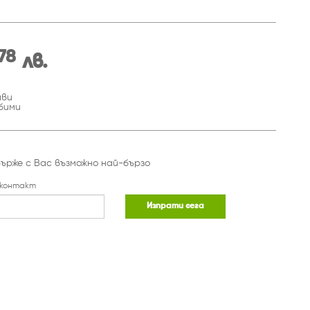
78
лв.
ави
бими
ърже с Вас възможно най-бързо
 контакт
Изпрати сега