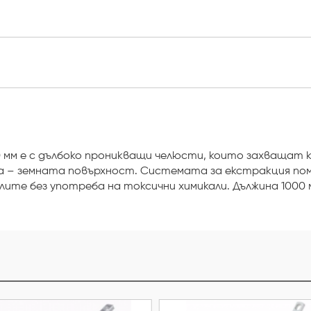
 1000 мм е с дълбоко проникващи челюсти, които захваща
ра – земната повърхност. Системата за екстракция по
ите без употреба на токсични химикали. Дължина 1000 