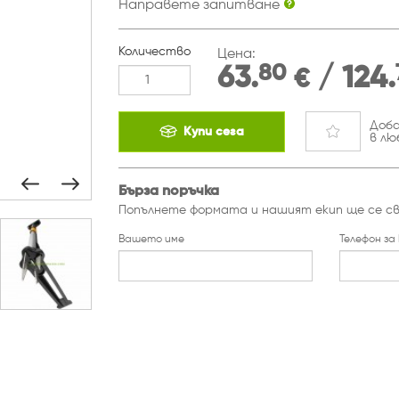
Направете запитване
Количество
Цена:
80
63.
/ 124.
€
Доб
Купи сега
в лю
Бърза поръчка
Попълнете формата и нашият екип ще се св
Вашето име
Телефон за