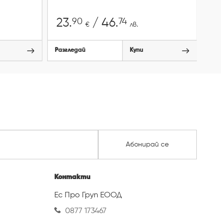
90
74
23.
/ 46.
2
€
лв.
Разгледай
Купи
Раз
Абонирай се
Контакти
Ес Про Груп ЕООД
0877 173467