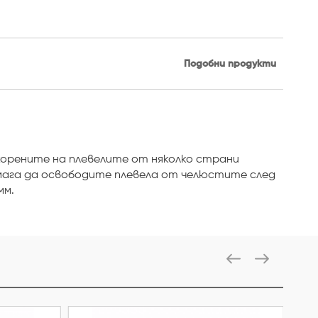
Подобни продукти
т корените на плевелите от няколко страни
мага да освободите плевела от челюстите след
мм.