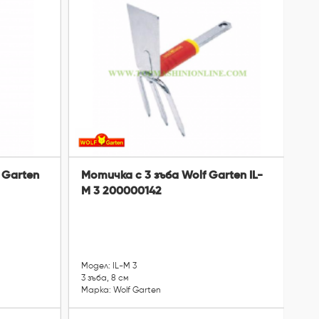
 Garten
Мотичка с 3 зъба Wolf Garten IL-
Ви
M 3 200000142
LU
Модел: IL-M 3
Мо
3 зъба, 8 см
7.5
Марка: Wolf Garten
Мар