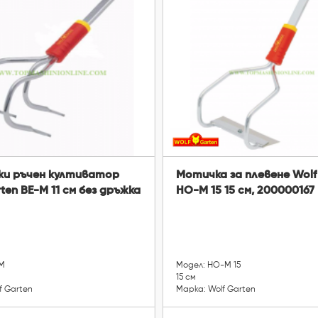
ки ръчен култиватор
Мотичка за плевене Wolf
ten BE-M 11 см без дръжка
HO-M 15 15 см, 200000167
-M
Модел: HO-M 15
15 см
f Garten
Марка: Wolf Garten