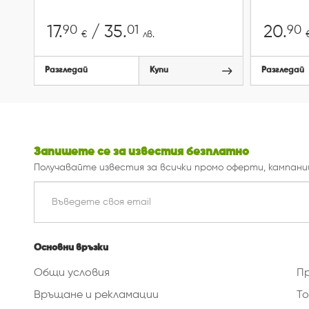
90
01
90
17.
/ 35.
20.
€
лв.
Разгледай
Купи
Разгледай
Запишете се за известия безплатно
Получавайте известия за всички промо оферти, кампани
Основни връзки
Общи условия
П
Връщане и рекламации
То