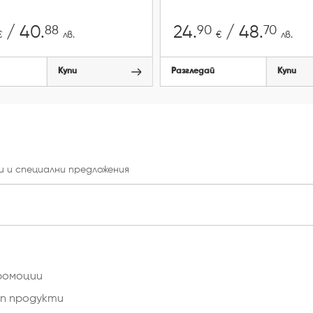
88
90
70
/ 40.
24.
/ 48.
€
лв.
€
лв.
Купи
Разгледай
Купи
и и специални предложения
ромоции
п продукти