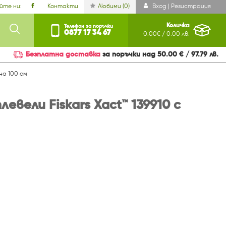
йте ни:
Контакти
Любими (
0
)
Вход | Регистрация
Количка
Телефон за поръчки
0877 17 34 67
0.00€ / 0.00 лв.
Безплатна доставка
за поръчки над 50.00 € / 97.79 лв.
на 100 см
евели Fiskars Xact™ 139910 с