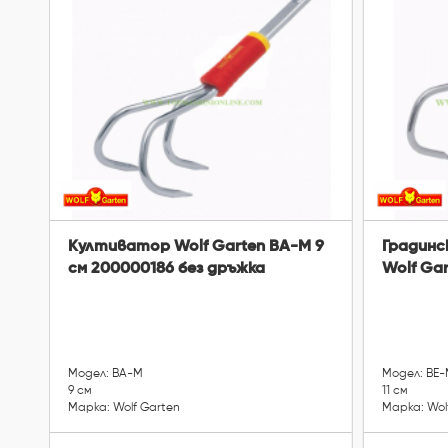
Култиватор Wolf Garten BA-M 9
Градинс
см 200000186 без дръжка
Wolf Gar
Модел: BA-M
Модел: BE
9 см
11 см
Марка: Wolf Garten
Марка: Wol