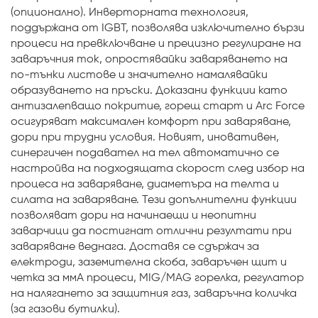
(опционално). Инверторната технология,
поддържана от IGBT, позволява изключително бързи
процеси на превключване и прецизно регулиране на
заваръчния ток, опростявайки заваряването на
по-тънки листове и значително намалявайки
образуването на пръски. Доказани функции като
антизалепващо покритие, горещ старт и Arc Force
осигуряват максимален комфорт при заваряване,
дори при трудни условия. Новият, иновативен,
синергичен подавател на тел автоматично се
настройва на подходящата скорост след избор на
процеса на заваряване, диаметъра на телта и
силата на заваряване. Тези допълнителни функции
позволяват дори на начинаещи и неопитни
заварчици да постигнат отлични резултати при
заваряване веднага. Доставя се сдържач за
електроди, заземителна скоба, заваръчен щит и
четка за ммA процеси, MIG/MAG горелка, регулатор
на налягането за защитния газ, заваръчна количка
(за газови бутилки).