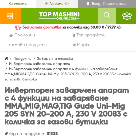
Контакти
Любими (
0
)
Вход | Регистрация
Безплатна доставка
за поръчки над 50.00 € / 97.79 лв.
Промоции
Топ продукти
Нови продукти
Марки
Продукти
Заваръчна техника
Инверторни заваръчни апарати
Инверторен заваръчен апарат с 4 функции на заваряване
MMA,MIG,MAG,TIG Gude Uni-Mig 205 SYN 20-200 A, 230 V 20083 с количка
за газови бутилки
Инверторен заваръчен апарат
с 4 функции на заваряване
MMA,MIG,MAG,TIG Gude Uni-Mig
205 SYN 20-200 A, 230 V 20083 с
количка за газови бутилки
Код на продукта:
51338