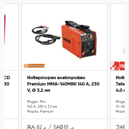
 LCD
Инверторен електрожен
Инве
, 230
Premium MMA-140MINI 140 A, 230
Telwin
V, Ø 3.2 мм
4.0 мм
Модел: Mini
Модел: 
140 A, 230 V, 3.2 мм
10-160 A
Марка: Premium
Марка: 
82
81
86.
/ 169.
269.