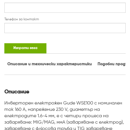
Телефон за контакт
Изпрати сега
Описание и технически характеристики
Подобни проду
Описание
Инверторен електрожен Gude WSE100 с номинален
ток 160 A, напрежение 230 V, диаметър на
електродите 1.6-4 мм, е с четири процеса на
заваряване: MIG/MAG, ммA (заваряване с електрод),
заваряване с флюсова тръба и TIG заваряване