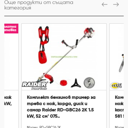
Още продукти от същата
категория
езплатна
доставка
с нож
Комплект бензинов тример за
Комби
8 kW,
трева с нож, корда, диск и
нож и
самар Raider RD-GBC26 2К 1.5
кастр
kW, 52 cм³ 075..
5в1 52 
Модел: RD-GBC26 2К
Модел: