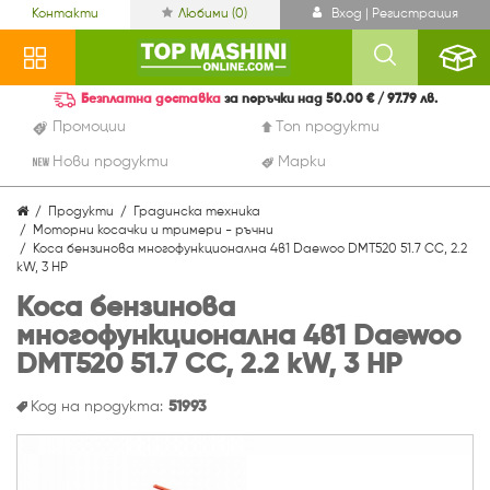
Контакти
Любими (
0
)
Вход | Регистрация
Безплатна доставка
за поръчки над 50.00 € / 97.79 лв.
Промоции
Топ продукти
Нови продукти
Марки
Продукти
Градинска техника
Моторни косачки и тримери - ръчни
Коса бензинова многофункционална 4в1 Daewoo DMT520 51.7 CC, 2.2
kW, 3 HP
Коса бензинова
многофункционална 4в1 Daewoo
DMT520 51.7 CC, 2.2 kW, 3 HP
Код на продукта:
51993