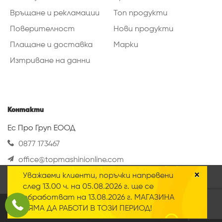
Връщане и рекламации
Топ продукти
Поверителност
Нови продукти
Плащане и доставка
Марки
Изтриване на данни
Контакти
Ес Про Груп ЕООД
0877 173467
office@topmashinionline.com
Вижте повече
×
Уважаеми клиенти, поръчки напревени
Нашият онлайн магазин използва така
след 13.00 ч. на 05.08.2026 г. ще се
наречените „Бисквитки“ Научете повече за
обработват на 13.08.2026 г. МАГАЗИНА
нашата
политика за поверителност
.
2020 © Всички права запазени
НЯМА ДА РАБОТИ В ТОЗИ ПЕРИОД!
Приемам