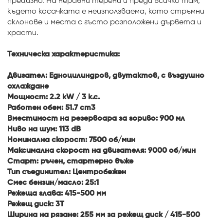
прецизно. На неравни терени и преди всичко там,
където косачката е неизползваема, като стръмни
склонове и места с гъсто разположени дървета и
храсти.
Техническа характеристика:
Двигател: Едноцилиндров, двутактов, с въздушно
охлаждане
Мощност: 2.2 kW / 3 к.с.
Работен обем: 51.7 cm3
Вместимост на резервоара за гориво: 900 мл
Ниво на шум: 113 dB
Номинална скорост: 7500 об/мин
Максимална скорост на двигателя: 9000 об/мин
Старт: ръчен, стартерно въже
Тип съединител: Центробежен
Смес бензин/масло: 25:1
Режеща глава: 415-500 мм
Режещ диск: 3T
Ширина на рязане: 255 мм за режещ диск / 415-500