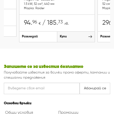
1.5 kW, 52 cм³, 440 мм
52 cм³, 
Марка: Raider
Марка: 
96
73
94.
/ 185.
296.
€
лв.
Разгледай
Купи
Разглед
Запишете се за известия безплатно
Получавайте известия за всички промо оферти, кампании и
специални предложения
Абонирай се
Основни връзки
Общи условия
Промоции