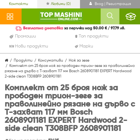
Контакти
Любими (
0
)
Вход | Регистрация
Безплатна доставка
за поръчки над 50.00 € / 97.79 лв.
Промоции
Топ продукти
Нови продукти
Марки
Продукти
Консумативи
Нож за зеге
Комплект от 25 броя нож за прободен трион-зеге за праволинейно
рязане на дърво с T-захват 117 мм Bosch 2608901181 EXPERT Hardwood
2-side clean T308BFP 2608901181
Комплект от 25 броя нож за
прободен трион-зеге за
праволинейно рязане на дърво с
T-захват 117 мм Bosch
2608901181 EXPERT Hardwood 2-
side clean T308BFP 2608901181