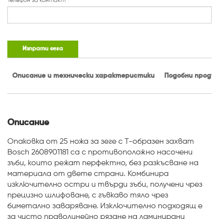
Телефон за контакт
Изпрати сега
Описание и технически характеристики
Подобни проду
Описание
Опаковка от 25 ножа за зеге с Т-образен захват
Bosch 2608901181 са с противоположно насочени
зъби, които режат перфектно, без разкъсване на
материала от двете страни. Комбинира
изключително остри и твърди зъби, получени чрез
прецизно шлифоване, с гъвкаво тяло чрез
биметално заваряване. Изключително подходящ е
за чисто праволинейно рязане на ламинирани