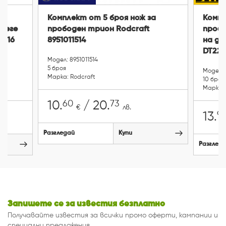
 и
Комплект от 5 броя нож за
Компл
зеге
прободен трион Rodcraft
пробо
6 16
8951011514
на дъ
DT229
Модел: 8951011514
5 броя
Модел:
Марка: Rodcraft
10 броя
Марка:
60
73
10.
/ 20.
€
лв.
9
13.
Разгледай
Купи
Разглед
Запишете се за известия безплатно
Получавайте известия за всички промо оферти, кампании и
специални предложения