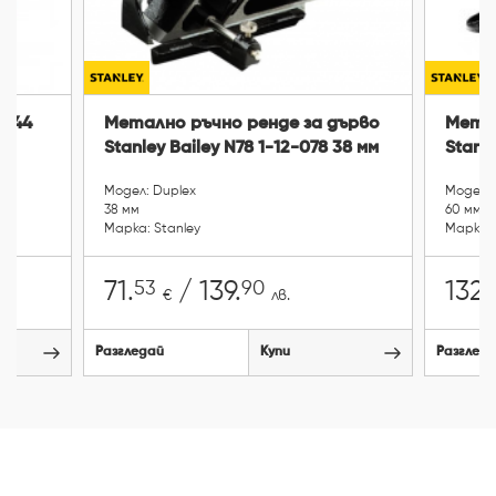
0 44
Метално ръчно ренде за дърво
Метал
Stanley Bailey N78 1-12-078 38 мм
Stanl
Модел: Duplex
Модел: 
38 мм
60 мм
Марка: Stanley
Марка: 
53
90
71.
/ 139.
132.
€
лв.
Разгледай
Купи
Разглед