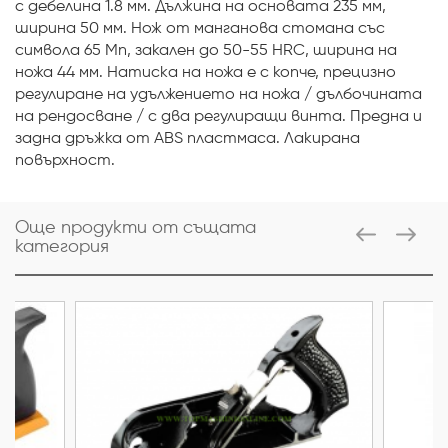
с дебелина 1.8 мм. Дължина на основата 235 мм,
ширина 50 мм. Нож от манганова стомана със
символа 65 Mn, закален до 50-55 HRC, ширина на
ножа 44 мм. Натискa на ножа e с копче, прецизно
регулиране на удължението на ножа / дълбочината
на рендосване / с два регулиращи винта. Предна и
задна дръжка от ABS пластмаса. Лакирана
повърхност.
Още продукти от същата
категория