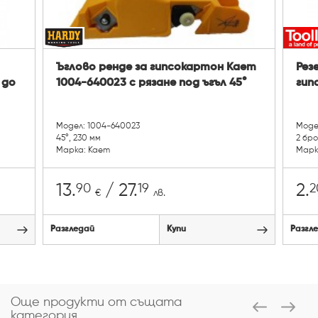
Ъглово ренде за гипсокартон Kaem
Рез
 до
1004-640023 с рязане под ъгъл 45°
гип
Модел: 1004-640023
Моде
45°, 230 мм
2 бро
Марка: Kaem
Марка
90
19
2
13.
/ 27.
2.
€
лв.
Разгледай
Купи
Разгл
Още продукти от същата
категория