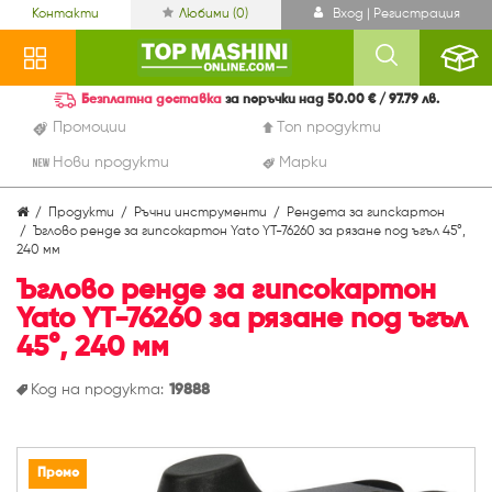
Контакти
Любими (
0
)
Вход | Регистрация
Безплатна доставка
за поръчки над 50.00 € / 97.79 лв.
Промоции
Топ продукти
Нови продукти
Марки
Продукти
Ръчни инструменти
Рендета за гипскартон
Ъглово ренде за гипсокартон Yato YT-76260 за рязане под ъгъл 45°,
240 мм
Ъглово ренде за гипсокартон
Yato YT-76260 за рязане под ъгъл
45°, 240 мм
Код на продукта:
19888
Промо