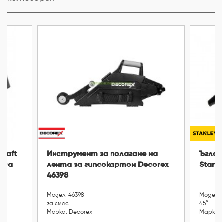
craft
Инструмент за полагане на
Ъглов
маса
лента за гипсокартон Decorex
Stanl
46398
Модел: 46398
Модел: 
за смес
45°
Марка: Decorex
Марка: 