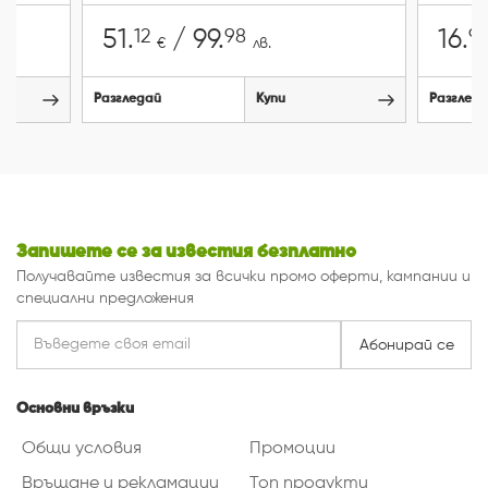
12
98
9
51.
/ 99.
16.
€
лв.
Разгледай
Купи
Разглед
Запишете се за известия безплатно
Получавайте известия за всички промо оферти, кампании и
специални предложения
Абонирай се
Основни връзки
Общи условия
Промоции
Връщане и рекламации
Топ продукти