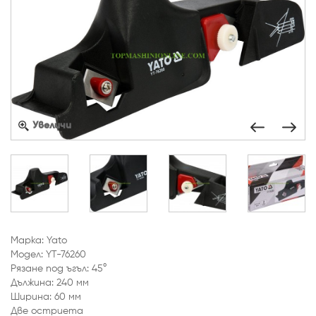
Увеличи
Марка: Yato
Модел: YT-76260
Рязане под ъгъл: 45°
Дължина: 240 мм
Ширина: 60 мм
Две остриета