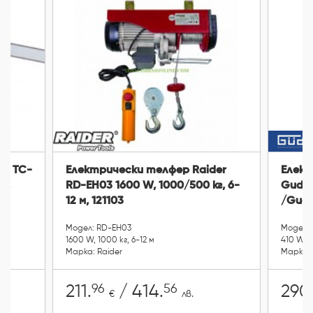
ll TC-
Електрически телфер Raider
Елект
г,
RD-EH03 1600 W, 1000/500 кг, 6-
Gude 
12 м, 121103
/Gude
Модел: RD-EH03
Модел: 
1600 W, 1000 кг, 6-12 м
410 W, 3
Марка: Raider
Марка:
96
56
211.
/ 414.
290
€
лв.