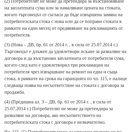
(2) Потребителят не може да претендира за възстановяване
на заплатената сума или за намаляване цената на стоката,
когато търговецът се съгласи да бъде извършена замяна на
потребителската стока с нова или да се поправи стоката в
рамките на един месец от предявяване на рекламацията от
потребителя.
(3) (Нова – ДВ, бр. 61 от 2014 г. , в сила от 25.07.2014 г.)
Търговецът е длъжен да удовлетвори искане за разваляне на
договора и да възстанови заплатената от потребителя сума,
когато след като е удовлетворил три рекламации на
потребителя чрез извършване на ремонт на една и съща
стока, в рамките на срока на гаранцията по чл. 115, е налице
следваща поява на несъответствие на стоката с договора за
продажба.
(4) (Предишна ал. 3 – ДВ, бр. 61 от 2014 г. , в сила от
25.07.2014 г.) Потребителят не може да претендира за
разваляне на договора, ако несъответствието на
потребителската стока с договора е незначително.
Чл. 115. (1) Потребителят може да упражни правото си по