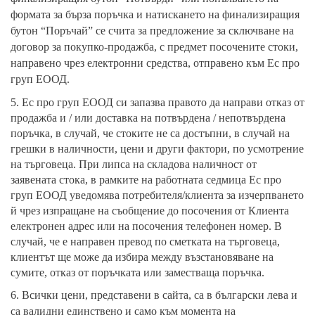
формата за бърза поръчка и натискането на финализиращия
бутон “Поръчай” се счита за предложение за сключване на
договор за покупко-продажба, с предмет посочените стоки,
направено чрез електронни средства, отправено към Ес про
груп ЕООД.
5. Ес про груп ЕООД си запазва правото да направи отказ от
продажба и / или доставка на потвърдена / непотвърдена
поръчка, в случай, че стоките не са достъпни, в случай на
грешки в наличности, цени и други фактори, по усмотрение
на търговеца. При липса на складова наличност от
заявената стока, в рамките на работната седмица Ес про
груп ЕООД уведомява потребителя/клиента за изчерпването
й чрез изпращане на съобщение до посочения от Клиента
електронен адрес или на посочения телефонен номер. В
случай, че е направен превод по сметката на търговеца,
клиентът ще може да избира между възстановяване на
сумите, отказ от поръчката или заместваща поръчка.
6.
Всички цени, представени в сайта, са в български лева и
са валидни единствено и само към момента на