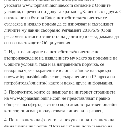
уебсайта
www.topmashinionline.com
съгласие с Общите
условия, наречено по-долу за краткост „Клиент“, от друга. С
натискане на бутона Enter, потребителят/клиентът се
съгласява и изцяло приема да се използват и съхраняват
личните му данни съобразно Регламент 2016/679 (Общ
регламент относно защитата на данните) и се задължава да
спазва настоящите Общи условия.
2. Идентифициране на потребителя/клиента с цел
възпроизвеждане на изявлението му както за приемане на
Общите условия, така и за направената поръчка, се
извършва чрез съхранените в лог - файлове на сървъра
на
www.topmashinionline.com
, съхранение на IP адреса на
потребителя/клиента/, както и всяка друга информация.
3. Продуктите, които се намират на интернет страницата
на
www.topmashinionline.com
не представляват правно
обвързваща оферта, а са по-скоро демонстративен онлайн
каталог, описващ продуктовата линия на търговеца.
4. Попълването на формата за покупка и натискането на
финализиращия бутон “Потвърди” или попълването на