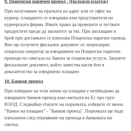
9. Пощенски паричен превод - (Наложен платеж)
При получаване на пратката на адрес или от офис на
куриер, плащането се извършва към представителя на
куриерската фирма. Имате право да проверите и тествате
продуктите преди да заплатите за тях. При заплащане в
брой при доставката се използва Пощенски паричен превод.
Вие ще получите фискален документ от лицензиран
пощенски оператор за извършване на Пощенски парични
преводи по смисъла на Закона за пощенски услуги. Запазете
фискалният документ, който замества касов бон в
доказателство за извършено плащане.
10. Банков превод
При избиране на този начин на плащане е необходимо да
извършите банков превод към сметката на Ес про груп
ЕООД. Следвайки етапите на поръчката, изберете от меню
"Начин на плащане" - "Банков превод". Поръчката ще бъде
изпълнена след отразяване на превода в банковата ни
сметка.