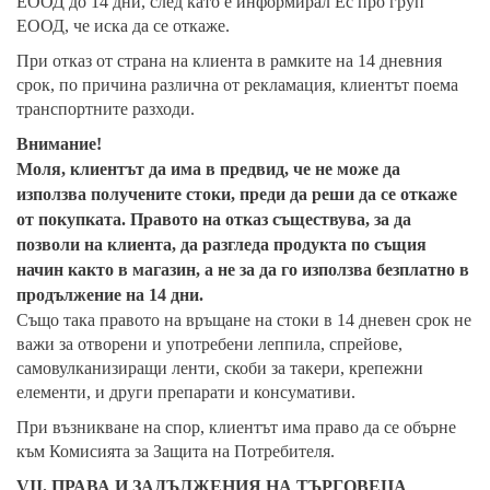
ЕООД до 14 дни, след като е информирал Ес про груп
ЕООД, че иска да се откаже.
При отказ от страна на клиента в рамките на 14 дневния
срок, по причина различна от рекламация, клиентът поема
транспортните разходи.
Внимание!
Моля, клиентът да има в предвид, че не може да
използва получените стоки, преди да реши да се откаже
от покупката. Правото на отказ съществува, за да
позволи на клиента, да разгледа продукта по същия
начин както в магазин, а не за да го използва безплатно в
продължение на 14 дни.
Също така правото на връщане на стоки в 14 дневен срок не
важи за отворени и употребени леппила, спрейове,
самовулканизиращи ленти, скоби за такери, крепежни
елементи, и други препарати и консумативи.
При възникване на спор, клиентът има право да се обърне
към Комисията за Защита на Потребителя.
V
I
I
. ПРАВА И ЗАДЪЛЖЕНИЯ НА ТЪРГОВЕЦА