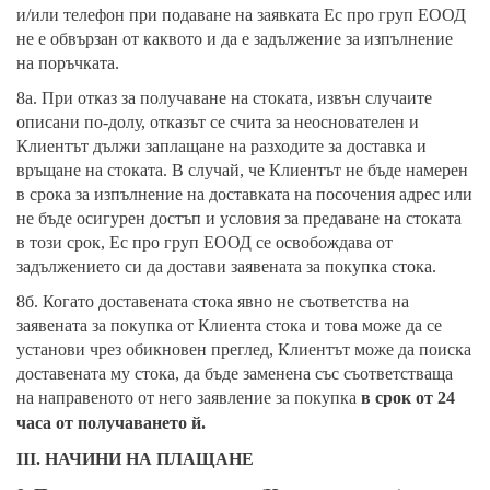
и/или телефон при подаване на заявката Ес про груп ЕООД
не е обвързан от каквото и да е задължение за изпълнение
на поръчката.
8а. При отказ за получаване на стоката, извън случаите
описани по-долу, отказът се счита за неоснователен и
Клиентът дължи заплащане на разходите за доставка и
връщане на стоката. В случай, че Клиентът не бъде намерен
в срока за изпълнение на доставката на посочения адрес или
не бъде осигурен достъп и условия за предаване на стоката
в този срок, Ес про груп ЕООД се освобождава от
задължението си да достави заявената за покупка стока.
8б. Когато доставената стока явно не съответства на
заявената за покупка от Клиента стока и това може да се
установи чрез обикновен преглед, Клиентът може да поиска
доставената му стока, да бъде заменена със съответстваща
на направеното от него заявление за покупка
в срок от 24
часа от получаването й.
III.
НАЧИНИ НА ПЛАЩАНЕ