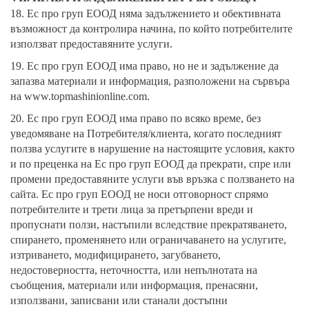
18. Ес про груп ЕООД няма задължението и обективната
възможност да контролира начина, по който потребителите
използват предоставяните услуги.
19. Ес про груп ЕООД има право, но не и задължение да
запазва материали и информация, разположени на сървъра
на
www.topmashinionline.com
.
20. Ес про груп ЕООД има право по всяко време, без
уведомяване на Потребителя/клиента, когато последният
ползва услугите в нарушение на настоящите условия, както
и по преценка на Ес про груп ЕООД да прекрати, спре или
промени предоставяните услуги във връзка с ползването на
сайта. Ес про груп ЕООД не носи отговорност спрямо
потребителите и трети лица за претърпени вреди и
пропуснати ползи, настъпили вследствие прекратяването,
спирането, променянето или ограничаването на услугите,
изтриването, модифицирането, загубването,
недостоверността, неточността, или непълнотата на
съобщения, материали или информация, пренасяни,
използвани, записвани или станали достъпни