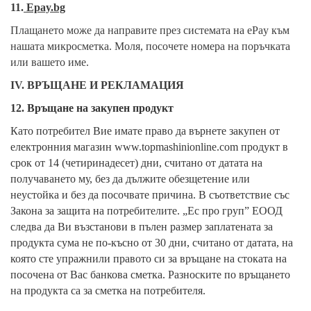
11.
Epay.bg
Плащането може да направите през системата на ePay към
нашата микросметка. Моля, посочете номера на поръчката
или вашето име.
IV.
ВРЪЩАНЕ И РЕКЛАМАЦИЯ
12. Връщане на закупен продукт
Като потребител Вие имате право да върнете закупен от
електронния магазин www.topmashinionline.com продукт в
срок от 14 (четиринадесет) дни, считано от датата на
получаването му,
без да дължите обезщетение или
неустойка и без да посочвате причина
. В съответствие със
Закона за защита на потребителите. „Ес про груп” ЕООД
следва да Ви възстанови в пълен размер заплатената за
продукта сума не по-късно от 30 дни, считано от датата, на
която сте упражнили правото си за връщане на стоката на
посочена от Вас банкова сметка. Разноските по връщането
на продукта са за сметка на потребителя.