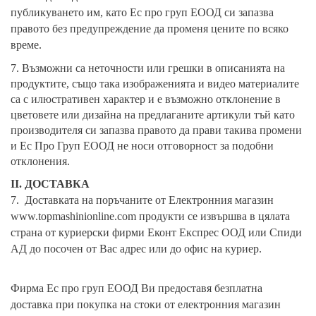
публикуването им, като
Ес про груп ЕООД
си запазва
правото без предупреждение да променя цените по всяко
време.
7. Възможни са неточности или грешки в описанията на
продуктите, също така изображенията и видео материалите
са с илюстративен характер и е възможно отклонение в
цветовете или дизайна на предлаганите артикули тъй като
производителя си запазва правото да прави такива промени
и Ес Про Груп ЕООД не носи отговорност за подобни
отклонения.
II. ДОСТАВКА
7.
Доставката на поръчаните от Електронния магазин
www.topmashinionline.com продукти се извършва в цялата
страна от куриерски фирми Еконт Експрес ООД или Спиди
АД до посочен от Вас адрес или до офис на куриер.
Фирма Ес про груп ЕООД Ви предоставя безплатна
доставка при покупка на стоки от електронния магазин