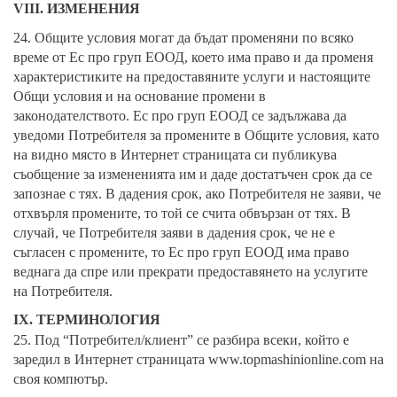
V
I
I
I
. ИЗМЕНЕНИЯ
24. Общите условия могат да бъдат променяни по всяко
време от Ес про груп ЕООД, което има право и да променя
характеристиките на предоставяните услуги и настоящите
Общи условия и на основание промени в
законодателството. Ес про груп ЕООД се задължава да
уведоми Потребителя за промените в Общите условия, като
на видно място в Интернет страницата си публикува
съобщение за измененията им и даде достатъчен срок да се
запознае с тях. В дадения срок, ако Потребителя не заяви, че
отхвърля промените, то той се счита обвързан от тях. В
случай, че Потребителя заяви в дадения срок, че не е
съгласен с промените, то Ес про груп ЕООД има право
веднага да спре или прекрати предоставянето на услугите
на Потребителя.
IX. ТЕРМИНОЛОГИЯ
25. Под “Потребител/клиент” се разбира всеки, който е
заредил в Интернет страницата
www.topmashinionline.com
на
своя компютър.