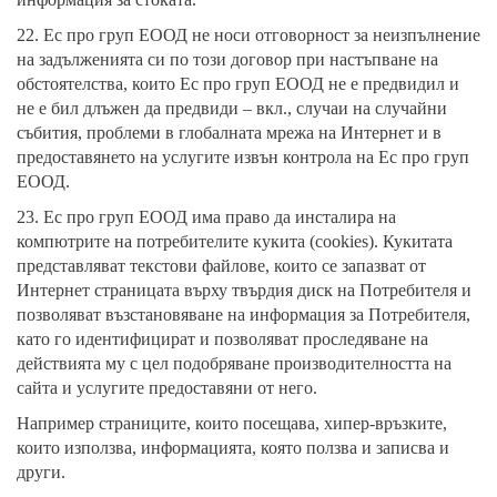
22. Ес про груп ЕООД не носи отговорност за неизпълнение
на задълженията си по този договор при настъпване на
обстоятелства, които Ес про груп ЕООД не е предвидил и
не е бил длъжен да предвиди – вкл., случаи на случайни
събития, проблеми в глобалната мрежа на Интернет и в
предоставянето на услугите извън контрола на Ес про груп
ЕООД.
23. Ес про груп ЕООД има право да инсталира на
компютрите на потребителите кукита (cookies). Кукитата
представляват текстови файлове, които се запазват от
Интернет страницата върху твърдия диск на Потребителя и
позволяват възстановяване на информация за Потребителя,
като го идентифицират и позволяват проследяване на
действията му с цел подобряване производителността на
сайта и услугите предоставяни от него.
Например страниците, които посещава, хипер-връзките,
които използва, информацията, която ползва и записва и
други.