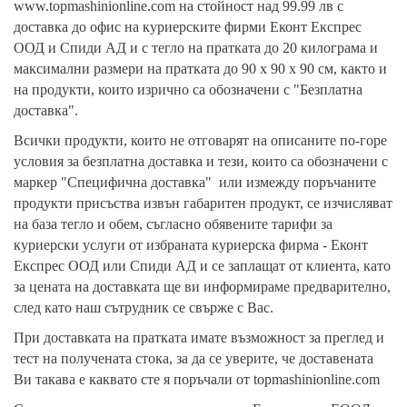
www.topmashinionline.com на стойност над 99.99 лв с
доставка до офис на куриерските фирми Еконт Експрес
ООД и Спиди АД и с тегло на пратката до 20 килограма и
максимални размери на пратката до 90 х 90 х 90 см, както и
на продукти, които изрично са обозначени с "Безплатна
доставка".
Всички продукти, които не отговарят на описаните по-горе
условия за безплатна доставка и тези, които са обозначени с
маркер "Специфична доставка" или измежду поръчаните
продукти присъства извън габаритен продукт, се изчисляват
на база тегло и обем, съгласно обявените тарифи за
куриерски услуги от избраната куриерска фирма - Еконт
Експрес ООД или Спиди АД и се заплащат от клиента, като
за цената на доставката ще ви информираме предварително,
след като наш сътрудник се свърже с Вас.
При доставката на пратката имате възможност за преглед и
тест на получената стока, за да се уверите, че доставената
Ви такава е каквато сте я поръчали от topmashinionline.com