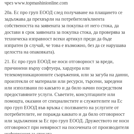
чрез
www.topmashinionline.com
20а. Ес про груп ЕООД след получаване на плащането се
задължава да прехвърли на потребителя/клиента
собствеността на заявената за покупка от него стока, да
достави в срок заявената за покупка стока, да проверява за
техническа изправност всеки артикул преди да бъде
изпратен (в случай, че това е възможно, без да се нарушава
целостта на опаковката).
21. Ес про груп ЕООД не носи отговорност за вреди,
причинени върху софтуера, хардуера или
телекомуникационните съоръжения, или за загуба на данни,
произтекли от материали или ресурси, търсени, заредени
или използвани по какъвто и да било начин посредством
предоставяните услуги. Съветите, консултациите или
помощта, оказани от специалистите и служителите на Ес
про груп ЕООД във връзка с ползването на услугите от
потребителите, не поражда каквато и да било отговорност
или задължения за Ес про груп ЕООД. Дружеството не носи
отговорност при невярност на посочената от производителя
информация за стоката.