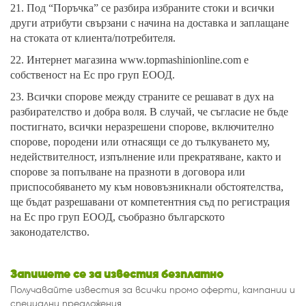
21. Под “Поръчка” се разбира избраните стоки и всички
други атрибути свързани с начина на доставка и заплащане
на стоката от клиента/потребителя.
22. Интернет магазина
www.topmashinionline.com
е
собственост на Ес про груп ЕООД.
23. Всички спорове между страните се решават в дух на
разбирателство и добра воля. В случай, че съгласие не бъде
постигнато, всички неразрешени спорове, включително
спорове, породени или отнасящи се до тълкуването му,
недействителност, изпълнение или прекратяване, както и
спорове за попълване на празноти в договора или
приспособяването му към нововъзникнали обстоятелства,
ще бъдат разрешавани от компетентния съд по регистрация
на Ес про груп ЕООД, съобразно българското
законодателство.
Запишете се за известия безплатно
Получавайте известия за всички промо оферти, кампании и
специални предложения