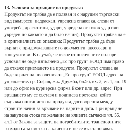
13. Условия за връщане на продукта:
Продуктът не трябва да е ползван и с нарушен търговски
вид (замърсен, надраскан, увредена опаковка, следи от
употреба, драскотини, удари, увредена от токов удар или
увреден по какъвто и да било начин); Продуктът трябва да е
в оригиналната си опаковка; Продуктът трябва да бъде
върнат с придружаващите го документи, аксесоари и
консумативи. В случай, че някое от посочените по-горе
условия не бъде изпълнено „Ес про груп” ЕООД има право
да откаже приемането на продукта. Продуктът следва да
бъде върнат на посочения от „Ес про груп” ЕООД адрес на
управление: гр. София, ж.к. Дружба, бл.56, вх. 2, ет. 1, ап. 19
или до офис на куриерска фирма Еконт или др. адрес. При
връщането му се съставя и подписва протокол, който
съдържа описанието на продукта, договорения между
страните начин за връщане на парите и дата. При връщане
на закупена стока по желание на клиента съгласно чл. 55,
ал.1 от Закона за защита на потребителите, транспортните
разходи са за сметка на клиента и не се възстановяват.