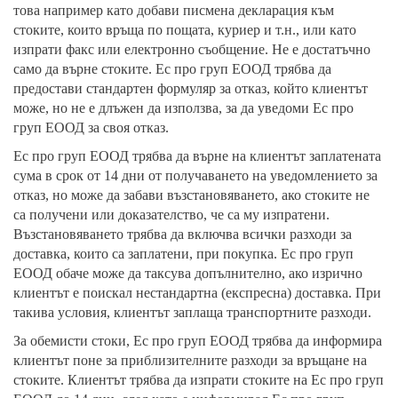
това например като добави писмена декларация към
стоките, които връща по пощата, куриер и т.н., или като
изпрати факс или електронно съобщение. Не е достатъчно
само да върне стоките. Ес про груп ЕООД трябва да
предостави стандартен формуляр за отказ, който клиентът
може, но не е длъжен да използва, за да уведоми Ес про
груп ЕООД за своя отказ.
Ес про груп ЕООД трябва да върне на клиентът заплатената
сума в срок от 14 дни от получаването на уведомлението за
отказ, но може да забави възстановяването, ако стоките не
са получени или доказателство, че са му изпратени.
Възстановяването трябва да включва всички разходи за
доставка, които са заплатени, при покупка. Ес про груп
ЕООД обаче може да таксува допълнително, ако изрично
клиентът е поискал нестандартна (експресна) доставка. При
такива условия, клиентът заплаща транспортните разходи.
За обемисти стоки, Ес про груп ЕООД трябва да информира
клиентът поне за приблизителните разходи за връщане на
стоките. Клиентът трябва да изпрати стоките на Ес про груп