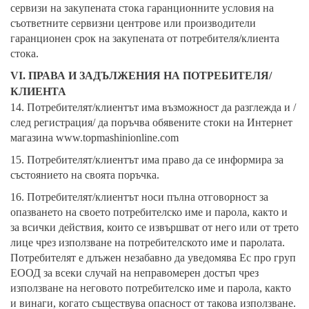
сервизи на закупената стока гаранционните условия на
съответните сервизни центрове или производители
гаранционен срок на закупената от потребителя/клиента
стока.
V
I
. ПРАВА И ЗАДЪЛЖЕНИЯ НА ПОТРЕБИТЕЛЯ/
КЛИЕНТА
14. Потребителят/клиентът има възможност да разглежда и /
след регистрация/ да поръчва обявените стоки на Интернет
магазина
www.topmashinionline.com
15. Потребителят/клиентът има право да се информира за
състоянието на своята поръчка.
16. Потребителят/клиентът носи пълна отговорност за
опазването на своето потребителско име и парола, както и
за всички действия, които се извършват от него или от трето
лице чрез използване на потребителското име и паролата.
Потребителят е длъжен незабавно да уведомява Ес про груп
ЕООД за всеки случай на неправомерен достъп чрез
използване на неговото потребителско име и парола, както
и винаги, когато съществува опасност от такова използване.