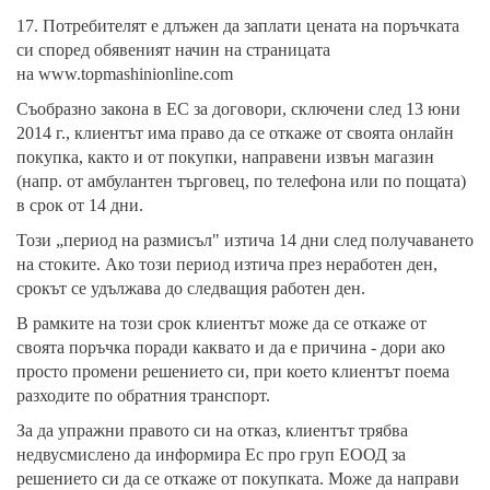
17. Потребителят е длъжен да заплати цената на поръчката
си според обявеният начин на страницата
на
www.topmashinionline.com
Съобразно закона в ЕС за договори, сключени след 13 юни
2014 г., клиентът има право да се откаже от своята онлайн
покупка, както и от покупки, направени извън магазин
(напр. от амбулантен търговец, по телефона или по пощата)
в срок от 14 дни.
Този „период на размисъл" изтича 14 дни след получаването
на стоките. Ако този период изтича през неработен ден,
срокът се удължава до следващия работен ден.
В рамките на този срок клиентът може да се откаже от
своята поръчка поради каквато и да е причина - дори ако
просто промени решението си, при което клиентът поема
разходите по обратния транспорт.
За да упражни правото си на отказ, клиентът трябва
недвусмислено да информира Ес про груп ЕООД за
решението си да се откаже от покупката. Може да направи