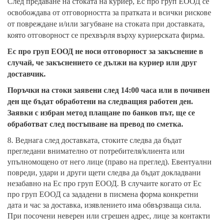
След предаване на стоката на куриер, Ес про груп ЕООД се
освобождава от отговорността за пратката и всички рискове
от повреждане и/или загубване на стоката при доставката,
която отговорност се прехвърля върху куриерската фирма.
Ес про груп ЕООД не носи отговорност за закъснение в
случай, че закъснението се дължи на куриер или друг
доставчик.
Поръчки на стоки заявени след 14:00 часа или в почивен
ден ще бъдат обработени на следващия работен ден.
Заявки с избран метод плащане по банков път, ще се
обработват след постъпване на превод по сметка.
8. Веднага след доставката, стоките следва да бъдат
прегледани внимателно от потребителя/клиента или
упълномощено от него лице (право на преглед). Евентуални
повреди, удари и други щети следва да бъдат докладвани
незабавно на Ес про груп ЕООД. В случаите когато от Ес
про груп ЕООД са зададени в писмена форма конкретни
дата и час за доставка, изявлението има обвързваща сила.
При посочени неверен или сгрешен адрес, лице за контакти