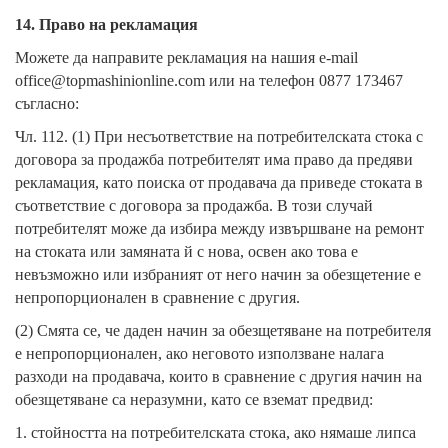
14. Право на рекламация
Можете да направите рекламация на нашия e-mail
office@topmashinionline.com или на телефон 0877 173467
съгласно:
Чл. 112. (1) При несъответствие на потребителската стока с
договора за продажба потребителят има право да предяви
рекламация, като поиска от продавача да приведе стоката в
съответствие с договора за продажба. В този случай
потребителят може да избира между извършване на ремонт
на стоката или замяната й с нова, освен ако това е
невъзможно или избраният от него начин за обезщетение е
непропорционален в сравнение с другия.
(2) Смята се, че даден начин за обезщетяване на потребителя
е непропорционален, ако неговото използване налага
разходи на продавача, които в сравнение с другия начин на
обезщетяване са неразумни, като се вземат предвид:
1. стойността на потребителската стока, ако нямаше липса